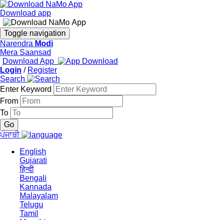
Download app
Toggle navigation
Narendra
Modi
Mera Saansad
Download App
Login
/
Register
Search
Enter Keyword
From
To
ਪੰਜਾਬੀ
English
Gujarati
हिन्दी
Bengali
Kannada
Malayalam
Telugu
Tamil