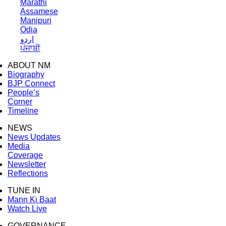
Marathi
Assamese
Manipuri
Odia
اردو
ਪੰਜਾਬੀ
ABOUT NM
Biography
BJP Connect
People’s
Corner
Timeline
NEWS
News Updates
Media
Coverage
Newsletter
Reflections
TUNE IN
Mann Ki Baat
Watch Live
GOVERNANCE