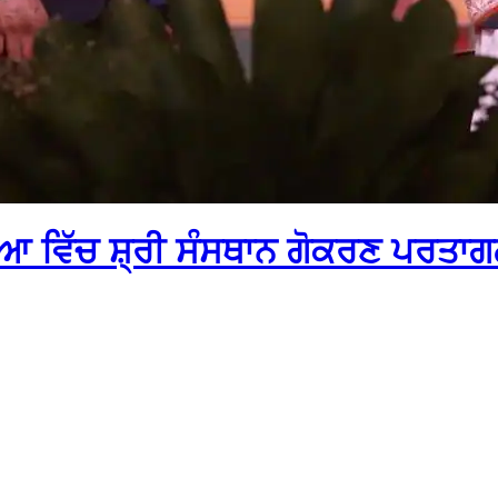
ਗੋਆ ਵਿੱਚ ਸ਼੍ਰੀ ਸੰਸਥਾਨ ਗੋਕਰਣ ਪਰਤਾਗਲ