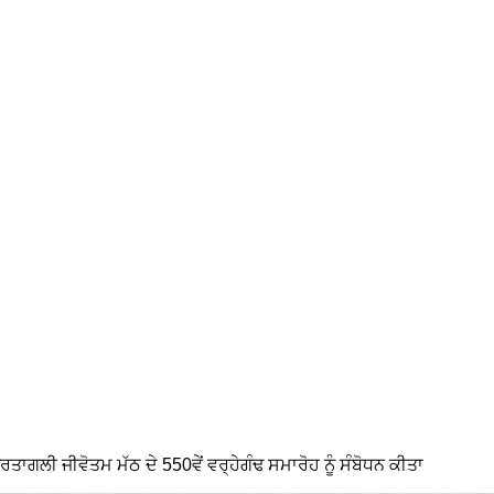
ਪਰਤਾਗਲੀ ਜੀਵੋਤਮ ਮੱਠ ਦੇ 550ਵੇਂ ਵਰ੍ਹੇਗੰਢ ਸਮਾਰੋਹ ਨੂੰ ਸੰਬੋਧਨ ਕੀਤਾ