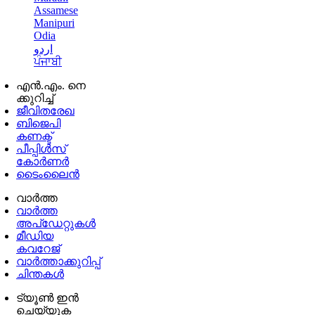
Assamese
Manipuri
Odia
اردو
ਪੰਜਾਬੀ
എൻ.എം. നെ
ക്കുറിച്ച്
ജീവിതരേഖ
ബിജെപി
കണക്ട്
പീപ്പിൾസ്
കോർണർ
ടൈംലൈൻ
വാർത്ത
വാർത്ത
അപ്ഡേറ്റുകൾ
മീഡിയ
കവറേജ്
വാർത്താക്കുറിപ്പ്
ചിന്തകൾ
ട്യൂൺ ഇൻ
ചെയ്യുക