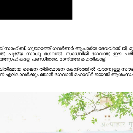
സാഹിബ്, ഗുജറാത്ത് ഗവർണർ ആചാര്യ ദേവവ്രത് ജി, മുഖ്യമ
, പൂജ്യ സാധു ഭഗവന്ത്, സാധ്വിജി ഭഗവന്ത്, ഈ പരിപ
ഷ്യസ്നേഹികളേ, പണ്ഡിതരേ, മാന്യരേ മഹതികളേ!
രമായ ജൈന തീർത്ഥാടന കേന്ദ്രത്തിൽ വരാനുള്ള സൗഭാഗ്
ിന്ന് എല്ലാവർക്കും ഞാൻ ഭഗവാൻ മഹാവീർ ജയന്തി ആശംസക