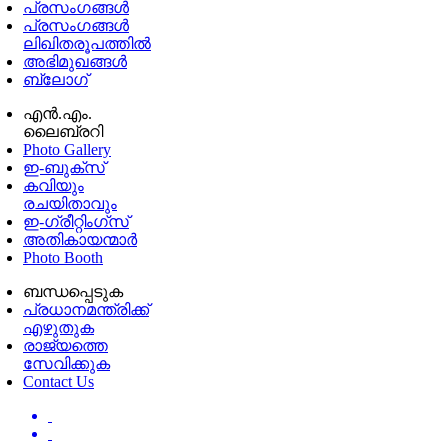
പ്രസംഗങ്ങള്‍
പ്രസംഗങ്ങൾ
ലിഖിതരൂപത്തിൽ
അഭിമുഖങ്ങൾ
ബ്ലോഗ്
എൻ.എം.
ലൈബ്രറി
Photo Gallery
ഇ-ബുക്‌സ്
കവിയും
രചയിതാവും
ഇ-ഗ്രീറ്റിംഗ്‌സ്
അതികായന്മാർ
Photo Booth
ബന്ധപ്പെടുക
പ്രധാനമന്ത്രിക്ക്
എഴുതുക
രാജ്യത്തെ
സേവിക്കുക
Contact Us