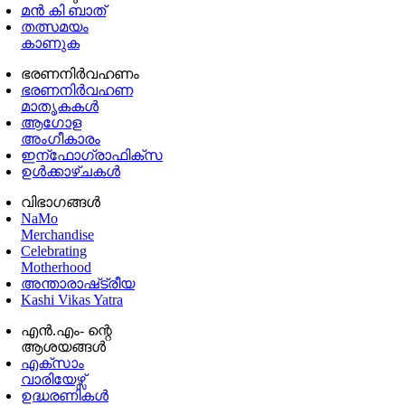
മൻ കി ബാത്
തത്സമയം
കാണുക
ഭരണനിര്‍വഹണം
ഭരണനിര്‍വഹണ
മാതൃകകൾ
ആഗോള
അംഗീകാരം
ഇന്ഫോഗ്രാഫിക്സ
ഉള്‍ക്കാഴ്‌ചകൾ
വിഭാഗങ്ങൾ
NaMo
Merchandise
Celebrating
Motherhood
അന്താരാഷ്‌ട്രീയ
Kashi Vikas Yatra
എൻ.എം- ന്റെ
ആശയങ്ങൾ
എക്സാം
വാരിയേഴ്സ്
ഉദ്ധരണികള്‍