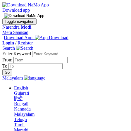
Download app
Toggle navigation
Narendra
Modi
Mera Saansad
Download App
Login
/
Register
Search
Enter Keyword
From
To
Malayalam
English
Gujarati
हिन्दी
Bengali
Kannada
Malayalam
Telugu
Tamil
Marathi