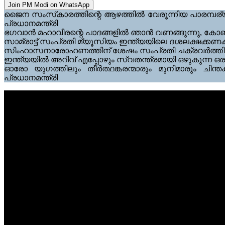
Join PM Modi on WhatsApp
ജൈന സംസ്‌കാരത്തിന്റെ ആഴത്തിൽ വേരൂന്നിയ പാരമ്പര്യങ്
പ്രധാനമന്ത്രി
ഭഗവാൻ മഹാവീരന്റെ പാദങ്ങളിൽ ഞാൻ വണങ്ങുന്നു, കോബ ത
സാമ്രാട്ട് സംപ്രതി മ്യൂസിയം ഇന്ത്യയിലെ ദശലക്ഷക്
സിംഹാസനാരോഹണത്തിന് ശേഷം സംപ്രതി ചക്രവർത്തി അഹിംസ 
ഇന്ത്യയിൽ അറിവ് എപ്പോഴും സ്വതന്ത്രമായി ഒഴുകുന്ന ഒരു
ഓരോ യുഗത്തിലും തീർത്ഥങ്കരന്മാരും മുനിമാരും ചിന്ത
പ്രധാനമന്ത്രി