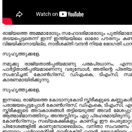
രാജ്യത്തെ അമ്മമാരോടും സഹോദരിമാരോടും പുത്രിമാരോടു
തടയപ്പെട്ടതെന്ന് ഇന്ന് ഇന്ത്യയിലെ ഓരോ പൗരനും കണ്ടു
വിജയിക്കാനായില്ല, നാരീശക്തി വന്ദൻ നിയമ ഭേദഗതി പാ
സുഹൃത്തുക്കളേ,
നമുക്കു രാജ്യതാൽപ്പര്യമാണു പരമപ്രധാനം, എന്ന
പാർട്ടിതാൽപ്പര്യമാണെന്നു വരുമ്പോൾ, അതിന്റെ പ്ര
സംഭവിച്ചത്. കോൺഗ്രസ്, ഡിഎംകെ, ടിഎംസി, സമാജ്‌
കാരണമായിരിക്കുന്നു.
സുഹൃത്തുക്കളേ,
ഇന്നലെ, രാജ്യത്തെ കോടാനുകോടി സ്ത്രീകളുടെ കണ്ണുകൾ 
പരാജയപ്പെട്ടപ്പോൾ കോൺഗ്രസ്, ഡിഎംകെ, ടിഎംസി, എസ്‌
സ്ത്രീകളുടെ അവകാശങ്ങൾ തട്ടിയെടുത്ത് അവർ മേശപ്പുറത്
ആത്മാഭിമാനത്തിനും അന്തസ്സിനും ഏറ്റ പ്രഹരമായിരുന്ന
കോൺഗ്രസും സഖ്യകക്ഷികളും കാണിച്ച ഈ പെരുമാറ്റത്ത
പ്രദേശങ്ങളിൽ കാണുമ്പോഴെല്ലാം, വനിതാ സംവരണം തട
ഇന്നലെ പാർലമെന്റിൽ നാരീശക്തി വന്ദൻ ഭേദഗതിയെ 