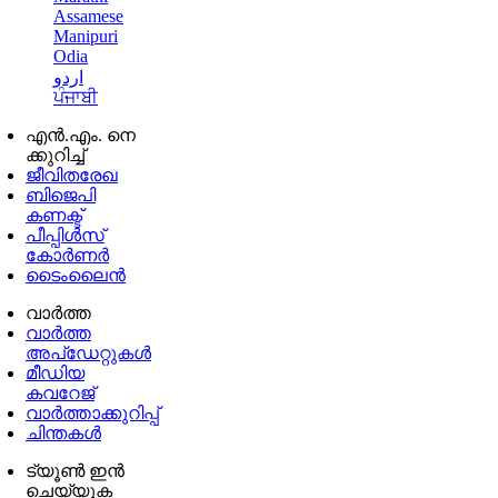
Assamese
Manipuri
Odia
اردو
ਪੰਜਾਬੀ
എൻ.എം. നെ
ക്കുറിച്ച്
ജീവിതരേഖ
ബിജെപി
കണക്ട്
പീപ്പിൾസ്
കോർണർ
ടൈംലൈൻ
വാർത്ത
വാർത്ത
അപ്ഡേറ്റുകൾ
മീഡിയ
കവറേജ്
വാർത്താക്കുറിപ്പ്
ചിന്തകൾ
ട്യൂൺ ഇൻ
ചെയ്യുക