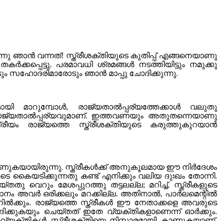
ു ഞാൻ വന്നത്! സ്ത്രീശക്തിയുടെ കുതിപ്പ് എങ്ങനെയാണു
ക്കപ്പെട്ടു. പരമാവധി ശ്രമങ്ങൾ നടത്തിയിട്ടും നമുക്കു
ും സഹോദരിമാരോടും ഞാൻ മാപ്പു ചോദിക്കുന്നു.
ായി മാറുമ്പോൾ, രാജ്യതാൽപ്പര്യത്തേക്കാൾ വലുതു
ും രാജ്യതാൽപ്പര്യവുമാണ്. ഇത്തവണയും അതുതന്നെയാണു
്രീയം രാജ്യത്തെ സ്ത്രീശക്തിയുടെ കരുത്തുകുറയാൻ
 കാണുകയായിരുന്നു. സ്ത്രീകൾക്ക് അനുകൂലമായ ഈ നിർദേശം
 കൈയടിക്കുന്നതു കണ്ട് എനിക്കും വലിയ ദുഃഖം തോന്നി.
ു വെറും മേശപ്പുറത്തു തട്ടലല്ല; മറിച്ച്, സ്ത്രീകളുടെ
പമാനം അവർ ഒരിക്കലും മറക്കില്ല. അതിനാൽ, പാർലമെന്റിൽ
നിൽക്കും. രാജ്യത്തെ സ്ത്രീകൾ ഈ നേതാക്കളെ അവരുടെ
ക്കുകയും ചെയ്തത് ഇതേ വ്യക്തികളാണെന്ന് ഓർക്കും.
്യക്തികൾ സ്ത്രീശക്തിയെ നിസ്സാരമായി കാണുകയാണ്.