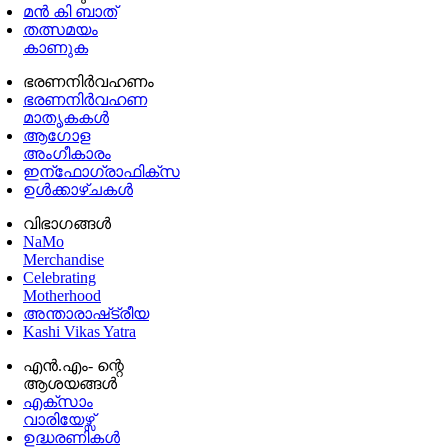
മൻ കി ബാത്
തത്സമയം
കാണുക
ഭരണനിര്‍വഹണം
ഭരണനിര്‍വഹണ
മാതൃകകൾ
ആഗോള
അംഗീകാരം
ഇന്ഫോഗ്രാഫിക്സ
ഉള്‍ക്കാഴ്‌ചകൾ
വിഭാഗങ്ങൾ
NaMo
Merchandise
Celebrating
Motherhood
അന്താരാഷ്‌ട്രീയ
Kashi Vikas Yatra
എൻ.എം- ന്റെ
ആശയങ്ങൾ
എക്സാം
വാരിയേഴ്സ്
ഉദ്ധരണികള്‍