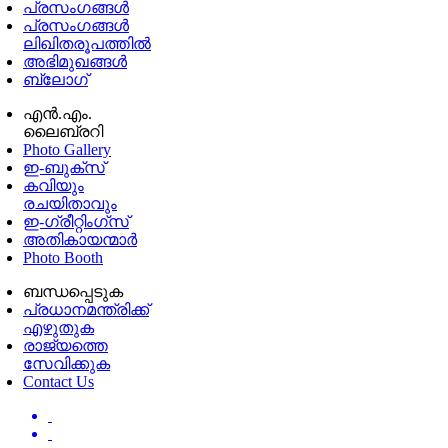
പ്രസംഗങ്ങള്‍
പ്രസംഗങ്ങൾ
ലിഖിതരൂപത്തിൽ
അഭിമുഖങ്ങൾ
ബ്ലോഗ്
എൻ.എം.
ലൈബ്രറി
Photo Gallery
ഇ-ബുക്‌സ്
കവിയും
രചയിതാവും
ഇ-ഗ്രീറ്റിംഗ്‌സ്
അതികായന്മാർ
Photo Booth
ബന്ധപ്പെടുക
പ്രധാനമന്ത്രിക്ക്
എഴുതുക
രാജ്യത്തെ
സേവിക്കുക
Contact Us