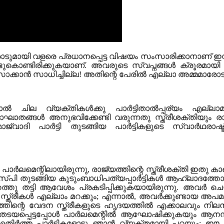
മായി വളരെ പ്രധാനപ്പെട്ട വിഷയം സംസാരിക്കാനാണ് ഇന്ന
കൊണ്ടിരിക്കുകയാണ്. അവരുടെ സ്വപ്നങ്ങൾ ക്രൂരമായി തകർ​
സാക്കാൻ സാധിച്ചില്ല! അതിന്റെ പേരിൽ എല്ലാ അമ്മമാരോട
ാൽ ചില വ്യക്തികൾക്കു പാർട്ടിതാൽപ്പര്യം എല്ലാമ
ത്യാഘാതങ്ങൾ അനുഭവിക്കേണ്ടി വരുന്നതു സ്ത്രീശക്തിയ
വാദി പാർട്ടി തുടങ്ങിയ പാർട്ടികളുടെ സ്വാർഥരാഷ്ട
പാർലമെന്റിലായിരുന്നു, രാജ്യത്തിന്റെ സ്ത്രീശക്തി ഇതു
പി തുടങ്ങിയ കുടുംബാധിപത്യപ്പാർട്ടികൾ ആഹ്ലാദത്തോടെ
തു തട്ടി ആവേശം പ്രകടിപ്പിക്കുകയായിരുന്നു. അവർ ചെയ്തത
ു. സ്ത്രീകൾ എല്ലാം മറക്കും; എന്നാൽ, അവർക്കുണ്ടായ അ
ിന്റെ വേദന സ്ത്രീകളുടെ ഹൃദയത്തിൽ എക്കാലവും നില
യപ്പെട്ടപ്പോൾ പാർലമെന്റിൽ ആഘോഷിക്കുകയും ആനന്ദി
എതിർത്ത പാർട്ടികളോടു ഞാൻ വ്യക്തമായി പറയും: ഈ വ