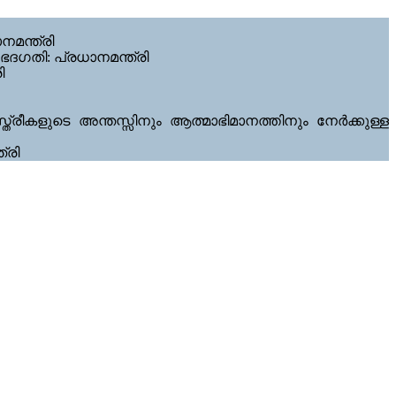
മന്ത്രി​
േദഗതി: പ്രധാനമന്ത്രി
ി
സ്ത്രീകളുടെ അന്തസ്സിനും ആത്മാഭിമാനത്തിനും നേർക്കുള്ള
്രി