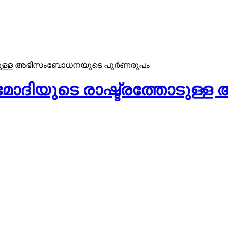
രത്തോടുള്ള അഭിസംബോധനയുടെ പൂർണരൂപം
ദ്ര മോദിയുടെ രാഷ്ട്രത്തോ