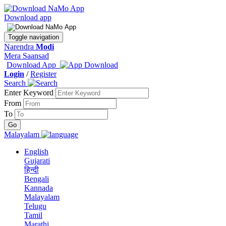
Download app
Toggle navigation
Narendra
Modi
Mera Saansad
Download App
Login
/
Register
Search
Enter Keyword
From
To
Malayalam
English
Gujarati
हिन्दी
Bengali
Kannada
Malayalam
Telugu
Tamil
Marathi