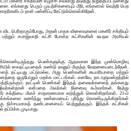
்! மகளிர் சக்தியின் எழுச்சி எவ்வாறு தடுத்து நிறுத்தப்பட்டுள்ளது
்ளன. எங்களது பெரும் முயற்சிகளையும் மீறி, எங்களால் வெற்றி பெற
ோதரிகளிடம் நான் மன்னிப்பு கேட்டுக்கொள்கிறேன்.
 விட பெரிதாகும்போது, அதன் பாதக விளைவுகளை மகளிர் சக்தியும்
 மற்றும் சமாஜ்வாதி கட்சி போன்ற கட்சிகளின் சுயநல அரசியல்
்துக்கொண்டிருந்தது. பெண்களுக்கு ஆதரவான இந்த முன்மொழிவு
்ச்சியில் கைதட்டியதைக் கண்டு நானும் மிகுந்த வேதனையடைந்தேன்.
த் தட்டியது மட்டுமல்ல, அது பெண்களின் சுயமரியாதை மற்றும்
ானத்தை ஒருபோதும் மறக்க மாட்டார்கள். எனவே, நாடாளுமன்றத்தில்
்திருக்கும். நாட்டின் பெண்கள் இந்தத் தலைவர்களைத் தங்களது
 இவர்கள்தான் என்பதை அவர்கள் நினைவு கூர்வார்கள். நேற்று
ிர் சக்தியை மிகச் சாதாரணமாக எடுத்துக் கொள்கிறார்கள். 21-ம்
க்கங்களை உணர்ந்து உண்மையைப் புரிந்து கொண்டிருக்கிறார்கள்
கு நிச்சயமாகத் தண்டனையைப் பெற்றுத்தரும். இந்தக் கட்சிகள்
தப்பிக்க முடியாது.