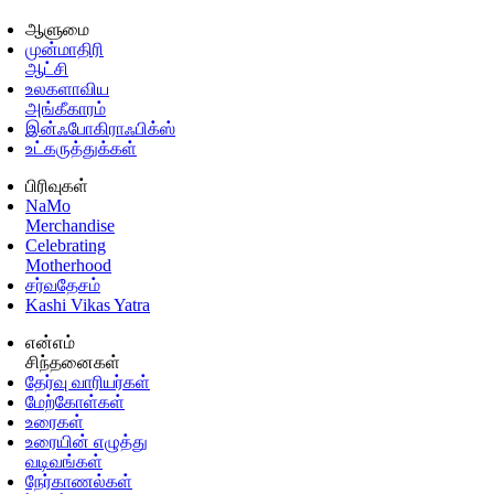
ஆளுமை
முன்மாதிரி
ஆட்சி
உலகளாவிய
அங்கீகாரம்
இன்ஃபோகிராஃபிக்ஸ்
உட்கருத்துக்கள்
பிரிவுகள்
NaMo
Merchandise
Celebrating
Motherhood
சர்வதேசம்
Kashi Vikas Yatra
என்எம்
சிந்தனைகள்
தேர்வு வாரியர்கள்
மேற்கோள்கள்
உரைகள்
உரையின் எழுத்து
வடிவங்கள்
நேர்காணல்கள்