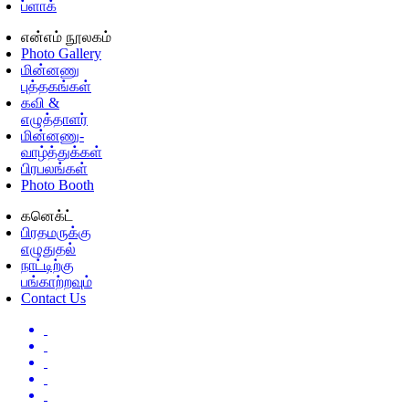
ப்ளாக்
என்எம் நூலகம்
Photo Gallery
மின்னணு
புத்தகங்கள்
கவி &
எழுத்தாளர்
மின்னணு-
வாழ்த்துக்கள்
பிரபலங்கள்
Photo Booth
கனெக்ட்
பிரதமருக்கு
எழுதுதல்
நாட்டிற்கு
பங்காற்றவும்
Contact Us