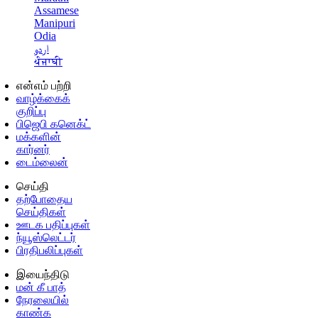
Assamese
Manipuri
Odia
اردو
ਪੰਜਾਬੀ
என்எம் பற்றி
வாழ்க்கைக்
குறிப்பு
பிஜெபி கனெக்ட்
மக்களின்
கார்னர்
டைம்லைன்
செய்தி
தற்போதைய
செய்திகள்
ஊடக பதிப்புகள்
ந்யூஸ்லெட்டர்
பிரதிபலிப்புகள்
இயைந்திடு
மன் கீ பாத்
நேரலையில்
காண்க