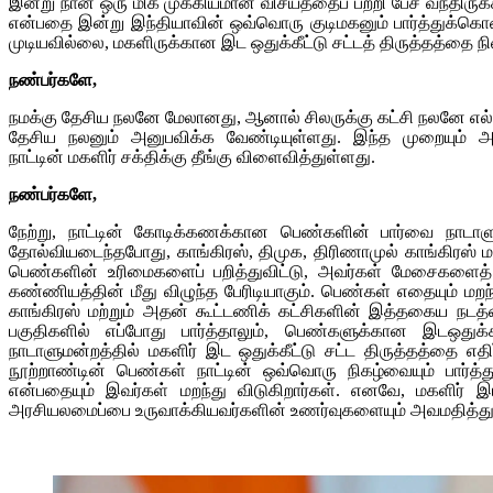
இன்று நான் ஒரு மிக முக்கியமான விசயத்தைப் பற்றி பேச வந்திருக்கி
என்பதை இன்று இந்தியாவின் ஒவ்வொரு குடிமகனும் பார்த்துக்கொண்ட
முடியவில்லை, மகளிருக்கான இட ஒதுக்கீட்டு சட்டத் திருத்தத்தை 
நண்பர்களே
,
நமக்கு தேசிய நலனே மேலானது, ஆனால் சிலருக்கு கட்சி நலனே எல
தேசிய நலனும் அனுபவிக்க வேண்டியுள்ளது. இந்த முறையும் அது
நாட்டின் மகளிர் சக்திக்கு தீங்கு விளைவித்துள்ளது.
நண்பர்களே
,
நேற்று, நாட்டின் கோடிக்கணக்கான பெண்களின் பார்வை நாடாள
தோல்வியடைந்தபோது, காங்கிரஸ், திமுக, திரிணாமுல் காங்கிரஸ் ம
பெண்களின் உரிமைகளைப் பறித்துவிட்டு, அவர்கள் மேசைகளைத் த
கண்ணியத்தின் மீது விழுந்த பேரிடியாகும். பெண்கள் எதையும் ம
காங்கிரஸ் மற்றும் அதன் கூட்டணிக் கட்சிகளின் இத்தகைய நடத
பகுதிகளில் எப்போது பார்த்தாலும், பெண்களுக்கான இடஒதுக்
நாடாளுமன்றத்தில் மகளிர் இட ஒதுக்கீட்டு சட்ட திருத்தத்தை எ
நூற்றாண்டின் பெண்கள் நாட்டின் ஒவ்வொரு நிகழ்வையும் பார்த
என்பதையும் இவர்கள் மறந்து விடுகிறார்கள். எனவே, மகளிர் இ
அரசியலமைப்பை உருவாக்கியவர்களின் உணர்வுகளையும் அவமதித்துள்ள