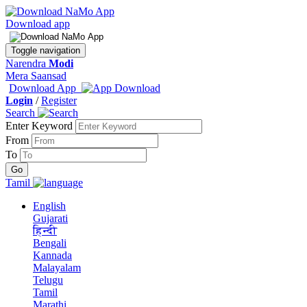
Download app
Toggle navigation
Narendra
Modi
Mera Saansad
Download App
Login
/
Register
Search
Enter Keyword
From
To
Tamil
English
Gujarati
हिन्दी
Bengali
Kannada
Malayalam
Telugu
Tamil
Marathi