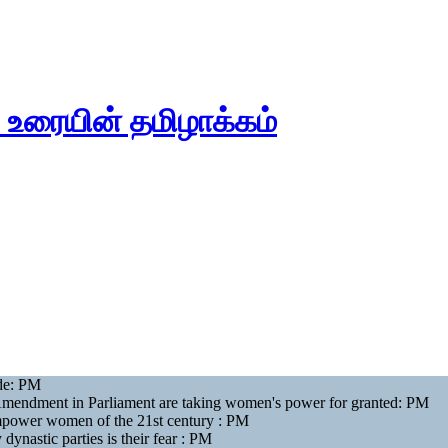
ய உரையின் தமிழாக்கம்
ide: PM
Amendment in Parliament are taking women's power for granted: PM
power women of the 21st century : PM
ynastic parties is their fear : PM