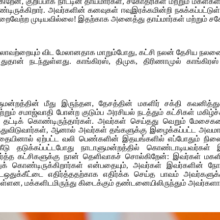
றேன், குறிப்பாக நாட்டின் தாய்மார்கள், சகோதரிகள் மற்றும் மகள்களிடம
ிருக்கிறார். அவர்களின் கனவுகள் ஈவுஇரக்கமின்றி நசுக்கப்பட்டுள
நிறைவேற்ற முடியவில்லை! இதற்காக அனைத்து தாய்மார்கள் மற்றும் சக
்லாவற்றையும் விட மேலானதாக மாறும்போது, கட்சி நலன் தேசிய நலனை
தான் நடந்துள்ளது. காங்கிரஸ், திமுக, திரிணாமுல் காங்கிரஸ்
ுமன்றத்தின் மீது இருந்தன, தேசத்தின் மகளிர் சக்தி கவனித
ற்றும் சமாஜ்வாதி போன்ற குடும்ப அரசியல் நடத்தும் கட்சிகள் மகிழ
ட்டிக் கொண்டிருந்தார்கள். அவர்கள் செய்தது வெறும் மேசைகளை
றந்துவிடுவார்கள், ஆனால் அவர்கள் தங்களுக்கு இழைக்கப்பட்ட அவம
்தையினால் ஏற்பட்ட வலி பெண்களின் இதயங்களில் எப்போதும் நிலைத
கீடு தடுக்கப்பட்டபோது நாடாளுமன்றத்தில் கொண்டாடியவர்கள்
திர்த்த கட்சிகளுக்கு நான் தெளிவாகச் சொல்கிறேன்: இவர்கள் மகள
்துக் கொண்டிருக்கிறார்கள் என்பதையும், அவர்கள் இவர்களின் நோ
டஒதுக்கீட்டை எதிர்த்ததற்காக எதிர்க்க செய்த பாவம் அவர்களுக்
ன, மக்களிடமிருந்து கிடைக்கும் தண்டனையிலிருந்தும் அவர்களால் 