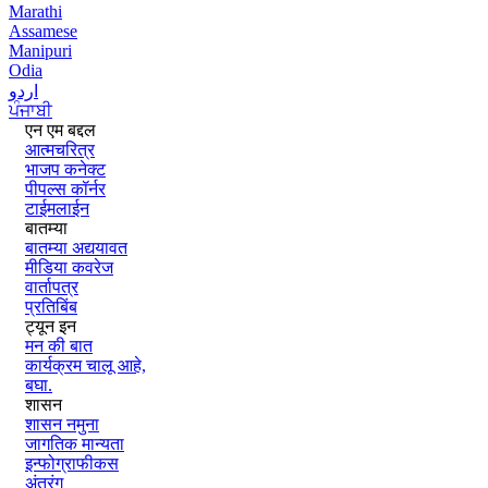
Marathi
Assamese
Manipuri
Odia
اردو
ਪੰਜਾਬੀ
एन एम बद्दल
आत्मचरित्र
भाजप कनेक्ट
पीपल्स कॉर्नर
टाईमलाईन
बातम्या
बातम्या अद्ययावत
मीडिया कवरेज
वार्तापत्र
प्रतिबिंब
ट्यून इन
मन की बात
कार्यक्रम चालू आहे,
बघा.
शासन
शासन नमुना
जागतिक मान्यता
इन्फोग्राफीकस
अंतरंग