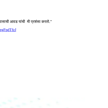
वासाची आवड यांची मी प्रशंसा करतो.”
/SegFpdTfzJ