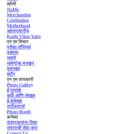
श्रेणी
NaMo
Merchandise
Celebrating
Motherhood
आंतरराष्ट्रीय
Kashi Vikas Yatra
एन एम विचार
परीक्षा वॉरियर्स
वक्तव्य
भाषणे
भाषणांचा मजकूर
मुलाखत
ब्लॉग
एन एम लायब्ररी
Photo Gallery
ई पुस्तके
कवी आणि लेखक
ई-शुभेच्छा
स्टॉलवर्ट्स
Photo Booth
कनेक्ट
पंतप्रधानांना लिहा
राष्ट्राची सेवा करा
Contact Us