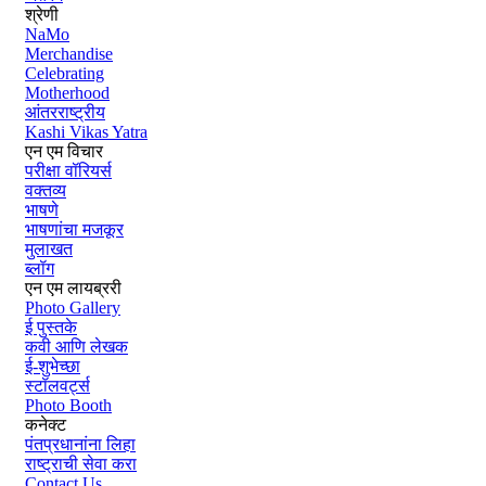
श्रेणी
NaMo
Merchandise
Celebrating
Motherhood
आंतरराष्ट्रीय
Kashi Vikas Yatra
एन एम विचार
परीक्षा वॉरियर्स
वक्तव्य
भाषणे
भाषणांचा मजकूर
मुलाखत
ब्लॉग
एन एम लायब्ररी
Photo Gallery
ई पुस्तके
कवी आणि लेखक
ई-शुभेच्छा
स्टॉलवर्ट्स
Photo Booth
कनेक्ट
पंतप्रधानांना लिहा
राष्ट्राची सेवा करा
Contact Us