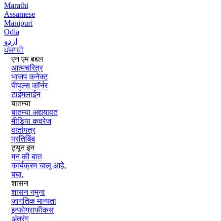
Marathi
Assamese
Manipuri
Odia
اردو
ਪੰਜਾਬੀ
एन एम बद्दल
आत्मचरित्र
भाजप कनेक्ट
पीपल्स कॉर्नर
टाईमलाईन
बातम्या
बातम्या अद्ययावत
मीडिया कवरेज
वार्तापत्र
प्रतिबिंब
ट्यून इन
मन की बात
कार्यक्रम चालू आहे,
बघा.
शासन
शासन नमुना
जागतिक मान्यता
इन्फोग्राफीकस
अंतरंग