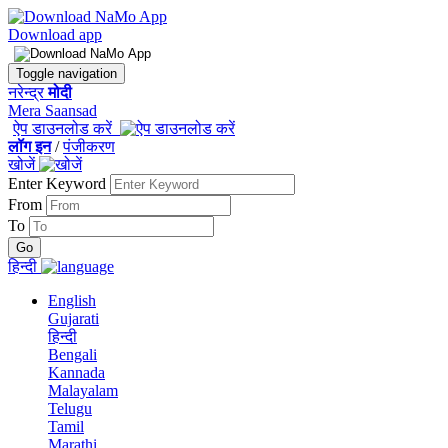
Download app
Toggle navigation
नरेन्द्र
मोदी
Mera Saansad
ऐप डाउनलोड करें
लॉग इन
/
पंजीकरण
खोजें
Enter Keyword
From
To
हिन्दी
English
Gujarati
हिन्दी
Bengali
Kannada
Malayalam
Telugu
Tamil
Marathi