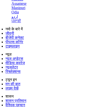
Assamese
Manipuri
Odia
اردو
ਪੰਜਾਬੀ
नमो के बारे में
जीवनी
बीजेपी कनेक्ट
पीपल्स कॉर्नर
टाइमलाइन
न्यूज़
न्यूज़ अप्डेट्स
मीडिया कवरेज
न्यूज़लेटर
रिफ्लेक्शन्स
ट्यून इन
मन की बात
लाइव देखें
शासन
शासन प्रतिमान
वैश्विक पहचान