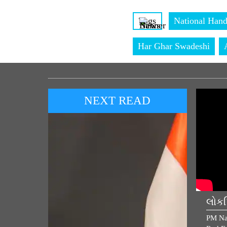
Tags
National Han
Har Ghar Swadeshi
NEXT READ
લોકપ
PM Na