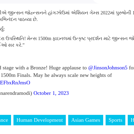
 મોદીએ જીન્સન જોહ્ન્સનને હાંગઝોઉમાં એશિયન ગેમ્સ 2022માં પુરુષોન
િનંદન પાઠવ્યા છે.
ું:
દરા ઉપસ્થિતિ! મેન્સ 1500m ફાઇનલમાં ઉત્કૃષ્ટ પ્રદર્શન માટે જીન્સન
ાઈઓ સર કરે.”
d stage with a Bronze! Huge applause to
@JinsonJohnson5
fo
 1500m Finals. May he always scale new heights of
om/EFbxRnJmsO
narendramodi)
October 1, 2023
ance
Human Development
Asian Games
Sports
H