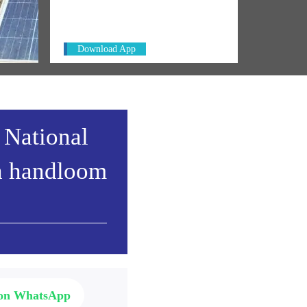
PM. Get the App Now!
emony
Download App
 National
h handloom
 on WhatsApp