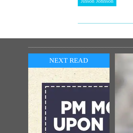
Jinson Johnson
NEXT READ
લોકપ
શ્રી ર