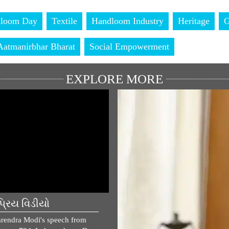
dloom Day
Textile
Handloom Industry
Heritage
Aatmanirbhar Bharat
Social Empowerment
EXPLORE MORE
્રિય વિડીયો
ફીચર્ડ સ્ટોરીઝ
rendra Modi's speech from
'મન કી બાત' માટે તમારા વિચારો