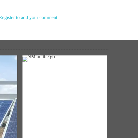
Register to add your comment
NM ON THE GO
's
Always be the first to hear from the