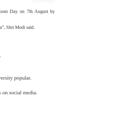
ndloom Day on 7th August by
”, Shri Modi said.
.
rsity popular.
 on social media.