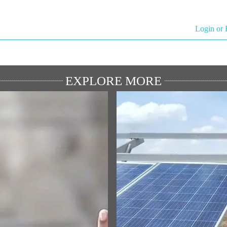
Login or 
EXPLORE MORE
્રિય ભાષણો
MEDIA COVERAGE
ામ જન્મભૂમિ મંદિર ધ્વજારોહણ
Inspiring India: Gujarat Woman