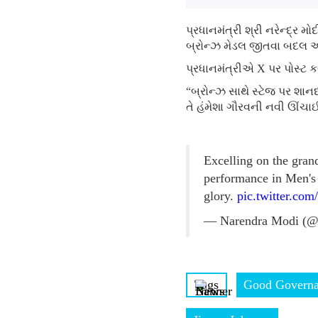
પ્રધાનમંત્રી શ્રી નરેન્દ્ર
બ્રોન્ઝ મેડલ જીતવા બદલ અભ
પ્રધાનમંત્રીએ X પર પોસ્ટ કર્ય
“બ્રોન્ઝ સાથે સ્ટેજ પર શાન
તે હંમેશા ગૌરવની નવી ઊંચ
Excelling on the gran
performance in Men's
glory.
pic.twitter.c
— Narendra Modi (@
Tags
Good Govern