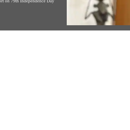
rt on 79th Independence Day
સૂચનો અત્યારે જ શેર કરો!…
View All
ister Narendra Modi receives a
rom Prime Minister Benjamin Ne
August 06, 2026
Join PM Modi
 review progress in India-Israel Special Strategic Partnership