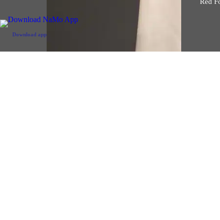
Red Fo
Prime Minister Narendra Modi
receives a telephone call from Prime
Minister Benjamin Netanyahu (
Download app
August 06, 2026)
Prime Min
call f
Share
The two leaders