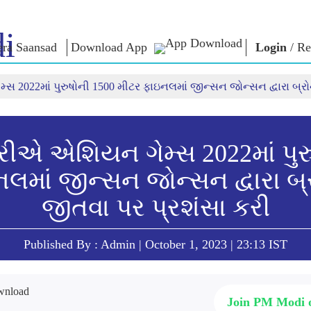
i
ra Saansad
Download App
Login
/
Re
સ 2022માં પુરુષોની 1500 મીટર ફાઇનલમાં જીન્સન જોન્સન દ્વારા બ્રો
ઈન
સુશાસન
શ્રેણીઓ
નમોના વ
બાત
શાસનનો નમૂનો
NaMo Merchandise
એક્ઝામ વોર
િહાળો
વૈશ્વિક ઓળખાણ
Celebrating
અવતરણો
Motherhood
ઇન્ફોગ્રાફીક્સ
ભાષણ
્રીએ એશિયન ગેમ્સ 2022માં પુર
આંતરરાષ્ટ્રીય
ઈન્સાઈટ્સ
સંબોધનનું 
લમાં જીન્સન જોન્સન દ્વારા બ્
Kashi Vikas Yatra
લખાણ
સાક્ષાત્કાર
જીતવા પર પ્રશંસા કરી
બ્લોગ
Published By : Admin | October 1, 2023 | 23:13 IST
Join PM Modi