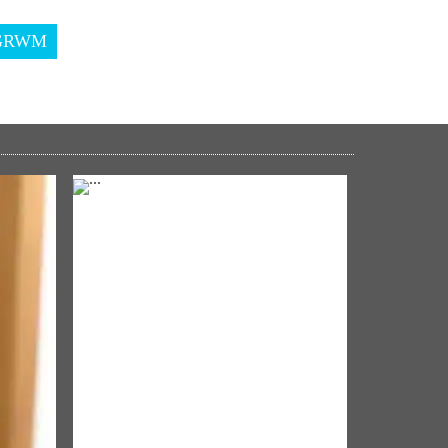
GRWM
NM ON THE GO
 અને
Always be the first to hear from the