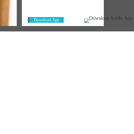
PM. Get the App Now!
Download App
 telephone
tanyahu
 on WhatsApp
.