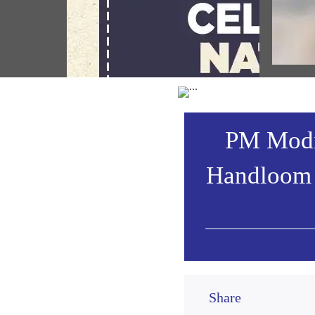
ઉત્સવ 
PM Modi calls upon people to
સંબોધ
celebrate National Handloom Day by
showcasing India's rich handloom
Vie
heritage (August 06, 2026)
PM Modi 
Handloom 
Share