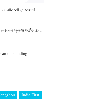
ી 1500 મીટરની ફાઇનલમાં
 જોહ્ન્સનને ખૂબજ અભિનંદન.
r an outstanding
angzhou
India First