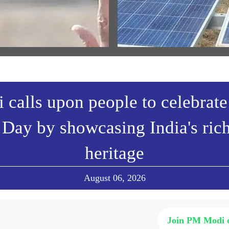
દરમિયાન પ્રધાનમંત્રીના
Solar Mission Earns PM Modi’s
નનો મૂળપાઠ
Praise, Invitation to I-Day Cer
w All
View All
calls upon people to celebrate
Day by showcasing India's ric
heritage
August 06, 2026
Join PM Modi