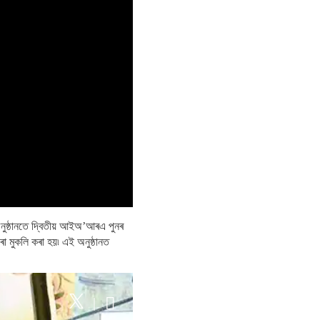
 অনুষ্ঠানতে দ্বিতীয় আইঅ’আৰএ পুনৰ
)ৰো মুকলি কৰা হয়৷ এই অনুষ্ঠানত
|