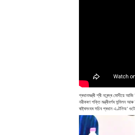
প্ৰধানমন্ত্ৰী শ্ৰী নৰেন্দ্ৰ মোদীয়
নৱীকৰণ শক্তি মন্ত্ৰীবৰ্গৰ সন্মিলন আ
ৰাষ্ট্ৰসংঘৰ সচিব প্ৰধান এণ্টনিঅ’ 