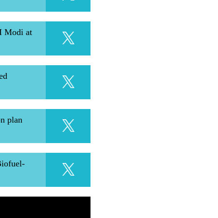
M Modi at
sed
on plan
iofuel-