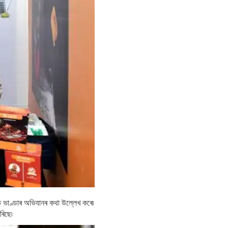
্তি ভাণ্ডাৰ অভিযানৰ কথা উল্লেখ কৰে৷
ৰিছে৷