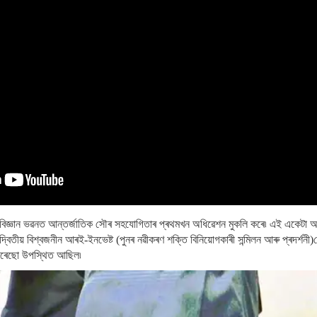
ে আজি বিজ্ঞান ভৱনত আন্তৰ্জাতিক সৌৰ সহযোগিতাৰ প্ৰথমখন অধিৱেশন মুকলি কৰে৷ এই একেটা
ৰু দ্বিতীয় বিশ্বজনীন আৰই-ইনভেষ্ট (পুনৰ নৱীকৰণ শক্তি বিনিয়োগকাৰী সন্মিলন আৰু প্ৰদৰ্শনী
গুটেৰেছো উপস্থিত আছিল৷