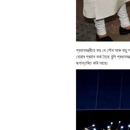
প্ৰধানমন্ত্ৰীয়ে কয় যে সৌৰ আৰু বায়
হোৱাৰ প্ৰয়াস কৰা হৈছে বুলি প্ৰধানম
ৰূপান্তৰিত কৰি আছে৷