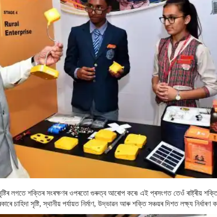
 সৃষ্টিৰ লগতে শক্তিৰ সংৰক্ষণৰ ওপৰতো গুৰুত্ব আৰোপ কৰে৷ এই প্ৰসংগত তেওঁ ৰাষ্ট্ৰীয় শক
চাহিদা সৃষ্টি, স্থানীয় পৰ্যায়ত নিৰ্মাণ, উদ্ভাৱন আৰু শক্তি সঞ্চয়ৰ দিশত লক্ষ্য নিৰ্ধাৰণ ক