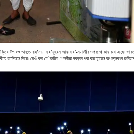
ু শক্তিৰ উপৰিও ভাৰতে বায়’মাচ, বায়’ফুৱেল আৰু বায়’-এনাৰ্জীৰ ওপৰতো কাম কৰি আছে৷ ভাৰতৰ
ন্ত্ৰীয়ে জানিবলৈ দিয়ে৷ তেওঁ কয় যে জৈৱিক পেলনীয়া দ্ৰব্যৰ পৰা বায়’ফুৱেল ৰূপান্তৰণৰ জৰিয়