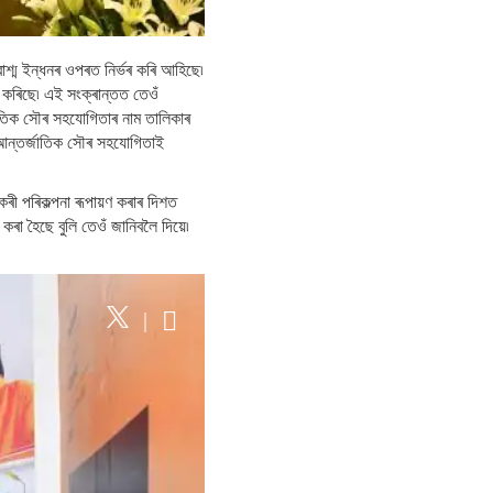
াশ্ম ইন্ধনৰ ওপৰত নিৰ্ভৰ কৰি আহিছে৷
ন কৰিছে৷ এই সংক্ৰান্তত তেওঁ
জাতিক সৌৰ সহযোগিতাৰ নাম তালিকাৰ
যে আন্তৰ্জাতিক সৌৰ সহযোগিতাই
যকৰী পৰিকল্পনা ৰূপায়ণ কৰাৰ দিশত
 কৰা হৈছে বুলি তেওঁ জানিবলৈ দিয়ে৷
|