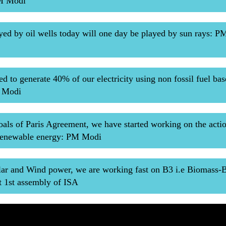
PM Modi
yed by oil wells today will one day be played by sun rays: P
d to generate 40% of our electricity using non fossil fuel ba
M Modi
 goals of Paris Agreement, we have started working on the acti
 renewable energy: PM Modi
ar and Wind power, we are working fast on B3 i.e Biomass-B
 1st assembly of ISA