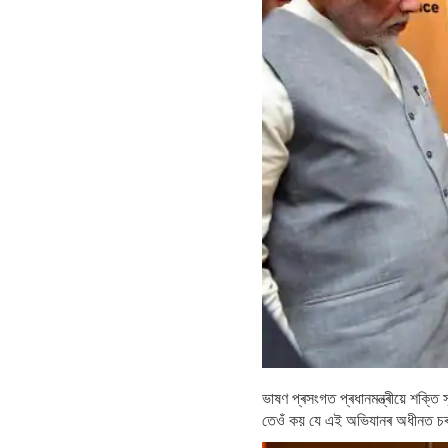
ভাষণ প্ৰসংগত প্ৰধানমন্ত্ৰীয়ে শক্তি
তেওঁ কয় যে এই অভিযানৰ অধীনত চৰকাৰে 