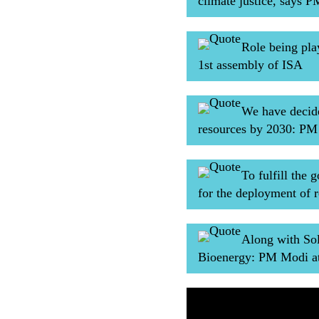
climate justice, says 
Role being pla
1st assembly of ISA
We have decide
resources by 2030: P
To fulfill the
for the deployment of
Along with Sol
Bioenergy: PM Modi at