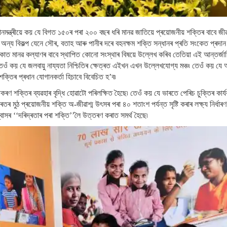
নমন্ত্ৰীয়ে কয় যে বিগত ১৫০ৰ পৰা ২০০ বছৰ ধৰি মানৱ জাতিয়ে প্ৰয়োজনীয় শক্তিৰ বাবে জীৱ
 অন্য বিকল্প যেনে সৌৰ, বতাহ আৰু পানীৰ দৰে বহনক্ষম শক্তি সন্ধানৰ প্ৰতি সংকেত প্ৰদা
িকাত মানৱ কল্যাণৰ বাবে স্থাপিত কোনো সংস্থাৰ বিষয়ে উল্লেখ কৰিব তেতিয়া এই আন্তৰ্
 তেওঁ কয় যে জলবায়ু নায্যতা নিশ্চিতিৰ ক্ষেত্ৰত এইখন এখন উল্লেখযোগ্য মঞ্চ৷ তেওঁ কয় 
ক্তিৰ প্ৰধান যোগানকৰ্তা হিচাবে বিবেচিত হ’ব৷
ীকৰণ শক্তিৰ ব্যৱহাৰ বৃদ্ধি হোৱাটো পৰিলক্ষিত হৈছে৷ তেওঁ কয় যে ভাৰতে পেৰিচ চুক্তিৰ কাৰ্
মুঠ প্ৰয়োজনীয় শক্তি অ-জীৱাশ্ম উৎসৰ পৰা ৪০ শতাংশ পৰ্যন্ত সৃষ্টি কৰাৰ লক্ষ্য নিৰ্ধাৰণ
বাসৰ ‘‘দৰিদ্ৰতাৰ পৰা শক্তি’’লৈ উত্তৰণ কৰাত সমৰ্থ হৈছে৷