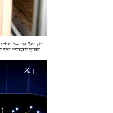
 পৰিবহণ খণ্ড স্বচ্ছ ইন্ধন যুক্ত
তে ভাৰতে প্ৰত্যাহ্বানক সুযোগলৈ
|