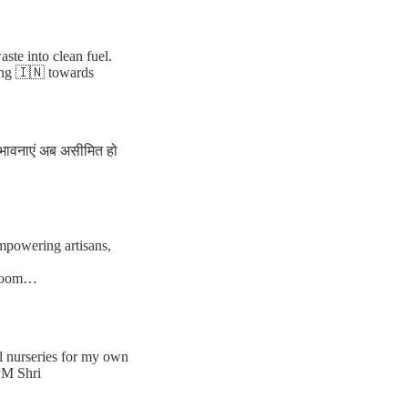
te into clean fuel.
ing 🇮🇳 towards
संभावनाएं अब असीमित हो
empowering artisans,
ndloom…
al nurseries for my own
PM Shri