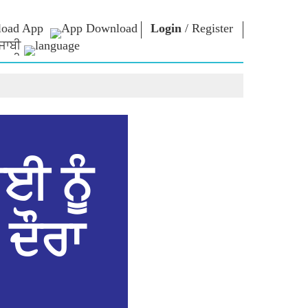
oad App
Login
/
Register
ਜਾਬੀ
NM LIBRARY
CONNECT
HTS
Photo Gallery
Write to PM
Ebooks
Serve The Nation
ors
Poet & Author
Contact Us
E-Greetings
Stalwarts
hes
ਈ ਨੂੰ
Photo Booth
ਦੌਰਾ