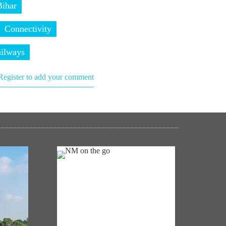
Bihar
Connectivity
ailways
Register to add your comment