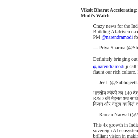
Viksit Bharat Accelerating
Modi’s Watch
Crazy news for the Ind
Building AI-driven e-c
PM
@narendramodi
fo
— Priya Sharma (@Sh
Definitely bringing ou
@narendramodi
ji cal
flaunt our rich culture.
— JeeT (@Subhojeet
भारतीय कॉफी का 140 देशों
R&D की मेहनत अब सार्थक
विजन और नेतृत्व काबिले 
— Raman Narwal (@
This 4x growth in India
sovereign AI ecosyste
brilliant vision in maki