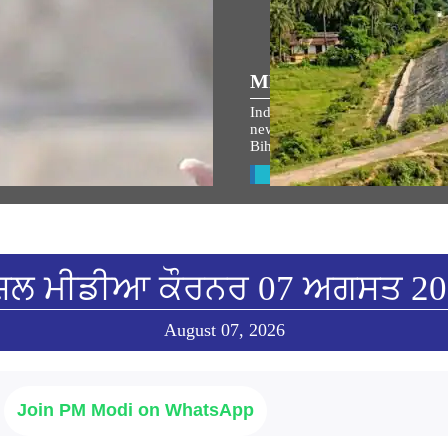
ULAR SPEECHES
MEDIA COVERAGE
ਾਮ ਜਨਮ-ਭੂਮੀ ਮੰਦਿਰ ਧਵਜਾਰੋਹਣ
Indian Railways takes up 764 
ੌਰਾਨ ਪ੍ਰਧਾਨ ਮੰਤਰੀ ਦੇ ਭਾਸ਼ਣ ਦਾ
new lines to boost connectivity 
 ਅਨੁਵਾਦ
Bihar’s Seemanchal region
w All
View All
ਸ਼ਲ ਮੀਡੀਆ ਕੌਰਨਰ 07 ਅਗਸਤ 2
August 07, 2026
Join PM Modi on WhatsApp