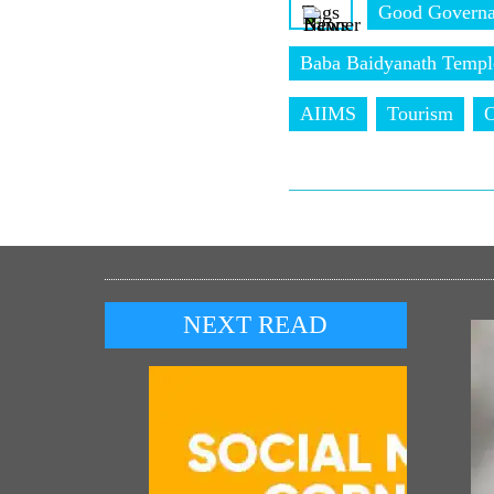
Tags
Good Govern
Baba Baidyanath Templ
AIIMS
Tourism
NEXT READ