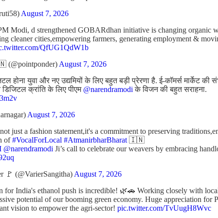
ruti58)
August 7, 2026
PM Modi, d strengthened GOBARdhan initiative is changing organic was
ating cleaner cities,empowering farmers, generating employment & mov
ic.twitter.com/QfUG1QdW1b
 (@pointponder)
August 7, 2026
 होना युवा और नए उद्यमियों के लिए बहुत बड़ी प्रेरणा है. ई-कॉमर्स मार्केट की 
रीन डिजिटल क्रांति के लिए पीएम
@narendramodi
के विजन की बहुत सराहना.
J43m2v
arnagar)
August 7, 2026
t just a fashion statement,it's a commitment to preserving traditions,
n of
#VocalForLocal
#AtmanirbharBharat
🇮🇳
M
@narendramodi
Ji’s call to celebrate our weavers by embracing ha
p92uq
r 🚩 (@VarierSangitha)
August 7, 2026
n for India's ethanol push is incredible! 🌿🚗 Working closely with loc
assive potential of our booming green economy. Huge appreciation for 
liant vision to empower the agri-sector!
pic.twitter.com/TvUugH8Wvc