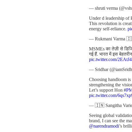
— shruti verma (@vsh
Under d leadership of 
This revolution is cre
energy self-reliance.
p
— Rukmani Varma 🇮
MSMEs का तेज़ी से डिजिटल
गई हैं. भारत में इस बेहत
pic.twitter.com/2EAt
— Sridhar (@iamSridh
Choosing handloom is no
strengthening the visio
Let’s support Hon
#P
pic.twitter.com/6qs7x
— 🇮🇳 Sangitha Varie
Seeing global validatio
brand, I can see the m
@narendramodi
’s bril