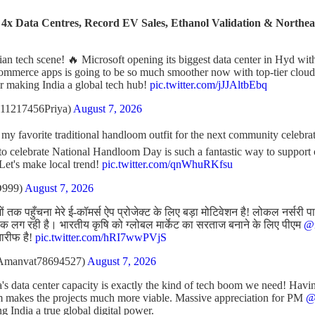
: 4x Data Centres, Record EV Sales, Ethanol Validation & Northe
ian tech scene! 🔥 Microsoft opening its biggest data center in Hyd wi
ommerce apps is going to be so much smoother now with top-tier cloud 
r making India a global tech hub!
pic.twitter.com/jJJAltbEbq
11217456Priya)
August 7, 2026
t my favorite traditional handloom outfit for the next community celebr
l to celebrate National Handloom Day is such a fantastic way to support
 Let's make local trend!
pic.twitter.com/qnWhuRKfsu
D999)
August 7, 2026
 तक पहुँचना मेरे ई-कॉमर्स ऐप प्रोजेक्ट के लिए बड़ा मोटिवेशन है! लोकल नर्सरी प
 लग रही है। भारतीय कृषि को ग्लोबल मार्केट का सरताज बनाने के लिए पीएम
@n
तारीफ है!
pic.twitter.com/hRI7wwPVjS
Amanvat78694527)
August 7, 2026
's data center capacity is exactly the kind of tech boom we need! Havin
m makes the projects much more viable. Massive appreciation for PM
@
ng India a true global digital power.