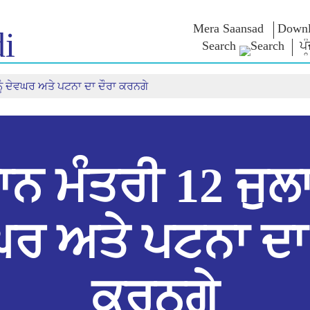
Mera Saansad
Downl
i
Search
ਪੰ
ੂੰ ਦੇਵਘਰ ਅਤੇ ਪਟਨਾ ਦਾ ਦੌਰਾ ਕਰਨਗੇ
IN
GOVERNANCE
CATEGORIES
NM
THOUG
 Baat
Governance
NaMo Merchandise
Paradigm
ive
Celebrating
Exam Warri
Global Recognition
Motherhood
Quotes
Infographics
International
Speeches
Insights
Kashi Vikas Yatra
Text Speec
ਾਨ ਮੰਤਰੀ 12 ਜੁਲਾ
Interviews
Blog
ਘਰ ਅਤੇ ਪਟਨਾ ਦਾ 
ਕਰਨਗੇ