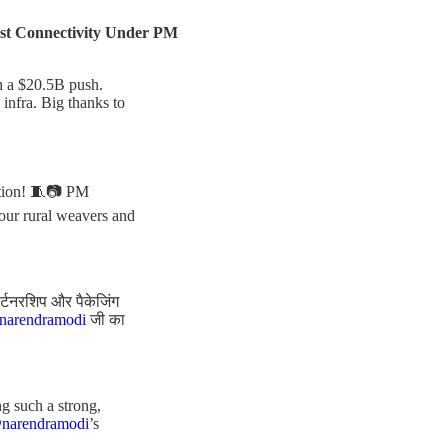
ast Connectivity Under PM
th a $20.5B push.
infra. Big thanks to
ation! 🧵📷 PM
 our rural weavers and
ार्टनरशिप और पैकेजिंग
arendramodi
जी का
g such a strong,
narendramodi
’s