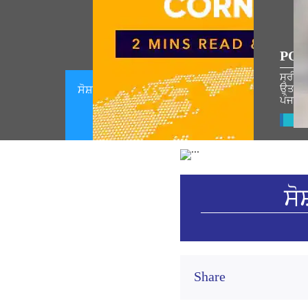
POP
ਸ੍ਰੀ ਰ
ਉਤਸਵ ਦ
ਸੋਸ਼ਲ ਮੀਡੀਆ ਕੌਰਨਰ 07 ਅਗਸਤ 2026
ਪੰਜਾਬੀ
(August 07, 2026)
Vie
ਸੋ
Share