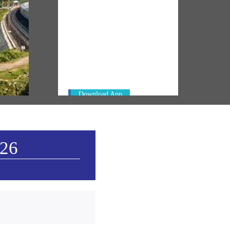
NM ON THE GO
Always be the first to hear from the
km of
PM. Get the App Now!
in
Download App
026