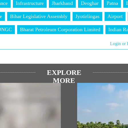
ance
Infrastructure
Jharkhand
Deoghar
Patna
e
Bihar Legislative Assembly
Jyotirlingas
Airport
ONGC
Bharat Petroleum Corporation Limited
Indian R
Login or 
EXPLORE
MORE