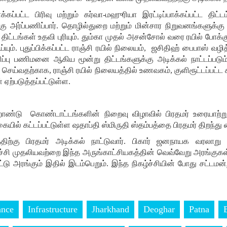
ப்பட்ட பிரிவு மற்றும் கர்வா-மஹுரியா இரட்டிப்பாக்கப்பட்ட தி
ற்கு அர்ப்பணிப்பார். தொழில்துறை மற்றும் மின்சார நிறுவனங்களுக
ிட்டங்கள் உதவி புரியும். தும்கா முதல் அசன்சோல் வரை ரயில் போக்
்யும். புதுப்பிக்கப்பட்ட ராஞ்சி ரயில் நிலையம், ஜசிதிஹ் பைபாஸ் வழி
மரிப்பு பணிமனை ஆகிய மூன்று திட்டங்களுக்கு அடிக்கல் நாட்டப்பட
ெய்வதற்காக, ராஞ்சி ரயில் நிலையத்தில் உணவகம், குளிரூட்டப்பட்ட 
 ஏற்படுத்தப்பட்டுள்ள.
ற்றாண்டு கொண்டாட்டங்களின் நிறைவு விழாவில் பிரதமர் உரையாற்றுவா
யில் கட்டப்பட்டுள்ள ஷதாப்தி ஸ்மிருதி ஸ்தம்பத்தை பிரதமர் திறந்து வ
்திற்கு பிரதமர் அடிக்கல் நாட்டுவார். பிகார் ஜனநாயக வரலா
்சி முதலியவற்றை இந்த அருங்காட்சியகத்தின் வெவ்வேறு அரங்குகள் எ
்டு அரங்கும் இதில் இடம்பெறும். இந்த நிகழ்ச்சியின் போது சட்டமன்
ance
Infrastructure
Jharkhand
Deoghar
Patna