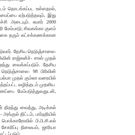
ட்டம் தொடங்கப்பட உள்ளதால்,
மைப்பை ஏற்படுத்தவும், இது
ச்சி அடையும். சுமார் 2000
ரி மேம்பாடு; சிவகங்கா குளம்
 வருகை தரும் லட்சக்கணக்கான
்டுவார். தேசிய நெடுஞ்சாலை-
ின் ராஜ்கன்ச்- சாஸ் முதல்
ந்து வைக்கப்படும். தேசிய
நெடுஞ்சாலை- 98 பிரிவின்
பல்மா முதல் கும்லா வரையில்
்த்தப்பட்ட வழித்தடம் முதலிய
ணைப்பை மேம்படுத்துவதுடன்,
ர் திறந்து வைத்து, அடிக்கல்
அங்குல் திட்டம், பார்ஹியில்
பொக்காரோவில் பி.பி.சி.எல்
சேகரிப்பு நிலையம், ஜாரியா
ட்டப்படும்.