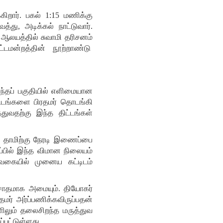
கிறார். பகல் 1:15 மணிக்கு
து, அடிக்கல் நாட்டுவார்.
 ஆலயத்தில் சுவாமி தரிசனம்
்டமன்றத்தின் நூற்றாண்டு
அந்தப் பகுதியில் எளிமையான
ிட்டங்களை பிரதமர் தொடங்கி
துவதற்கு இந்த திட்டங்கள்
த் தாமிற்கு நேரடி இணைப்பை
ப்பில் இந்த விமான நிலையம்
் வகையில் முனைய கட்டிடம்
ிரசாதமாக அமையும். தியோகர்
மர் அர்ப்பணிக்கவிருப்பதன்
ளிலும் தலைசிறந்த மருத்துவ
பட்டுள்ளது.