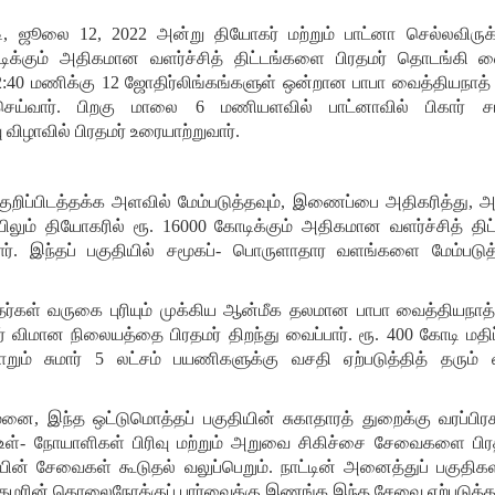
டி, ஜூலை 12, 2022 அன்று தியோகர் மற்றும் பாட்னா செல்லவிருக்
ிக்கும் அதிகமான வளர்ச்சித் திட்டங்களை பிரதமர் தொடங்கி வைத்
2:40 மணிக்கு 12 ஜோதிர்லிங்கங்களுள் ஒன்றான பாபா வைத்தியநாத்
ெய்வார். பிறகு மாலை 6 மணியளவில் பாட்னாவில் பிகார் சட
ிழாவில் பிரதமர் உரையாற்றுவார்.
 குறிப்பிடத்தக்க அளவில் மேம்படுத்தவும், இணைப்பை அதிகரித்து, 
ையிலும் தியோகரில் ரூ. 16000 கோடிக்கும் அதிகமான வளர்ச்சித் த
வார். இந்தப் பகுதியில் சமூகப்- பொருளாதார வளங்களை மேம்படுத்
்தர்கள் வருகை புரியும் முக்கிய ஆன்மீக தலமான பாபா வைத்தியநா
 விமான நிலையத்தை பிரதமர் திறந்து வைப்பார். ரூ. 400 கோடி மதி
்தோறும் சுமார் 5 லட்சம் பயணிகளுக்கு வசதி ஏற்படுத்தித் தரும
மனை, இந்த ஒட்டுமொத்தப் பகுதியின் சுகாதாரத் துறைக்கு வரப்ப
உள்- நோயாளிகள் பிரிவு மற்றும் அறுவை சிகிச்சை சேவைகளை பிரத
ன் சேவைகள் கூடுதல் வலுப்பெறும். நாட்டின் அனைத்துப் பகுதிக
ரதமரின் தொலைநோக்குப் பார்வைக்கு இணங்க இந்த சேவை ஏற்படுத்தப்