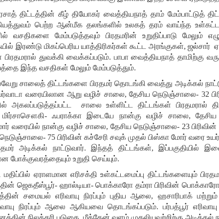
ரசாத் திட்டத்தின் கீழ் தியோகர் வைத்தியநாத் தாம் மேம்பாட்டுத் தி
கியத்துவம் பெற்ற ஆன்மீக தலங்களில் உலகத் தரம் வாய்ந்த உள்கட்ட
ல் வசதிகளை மேம்படுத்தவும் பிரதமரின் உறுதிப்பாடு மேலும் எழு
ில் இரண்டு மிகப்பெரிய யாத்திரிகர்கள் கூட்ட அரங்குகள், ஜல்சார் ஏ
கள் பிரதமரால் துவக்கி வைக்கப்படும். பாபா வைத்தியநாத் தாமிற்கு
த்தை இந்த வசதிகள் மேலும் மேம்படுத்தும்.
 பல்வேறு சாலைத் திட்டங்களை பிரதமர் தொடங்கி வைத்து அடிக்கல் நாட
் பர்வாடா வரையிலான ஆறு வழிச் சாலை, தேசிய நெடுஞ்சாலை- 32 பிரிவ
் அகலப்படுத்தப்பட்ட சாலை உள்ளிட்ட திட்டங்கள் பிரதமரால் திற
் மிர்சாசௌகி- ஃபராக்கா இடையே நான்கு வழிச் சாலை, தேசிய 
ோர் வரையில் நான்கு வழிச் சாலை, தேசிய நெடுஞ்சாலை- 23 பிரிவின் 
ெடுஞ்சாலை- 75 பிரிவின் கச்சேரி சவுக் முதல் பிஸ்கா மோர் வரை உயர
ிரதமர் அடிக்கல் நாட்டுவார். இந்தத் திட்டங்கள், இப்பகுதியில் இ
 போக்குவரத்தையும் உறுதி செய்யும்.
 மதிப்பில் ஏராளமான எரிசக்தி உள்கட்டமைப்பு திட்டங்களையும் பிரதம
்தின் ஜெகதீஸ்பூர்- ஹால்டியா- பொக்காரோ தம்ரா பிரிவின் பொக்காரோ- 
த்தின் சமையல் எரிவாயு நிரப்பும் புதிய ஆலை, ஹசாரிபாக் மற்றும் 
ாயு நிரப்பும் ஆலை ஆகியவை தொடங்கப்படும். பர்பத்பூர் எரிவாயு 
வனத்தின் நிலக்கரி படுகை மீத்தேன் வளம் முதலியவற்றிற்கு அடிக்கல் நா