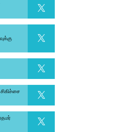
்
ுக்கு
 சிகிச்சை
ரதமர்