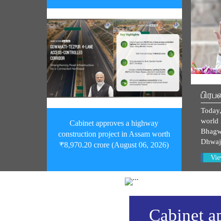
Jitendra Ku
🙏🇮🇳
பகிர்ந்த
krishangopa
பிரப
मोदी 🌹मोदी 
🌹मोदी 🌹मोदी
Today,
मोदी 🌹मोदी 
world i
Cabinet approves a highway
🌹मोदी 🌹मोदी
Bhagw
construction project in Assam worth
मोदी 🌹मोदी 
Dhwaj
₹8,970.20 crore (August 06, 2026)
🌹मोदी 🌹मोदी
Vie
मोदी 🌹मोदी 
🌹मोदी 🌹मोदी
मोदी 🌹मोदी 
🌹मोदी 🌹मोदी
मोदी 🌹मोदी 
Cabinet a
🌹मोदी 🌹मोदी