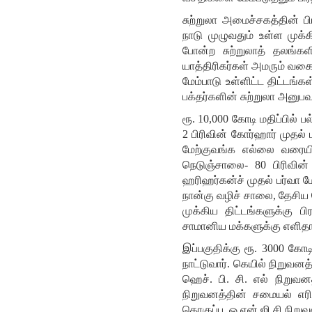
சுற்றுலா அமைச்சகத்தின் பி
நாடு முழுவதும் உள்ள முக்
போன்ற சுற்றுலாத் தலங்களி
யாத்திரிகர்கள் அமரும் வகைய
மேம்பாடு உள்ளிட்ட திட்டங்
பக்தர்களின் சுற்றுலா அனுபவ
ரூ. 10,000 கோடி மதிப்பில்
2 பிரிவின் கோர்ஹார் முதல
மேற்குவங்க எல்லை வரையில
நெடுஞ்சாலை- 80 பிரிவின
ஹரிஹர்கன்ச் முதல் பர்வா ம
நான்கு வழிச் சாலை, தேசிய ந
முக்கிய திட்டங்களுக்கு ப
சாமானிய மக்களுக்கு எளிதான
இப்பகுதிக்கு ரூ. 3000 கோடி
நாட்டுவார். கெயில் நிறுவனத
ஹெச். பி. சி. எல் நிறுவன
நிறுவனத்தின் சமையல் எரிவ
தொகுப்பு, ஓ.என்.ஜி.சி நிறு