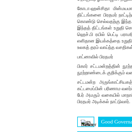
கோடா-ஹன்சிதா மின்மயமாக்க
திட்டங்களை பிரதமர் நாட்டி
கொண்டு செல்வதற்கு இந்த த
இந்தத் திட்டங்கள் உறுதி செய
ஹெச்.பி ரயில் பெட்டி பரா
எளிதான இயக்கத்தை உறுதி ச
உலகத் தரம் வாய்ந்த வசதிகள்
பாட்னாவில் பிரதமர்
பிகார் சட்டமன்றத்தின் நூ
நூற்றாண்டைக் குறிக்கும் வகை
சட்டமன்ற அருங்காட்சியகத
கட்டமைப்பின் பரிணாம வளர்ச
பேர் அமரும் வகையில் மாநாட
பிரதமர் அடிக்கல் நாட்டுவார்.
Tags
Good Govern