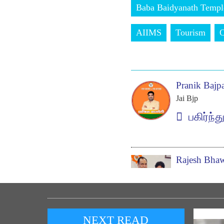
Baba Baidyanath Templ
AIIMS
Tourism
Pranik Bajp
Jai Bjp
பகிர்ந்த
Rajesh Bha
jai shree ram
பகிர்ந்த
NEXT READ