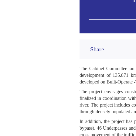
मोदी 🌹मोदी 
🌹🙏🌷🙏🌹🙏
🌷🌹🌷🌹🌷🌹
பகிர்ந்த
Share
krishangopa
मोदी 🌹मोदी 
The Cabinet Committee on E
🌹मोदी 🌹मोदी
development of 135.871 km,
मोदी 🌹मोदी 
developed on Built-Operate -
🌹मोदी 🌹मोदी
मोदी 🌹मोदी 
The project envisages cons
🌹मोदी 🌹मोदी
finalized in coordination w
मोदी 🌹मोदी 
river. The project includes c
🌹मोदी 🌹मोदी
through densely populated are
मोदी 🌹मोदी 
In addition, the project ha
🌹मोदी 🌹मोदी
bypass). 46 Underpasses and 1
मोदी 🌹मोदी 
cross movement of the traffic 
🌹मोदी 🌹मोदी