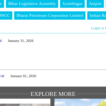
e
Bihar Legislative Assembly
Jyotirlingas
Airport
ONGC
Bharat Petroleum Corporation Limited
Indian R
Login or 
ai
January 31, 2026
ு
war
January 01, 2026
ு
EXPLORE MORE