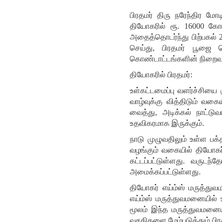
பிரதமர் திரு நரேந்திர மோ
தியோகரில் ரூ. 16000 கோட
அதைத்தொடர்ந்து பிற்பகல் 
செய்து, பிரதமர் பூஜை ச
கொண்டாட்டங்களின் நிறைவு வ
தியோகரில் பிரதமர்:
உள்கட்டமைப்பு வளர்ச்சியை
வாழ்வுக்கு வித்திடும் வக
வைத்து, அடிக்கல் நாட்டு
உதவிகரமாக இருக்கும்.
நாடு முழுவதிலும் உள்ள பக
வழங்கும் வகையில் தியோகர்
கட்டப்பட்டுள்ளது. வருடந
அமைக்கப்பட்டுள்ளது.
தியோகர் எய்ம்ஸ் மருத்துவ
எய்ம்ஸ் மருத்துவமனையில் 
மூலம் இந்த மருத்துவமனையி
வசதிகளை மேம்படுத்தும் பி