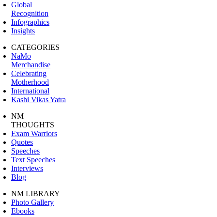
Global
Recognition
Infographics
Insights
CATEGORIES
NaMo
Merchandise
Celebrating
Motherhood
International
Kashi Vikas Yatra
NM
THOUGHTS
Exam Warriors
Quotes
Speeches
Text Speeches
Interviews
Blog
NM LIBRARY
Photo Gallery
Ebooks