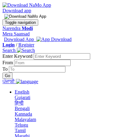
Download app
Toggle navigation
Narendra
Modi
Mera Saansad
Download App
Login
/
Register
Search
Enter Keyword
From
To
ਪੰਜਾਬੀ
English
Gujarati
हिन्दी
Bengali
Kannada
Malayalam
Telugu
Tamil
Marathi