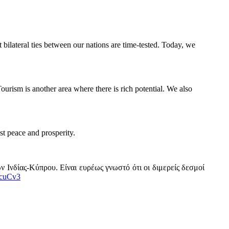
 bilateral ties between our nations are time-tested. Today, we
urism is another area where there is rich potential. We also
t peace and prosperity.
 Ινδίας-Κύπρου. Είναι ευρέως γνωστό ότι οι διμερείς δεσμοί
XcuCv3