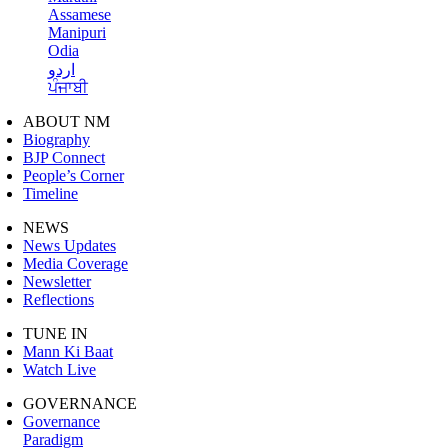
Assamese
Manipuri
Odia
اردو
ਪੰਜਾਬੀ
ABOUT NM
Biography
BJP Connect
People’s Corner
Timeline
NEWS
News Updates
Media Coverage
Newsletter
Reflections
TUNE IN
Mann Ki Baat
Watch Live
GOVERNANCE
Governance
Paradigm