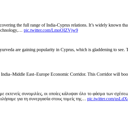
overing the full range of India-Cyprus relations. It’s widely known that
, technology,…
pic.twitter.com/LmoOIZVjw9
rveda are gaining popularity in Cyprus, which is gladdening to see. To
he India–Middle East–Europe Economic Corridor. This Corridor will boos
εκτενείς συνομιλίες, οι οποίες κάλυψαν όλο το φάσμα των σχέσεων
μιλήσαμε για τη συνεργασία στους τομείς της…
pic.twitter.com/usLd