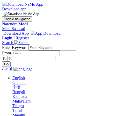
Download app
Toggle navigation
Narendra
Modi
Mera Saansad
Download App
Login
/
Register
Search
Enter Keyword
From
To
ਪੰਜਾਬੀ
English
Gujarati
हिन्दी
Bengali
Kannada
Malayalam
Telugu
Tamil
Marathi