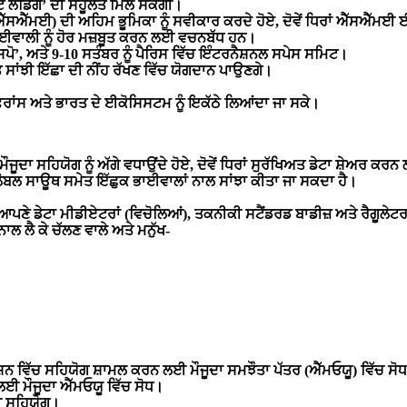
ਟ
ਲੈਂਡਿੰਗ
’
ਦੀ
ਸਹੂਲਤ
ਮਿਲ
ਸਕੇਗੀ
।
ਐੱਸਐੱਮਈ
)
ਦੀ
ਅਹਿਮ
ਭੂਮਿਕਾ
ਨੂੰ
ਸਵੀਕਾਰ
ਕਰਦੇ
ਹੋਏ
,
ਦੋਵੇਂ
ਧਿਰਾਂ
ਐੱਸਐੱਮਈ
ਾਈਵਾਲੀ
ਨੂੰ
ਹੋਰ
ਮਜ਼ਬੂਤ
ਕਰਨ
ਲਈ
ਵਚਨਬੱਧ
ਹਨ
।
ਪੋ
’,
ਅਤੇ
9-10
ਸਤੰਬਰ
ਨੂੰ
ਪੈਰਿਸ
ਵਿੱਚ
ਇੰਟਰਨੈਸ਼ਨਲ
ਸਪੇਸ
ਸਮਿਟ
।
ਤ
ਸਾਂਝੀ
ਇੱਛਾ
ਦੀ
ਨੀਂਹ
ਰੱਖਣ
ਵਿੱਚ
ਯੋਗਦਾਨ
ਪਾਉਣਗੇ
।
ਰਾਂਸ
ਅਤੇ
ਭਾਰਤ
ਦੇ
ਈਕੋਸਿਸਟਮ
ਨੂੰ
ਇਕੱਠੇ
ਲਿਆਂਦਾ
ਜਾ
ਸਕੇ
।
ਮੌਜੂਦਾ
ਸਹਿਯੋਗ
ਨੂੰ
ਅੱਗੇ
ਵਧਾਉਂਦੇ
ਹੋਏ
,
ਦੋਵੇਂ
ਧਿਰਾਂ
ਸੁਰੱਖਿਅਤ
ਡੇਟਾ
ਸ਼ੇਅਰ
ਕਰਨ
ੋਬਲ
ਸਾਊਥ
ਸਮੇਤ
ਇੱਛੁਕ
ਭਾਈਵਾਲਾਂ
ਨਾਲ
ਸਾਂਝਾ
ਕੀਤਾ
ਜਾ
ਸਕਦਾ
ਹੈ
।
ਆਪਣੇ
ਡੇਟਾ
ਮੀਡੀਏਟਰਾਂ
(
ਵਿਚੋਲਿਆਂ
),
ਤਕਨੀਕੀ
ਸਟੈਂਡਰਡ
ਬਾਡੀਜ਼
ਅਤੇ
ਰੈਗੂਲੇਟਰ
ਨਾਲ
ਲੈ
ਕੇ
ਚੱਲਣ
ਵਾਲੇ
ਅਤੇ
ਮਨੁੱਖ
-
਼ਨ
ਵਿੱਚ
ਸਹਿਯੋਗ
ਸ਼ਾਮਲ
ਕਰਨ
ਲਈ
ਮੌਜੂਦਾ
ਸਮਝੌਤਾ
ਪੱਤਰ
(
ਐੱਮਓਯੂ
)
ਵਿੱਚ
ਸੋਧ
ਲਈ
ਮੌਜੂਦਾ
ਐੱਮਓਯੂ
ਵਿੱਚ
ਸੋਧ
।
ੀ
ਸਹਿਯੋਗ
।