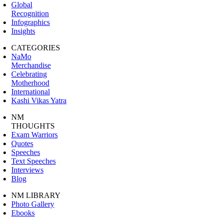
Global
Recognition
Infographics
Insights
CATEGORIES
NaMo
Merchandise
Celebrating
Motherhood
International
Kashi Vikas Yatra
NM
THOUGHTS
Exam Warriors
Quotes
Speeches
Text Speeches
Interviews
Blog
NM LIBRARY
Photo Gallery
Ebooks