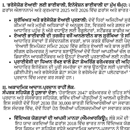
I. '
ਭਰੋਸੇਯੋਗ
ਏਆਈ
'
ਲਈ
ਭਾਈਵਾਲੀ
,
ਇਨੋਵੇਸ਼ਨ
ਭਾਈਵਾਲੀ
ਦਾ
ਮੁੱਖ
ਥੰਮ੍ਹ
:
ਫ
ਫ਼ਰਾਂਸ ਐਲਾਨਨਾਮੇ ਅਤੇ ਕ੍ਰਮਵਾਰ 2025 ਅਤੇ 2026 ਵਿੱਚ ਫ਼ਰਾਂਸ ਅਤੇ ਭਾਰਤ 
ਸੁਰੱਖਿਅਤ
ਅਤੇ
ਭਰੋਸੇਯੋਗ
ਏਆਈ
ਪ੍ਰਣਾਲੀ
:
ਦੋਵੇਂ ਧਿਰਾਂ ਅਜਿਹੀਆਂ 
ਕੀਮਤਾਂ ਅਤੇ ਮਨੁੱਖੀ ਅਧਿਕਾਰਾਂ ਦੇ ਅਨੁਕੂਲ ਹੋਣ, ਵਿਤਕਰੇ ਅਤੇ ਗ਼
ਆਧਾਰਿਤ ਪਹੁੰਚ ਨੂੰ ਅੱਗੇ ਵਧਾਉਣ ਲਈ ਰੈਗੂਲੇਟਰਾਂ, ਸਟੈਂਡਰਡ ਬਾਡੀਜ
ਏਆਈ
ਭਾਈਵਾਲੀ
ਦੀ
ਤਰਜੀਹ
ਵਜੋਂ
ਆਨਲਾਈਨ
ਬਾਲ
ਸੁਰੱਖਿਆ
'
ਤੇ
ਸਹ
ਆਧਾਰਿਤ ਸੇਵਾਵਾਂ ਤੋਂ ਸੰਵੇਦਨਸ਼ੀਲ ਵਰਗਾਂ, ਖ਼ਾਸ ਕਰਕੇ ਬੱਚਿਆਂ ਲਈ
'ਏਆਈ ਇਮਪੈਕਟ ਸਮਿਟ 2026' ਵਿੱਚ ਗਠਿਤ ਏਆਈ ਅਤੇ ਬਾਲ ਸੁਰੱਖਿਆ 
ਲੀਗਲ ਫਰੇਮਵਰਕ ਨੂੰ ਆਧਾਰ ਬਣਾਉਂਦਿਆਂ ਦੋਵੇਂ ਧਿਰਾਂ ਆਪਣੀਆਂ ਚੱਲ
ਡਿਜ਼ਾਈਨ ਆਰਕੀਟੈਕਚਰ ਅਤੇ ਉਨ੍ਹਾਂ ਏਆਈ ਪ੍ਰਣਾਲੀਆਂ ਲਈ ਨਤੀਜਾ-ਅਧ
ਪ੍ਰਾਈਵੇਸੀ
ਦਾ
ਧਿਆਨ
ਰੱਖਣ
ਵਾਲੇ
ਡੇਟਾ
ਸ਼ੇਅਰਿੰਗ
ਫਰੇਮਵਰਕ
ਦੀ
ਅਹਿ
ਆਧਾਰਿਤ ਇਨੋਵੇਸ਼ਨ ਦੀ ਪੂਰੀ ਸਮਰੱਥਾ ਦਾ ਲਾਭ ਉਠਾਉਣ ਲਈ ਪ੍ਰਾਈਵੇਸ
(ਡੀਈਪੀਏ) ਅਤੇ ਭਰੋਸੇਯੋਗ ਡੇਟਾ ਸਪੇਸ ਤੇ ਭਰੋਸੇਮੰਦ ਡੇਟਾ ਪਲੇਟਫਾਰਮਾ
ਪ੍ਰਦਾਨ ਵਿੱਚ ਮਦਦ ਕਰ ਸਕਦੇ ਹਨ।
II.
ਅਕਾਦਮਿਕ
ਆਦਾਨ
-
ਪ੍ਰਦਾਨ
ਰਾਹੀਂ
ਲੋਕ
-
ਸੰਪਰਕ
ਸਹਿਯੋਗ
ਨੂੰ
ਹੁਲਾਰਾ
ਦੇਣਾ
:
'ਹੋਰਾਇਜ਼ਨ 2047' ਫਰੇਮਵਰਕ ਦੇ ਤਹਿਤ ਸਾਂਝੇ
ਪ੍ਰਦਾਨ ਅਤੇ ਸੰਸਥਾਗਤ ਸਹਿਯੋਗ, ਭਵਿੱਖ ਦੀਆਂ ਪੀੜ੍ਹੀਆਂ ਨੂੰ ਆਲਮੀ ਚੁਣ
ਇਸ ਸਬੰਧੀ ਦੋਵੇਂ ਧਿਰਾਂ 2030 ਤੱਕ 30,000 ਭਾਰਤੀ ਵਿਦਿਆਰਥੀਆਂ ਦਾ ਸਵਾਗਤ 
ਇਸ ਸੰਦਰਭ ਵਿੱਚ, ਦੋਵੇਂ ਧਿਰਾਂ ਹੇਠ ਲਿਖੀਆਂ ਪਹਿਲਕਦਮੀਆਂ ਦਾ ਸਵਾਗਤ ਕਰ
ਵਿੱਦਿਅਕ
ਯੋਗਤਾਵਾਂ
ਦੀ
ਆਪਸੀ
ਮਾਨਤਾ
(
ਐੱਮਆਰਕਿਊ
):
ਲੰਬੇ ਸਮੇਂ ਦ
ਇਹ ਯਾਦ ਕਰਦਿਆਂ ਕਿ ਫ਼ਰਾਂਸ 2018 ਵਿੱਚ ਭਾਰਤ ਨਾਲ ਵਿੱਦਿਅਕ ਯੋਗ
ਇਸ ਕਿਸਮ ਦਾ ਸਹਿਯੋਗ ਵਧੇਰੇ ਅਕਾਦਮਿਕ ਆਦਾਨ-ਪ੍ਰਦਾਨ ਨੂੰ ਉਤਸ਼ਾਹ