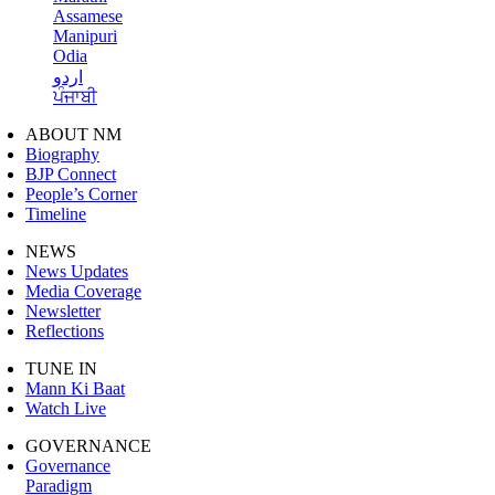
Assamese
Manipuri
Odia
اردو
ਪੰਜਾਬੀ
ABOUT NM
Biography
BJP Connect
People’s Corner
Timeline
NEWS
News Updates
Media Coverage
Newsletter
Reflections
TUNE IN
Mann Ki Baat
Watch Live
GOVERNANCE
Governance
Paradigm