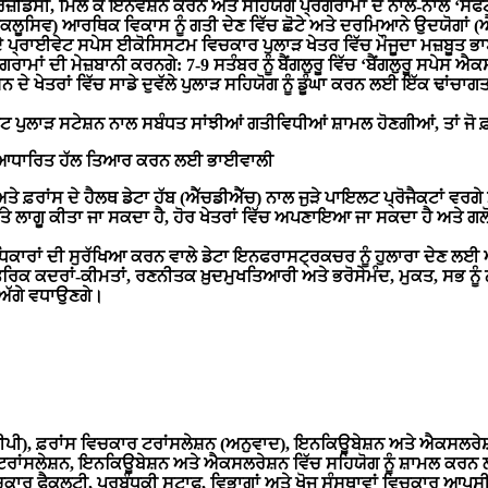
ਰੈਜ਼ੀਡੈਂਸੀ
,
ਮਿਲ
ਕੇ
ਇਨੋਵੇਸ਼ਨ
ਕਰਨ
ਅਤੇ
ਸਹਿਯੋਗ
ਪ੍ਰੋਗਰਾਮਾਂ
ਦੇ
ਨਾਲ
-
ਨਾਲ
‘
ਸੌਫ
ਕਲੂਸਿਵ
)
ਆਰਥਿਕ
ਵਿਕਾਸ
ਨੂੰ
ਗਤੀ
ਦੇਣ
ਵਿੱਚ
ਛੋਟੇ
ਅਤੇ
ਦਰਮਿਆਨੇ
ਉਦਯੋਗਾਂ
(
ੇ
ਪ੍ਰਾਈਵੇਟ
ਸਪੇਸ
ਈਕੋਸਿਸਟਮ
ਵਿਚਕਾਰ
ਪੁਲਾੜ
ਖੇਤਰ
ਵਿੱਚ
ਮੌਜੂਦਾ
ਮਜ਼ਬੂਤ
ਭ
ੋਗਰਾਮਾਂ
ਦੀ
ਮੇਜ਼ਬਾਨੀ
ਕਰਨਗੇ
: 7-9
ਸਤੰਬਰ
ਨੂੰ
ਬੈਂਗਲੁਰੂ
ਵਿੱਚ
‘
ਬੈਂਗਲੁਰੂ
ਸਪੇਸ
ਐਕਸ
਼ਨ
ਦੇ
ਖੇਤਰਾਂ
ਵਿੱਚ
ਸਾਡੇ
ਦੁਵੱਲੇ
ਪੁਲਾੜ
ਸਹਿਯੋਗ
ਨੂੰ
ਡੂੰਘਾ
ਕਰਨ
ਲਈ
ਇੱਕ
ਢਾਂਚਾਗ
ਟ
ਪੁਲਾੜ
ਸਟੇਸ਼ਨ
ਨਾਲ
ਸਬੰਧਤ
ਸਾਂਝੀਆਂ
ਗਤੀਵਿਧੀਆਂ
ਸ਼ਾਮਲ
ਹੋਣਗੀਆਂ
,
ਤਾਂ
ਜੋ
ਫ਼
ਆਧਾਰਿਤ
ਹੱਲ
ਤਿਆਰ
ਕਰਨ
ਲਈ
ਭਾਈਵਾਲੀ
ਅਤੇ
ਫ਼ਰਾਂਸ
ਦੇ
ਹੈਲਥ
ਡੇਟਾ
ਹੱਬ
(
ਐੱਚਡੀਐੱਚ
)
ਨਾਲ
ਜੁੜੇ
ਪਾਇਲਟ
ਪ੍ਰੋਜੈਕਟਾਂ
ਵਰਗੇ
ਤੇ
ਲਾਗੂ
ਕੀਤਾ
ਜਾ
ਸਕਦਾ
ਹੈ
,
ਹੋਰ
ਖੇਤਰਾਂ
ਵਿੱਚ
ਅਪਣਾਇਆ
ਜਾ
ਸਕਦਾ
ਹੈ
ਅਤੇ
ਗਲ
ਿਕਾਰਾਂ
ਦੀ
ਸੁਰੱਖਿਆ
ਕਰਨ
ਵਾਲੇ
ਡੇਟਾ
ਇਨਫਰਾਸਟ੍ਰਕਚਰ
ਨੂੰ
ਹੁਲਾਰਾ
ਦੇਣ
ਲਈ
ਤਰਿਕ
ਕਦਰਾਂ
-
ਕੀਮਤਾਂ
,
ਰਣਨੀਤਕ
ਖ਼ੁਦਮੁਖਤਿਆਰੀ
ਅਤੇ
ਭਰੋਸੇਮੰਦ
,
ਮੁਕਤ
,
ਸਭ
ਨੂੰ
ਅੱਗੇ
ਵਧਾਉਣਗੇ
।
ਪੀ
),
ਫ਼ਰਾਂਸ
ਵਿਚਕਾਰ
ਟਰਾਂਸਲੇਸ਼ਨ
(
ਅਨੁਵਾਦ
),
ਇਨਕਿਊਬੇਸ਼ਨ
ਅਤੇ
ਐਕਸਲਰੇਸ
ਟਰਾਂਸਲੇਸ਼ਨ
,
ਇਨਕਿਊਬੇਸ਼ਨ
ਅਤੇ
ਐਕਸਲਰੇਸ਼ਨ
ਵਿੱਚ
ਸਹਿਯੋਗ
ਨੂੰ
ਸ਼ਾਮਲ
ਕਰਨ
ਚਕਾਰ
ਫੈਕਲਟੀ
,
ਪ੍ਰਬੰਧਕੀ
ਸਟਾਫ
,
ਵਿਭਾਗਾਂ
ਅਤੇ
ਖੋਜ
ਸੰਸਥਾਵਾਂ
ਵਿਚਕਾਰ
ਆਪਸ