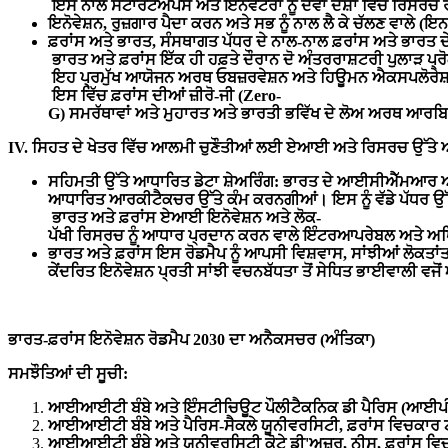
ਇਸ
ਨਾਲ
ਸਟਾਰਟਅੱਪਸ
ਅਤੇ
ਇਨੋਵੇਟਰਾਂ
ਨੂੰ
ਦੋਵਾਂ
ਦੇਸ਼ਾਂ
ਵਿੱਚ
ਰਿਸਰਚ
ਇਨੋਵੇਸ਼ਨ
,
ਰੁਜ਼ਗਾਰ
ਪੈਦਾ
ਕਰਨ
ਅਤੇ
ਸਭ
ਨੂੰ
ਨਾਲ
ਲੈ
ਕੇ
ਚੱਲਣ
ਵਾਲੇ
(
ਇਨ
ਫ਼ਰਾਂਸ
ਅਤੇ
ਭਾਰਤ
,
ਸੰਸਥਾਗਤ
ਪੱਧਰ
ਦੇ
ਨਾਲ
-
ਨਾਲ
ਫ਼ਰਾਂਸ
ਅਤੇ
ਭਾਰਤ
ਦ
ਭਾਰਤ
ਅਤੇ
ਫ਼ਰਾਂਸ
ਇੱਕ
ਹੀ
ਹਫ਼ਤੇ
ਦੌਰਾਨ
ਦੋ
ਅੰਤਰਰਾਸ਼ਟਰੀ
ਪੁਲਾੜ
ਪ੍ਰ
ਇਹ
ਪ੍ਰਮੁੱਖ
ਆਯੋਜਨ
ਅਰਥ
ਓਬਜ਼ਰਵੇਸ਼ਨ
ਅਤੇ
ਹਿਊਮਨ
ਐਕਸਪਲੋਰੇਸ
ਇਸ
ਵਿੱਚ
ਫ਼ਰਾਂਸ
ਦੀਆਂ
ਜ਼ੀਰੋ
-
ਜੀ
(Zero-
G)
ਸਮਰੱਥਾਵਾਂ
ਅਤੇ
ਮੁਹਾਰਤ
ਅਤੇ
ਭਾਰਤੀ
ਭਵਿੱਖ
ਦੇ
ਲੋਅ
ਅਰਥ
ਆਰਬਿ
IV.
ਸਿਹਤ
ਦੇ
ਖੇਤਰ
ਵਿੱਚ
ਆਲਮੀ
ਚੁਣੌਤੀਆਂ
ਲਈ
ਏਆਈ
ਅਤੇ
ਰਿਸਰਚ
ਉੱਤੇ
ਸਹਿਮਤੀ
ਉੱਤੇ
ਆਧਾਰਿਤ
ਡੇਟਾ
ਸ਼ੇਅਰਿੰਗ
:
ਭਾਰਤ
ਦੇ
ਆਈਸੀਐੱਮਆਰ
ਆਧਾਰਿਤ
ਆਰਕੀਟੈਕਚਰ
ਉੱਤੇ
ਕੰਮ
ਕਰਨਗੀਆਂ
।
ਇਸ
ਨੂੰ
ਵੱਡੇ
ਪੱਧਰ
ਉੱ
ਭਾਰਤ
ਅਤੇ
ਫ਼ਰਾਂਸ
ਏਆਈ
ਇਨੋਵੇਸ਼ਨ
ਅਤੇ
ਲੋਕ
-
ਪੱਖੀ
ਰਿਸਰਚ
ਨੂੰ
ਆਧਾਰ
ਪ੍ਰਦਾਨ
ਕਰਨ
ਵਾਲੇ
ਇੰਟਰਆਪਰੇਬਲ
ਅਤੇ
ਅਧ
ਭਾਰਤ
ਅਤੇ
ਫ਼ਰਾਂਸ
ਇਸ
ਰੋਡਮੈਪ
ਨੂੰ
ਆਪਸੀ
ਵਿਸ਼ਵਾਸ
,
ਸਾਂਝੀਆਂ
ਲੋਕਤਾਂ
ਕੇਂਦਰਿਤ
ਇਨੋਵੇਸ਼ਨ
ਪ੍ਰਤੀ
ਸਾਂਝੀ
ਵਚਨਬੱਧਤਾ
ਤੋਂ
ਸੇਧਿਤ
ਭਾਈਵਾਲੀ
ਵਜੋਂ
ਭਾਰਤ
-
ਫ਼ਰਾਂਸ
ਇਨੋਵੇਸ਼ਨ
ਰੋਡਮੈਪ
2030
ਦਾ
ਅਨੈਕਸਚਰ
(
ਅੰਤਿਕਾ
)
ਸਮਝੌਤਿਆਂ
ਦੀ
ਸੂਚੀ
:
ਆਈਆਈਟੀ
ਬੰਬੇ
ਅਤੇ
ਇੰਸਟੀਚਿਊਟ
ਪੌਲੀਟੈਕਨਿਕ
ਡੀ
ਪੈਰਿਸ
(
ਆਈਪੀ
ਆਈਆਈਟੀ
ਬੰਬੇ
ਅਤੇ
ਪੈਰਿਸ
-
ਸੈਕਲੇ
ਯੂਨੀਵਰਸਿਟੀ
,
ਫ਼ਰਾਂਸ
ਵਿਚਕਾਰ
ਆਈਆਈਟੀ
ਬੰਬੇ
ਅਤੇ
ਯੂਨੀਵਰਸਿਟੀ
ਕੋਟੇ
ਡੀ
'
ਅਜ਼ੂਰ
,
ਨੀਸ
,
ਫ਼ਰਾਂਸ
ਵਿ