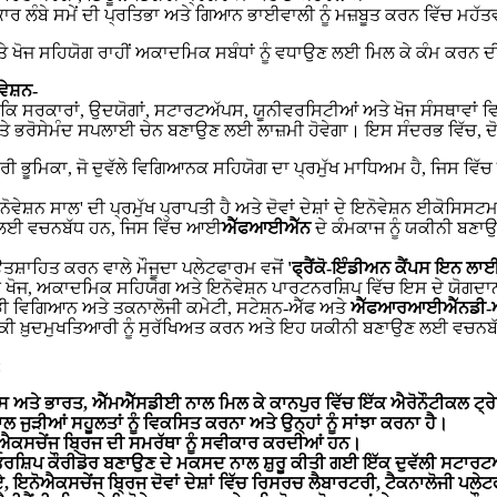
ਕਾਰ ਲੰਬੇ ਸਮੇਂ ਦੀ ਪ੍ਰਤਿਭਾ ਅਤੇ ਗਿਆਨ ਭਾਈਵਾਲੀ ਨੂੰ ਮਜ਼ਬੂਤ ਕਰਨ ਵਿੱਚ ਮਹੱ
ਖੋਜ ਸਹਿਯੋਗ ਰਾਹੀਂ ਅਕਾਦਮਿਕ ਸਬੰਧਾਂ ਨੂੰ ਵਧਾਉਣ ਲਈ ਮਿਲ ਕੇ ਕੰਮ ਕਰਨ ਦੀ ਸਹ
ਵੇਸ਼ਨ
-
ਹਨ ਕਿ ਸਰਕਾਰਾਂ, ਉਦਯੋਗਾਂ, ਸਟਾਰਟਅੱਪਸ, ਯੂਨੀਵਰਸਿਟੀਆਂ ਅਤੇ ਖੋਜ ਸੰਸਥਾਵਾਂ 
ੇ ਭਰੋਸੇਮੰਦ ਸਪਲਾਈ ਚੇਨ ਬਣਾਉਣ ਲਈ ਲਾਜ਼ਮੀ ਹੋਵੇਗਾ। ਇਸ ਸੰਦਰਭ ਵਿੱਚ, ਦੋਵੇ
ਦਰੀ ਭੂਮਿਕਾ, ਜੋ ਦੁਵੱਲੇ ਵਿਗਿਆਨਕ ਸਹਿਯੋਗ ਦਾ ਪ੍ਰਮੁੱਖ ਮਾਧਿਅਮ ਹੈ, ਜਿਸ ਵਿੱ
ੋਵੇਸ਼ਨ ਸਾਲ' ਦੀ ਪ੍ਰਮੁੱਖ ਪ੍ਰਾਪਤੀ ਹੈ ਅਤੇ ਦੋਵਾਂ ਦੇਸ਼ਾਂ ਦੇ ਇਨੋਵੇਸ਼ਨ ਈਕੋਸਿਸ
ਉਣ ਲਈ ਵਚਨਬੱਧ ਹਨ, ਜਿਸ ਵਿੱਚ ਆਈ
ਐੱਫਆਈਐੱਨ
ਦੇ ਕੰਮਕਾਜ ਨੂੰ ਯਕੀਨੀ ਬਣਾ
ਤਸ਼ਾਹਿਤ ਕਰਨ ਵਾਲੇ ਮੌਜੂਦਾ ਪਲੇਟਫਾਰਮ ਵਜੋਂ
'
ਫ੍ਰੈਂਕੋ
-
ਇੰਡੀਅਨ
ਕੈਂਪਸ
ਇਨ
ਲਾ
ੋਜ, ਅਕਾਦਮਿਕ ਸਹਿਯੋਗ ਅਤੇ ਇਨੋਵੇਸ਼ਨ ਪਾਰਟਨਰਸ਼ਿਪ ਵਿੱਚ ਇਸ ਦੇ ਯੋਗਦਾਨ ਨੂ
ਂਝੀ ਵਿਗਿਆਨ ਅਤੇ ਤਕਨਾਲੋਜੀ ਕਮੇਟੀ, ਸਟੇਸ਼ਨ-ਐੱਫ ਅਤੇ
ਐੱਫਆਰਆਈਐੱਨਡੀ
-
 ਤਕਨੀਕੀ ਖ਼ੁਦਮੁਖਤਿਆਰੀ ਨੂੰ ਸੁਰੱਖਿਅਤ ਕਰਨ ਅਤੇ ਇਹ ਯਕੀਨੀ ਬਣਾਉਣ ਲਈ ਵਚਨਬ
:
ਂਸ
ਅਤੇ
ਭਾਰਤ
,
ਐੱਮਐੱਸਡੀਈ
ਨਾਲ
ਮਿਲ
ਕੇ
ਕਾਨਪੁਰ
ਵਿੱਚ
ਇੱਕ
ਐਰੋਨੌਟੀਕਲ
ਟ੍ਰ
ਾਲ
ਜੁੜੀਆਂ
ਸਹੂਲਤਾਂ
ਨੂੰ
ਵਿਕਸਿਤ
ਕਰਨਾ
ਅਤੇ
ਉਨ੍ਹਾਂ
ਨੂੰ
ਸਾਂਝਾ
ਕਰਨਾ
ਹੈ
।
ਐਕਸਚੇਂਜ
ਬ੍ਰਿਜ
ਦੀ
ਸਮਰੱਥਾ
ਨੂੰ
ਸਵੀਕਾਰ
ਕਰਦੀਆਂ
ਹਨ
।
ਓਰਸ਼ਿਪ
ਕੌਰੀਡੋਰ
ਬਣਾਉਣ
ਦੇ
ਮਕਸਦ
ਨਾਲ
ਸ਼ੁਰੂ
ਕੀਤੀ
ਗਈ
ਇੱਕ
ਦੁਵੱਲੀ
ਸਟਾਰਟ
ਏ
,
ਇਨੋਐਕਸਚੇਂਜ
ਬ੍ਰਿਜ
ਦੋਵਾਂ
ਦੇਸ਼ਾਂ
ਵਿੱਚ
ਰਿਸਰਚ
ਲੈਬਾਰਟਰੀ
,
ਟੈਕਨਾਲੋਜੀ
ਪਲੇਟ