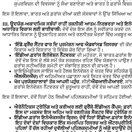
ਸੁਪਰਵਿਜ਼ਨ ਦੀ ਵਿਵਸਥਾ ਨੂੰ ਸੌਖਾ ਬਣਾਏਗਾ ਅਤੇ ਭਾਰਤ ਤੇ ਫ਼ਰਾਂਸ ਵਿਚ
ਇਸ ਤੋਂ ਇਲਾਵਾ, ਭਾਰਤ ਅਤੇ ਫ਼ਰਾਂਸ ਦੀਆਂ ਕਈ ਸੰਸਥਾਵਾਂ ਨੇ ਉੱਚ ਸਿੱਖਿਆ ਅਤੇ 
III.
ਉਦਯੋਗ
-
ਅਕਾਦਮਿਕ
ਸਬੰਧਾਂ
ਰਾਹੀਂ
ਤਕਨੀਕੀ
ਆਤਮ
-
ਨਿਰਭਰਤਾ
ਅਤੇ
ਇਨੋ
ਅਧਾਰਿਤ
ਵਿਕਾਸ
ਲਈ
ਭਾਈਵਾਲੀ
:
ਦੋਵੇਂ ਦੇਸ਼ ਇਸ ਗੱਲ ਨੂੰ ਸਵੀਕਾਰ ਕਰਦੇ 
ਆਧਾਰਿਤ ਵਿਕਾਸ ਨੂੰ ਉਤਸ਼ਾਹਿਤ ਕਰਨ ਅਤੇ ਰਣਨੀਤਕ ਖੇਤਰਾਂ ਵਿੱਚ ਮਜ਼ਬੂਤ ਅਤ
'
ਇੰਡੋ
-
ਫ੍ਰੈਂਚ
ਸੈਂਟਰ
ਫਾਰ
ਦਿ
ਪ੍ਰਮੋਸ਼ਨ
ਆਫ
ਐਡਵਾਂਸਡ
ਰਿਸਰਚ
'
ਦੀ ਕੇਂ
ਵਿਕਾਸ ਅਤੇ ਵਿਸਤਾਰ 'ਤੇ ਵਿਸ਼ੇਸ਼ ਜ਼ੋਰ ਦਿੱਤਾ ਗਿਆ ਹੈ।
'
ਇੰਡੀਆ
-
ਫ਼ਰਾਂਸ
ਇਨੋਵੇਸ਼ਨ
ਨੈੱਟਵਰਕ
'
ਦੀ ਮਹੱਤਤਾ, ਜੋ 'ਭਾਰਤ-ਫ਼ਰਾਂਸ ਇਨ
ਦੋਵੇਂ ਦੇਸ਼ ਇਸ ਦੇ ਲੰਬੇ ਸਮੇਂ ਤੱਕ ਸਰਗਰਮ ਰਹਿਣ ਵਿੱਚ ਯੋਗਦਾਨ ਪਾ
ਫ਼ਰਾਂਸ ਸਟੀਅਰਿੰਗ ਕਮੇਟੀ ਦਾ ਸੰਭਾਵਿਤ ਗਠਨ ਵੀ ਸ਼ਾਮਲ ਹੈ।
ਬਾਇਓਮੈਡੀਕਲ ਸਾਇੰਸ ਅਤੇ ਹੈਲਥ ਇਨੋਵੇਸ਼ਨ ਦੇ ਖੇਤਰ ਵਿੱਚ ਸਹਿਯੋਗ ਉ
ਐੱਲਐੱਸਐੱਚ
)
ਦੀ ਅਹਿਮੀਅਤ ਪਛਾਣਨਾ ਅਤੇ ਸਿਹਤ ਖੇਤਰ ਵਿੱਚ ਦੁਵੱਲੀ ਖ
ਖੋਜ
ਪ੍ਰਯੋਗਸ਼ਾਲਾਵਾਂ
ਤੱਕ
ਆਪਸੀ
ਪਹੁੰਚ
, ਸੀਈ
ਐੱਫਆਈਪੀਆਰਏ
, ਸਾ
ਫ਼ਰਾਂਸ ਇਨੋਵੇਸ਼ਨ ਨੈੱਟਵਰਕ ਦੀ ਸ਼ੁਰੂਆਤ ਰਾਹੀਂ, ਦੋਵੇਂ ਦੇਸ਼ ਆਪਣੀ
ਇਸ ਤੋਂ ਇਲਾਵਾ, ਦੋਵੇਂ ਧਿਰਾਂ ਹੇਠ ਲਿਖੀਆਂ ਪਹਿਲਕਦਮੀਆਂ 'ਤੇ ਸਹਿਮਤ ਹੋਈਆਂ
ਐਰੋਨੌਟਿਕਸ
ਟ੍ਰੇਨਿੰਗ
ਅਤੇ
ਕਰੀਅਰ
ਲਈ
ਫ੍ਰੈਂਕੋ
-
ਇੰਡੀਅਨ
ਕੈਂਪਸ
:
ਫ਼ਰਾ
ਇਸ
ਦਾ
ਮਕਸਦ
ਇਸ
ਅਹਿਮ
ਅਤੇ
ਰਣਨੀਤਕ
ਸੈਕਟਰ
ਵਿੱਚ
ਟ੍ਰੇਨਿੰਗ
ਨ
ਇੰਡੀਆ
-
ਫ਼ਰਾਂਸ
ਇਨੋਐਕਸਚੇਂਜ
ਬ੍ਰਿਜ
:
ਦੋਵੇਂ
ਧਿਰਾਂ
ਇੰਡੀਆ
-
ਫ਼ਰਾਂਸ
ਇਨੋ
ਇਹ
ਦੋਵਾਂ
ਦੇਸ਼ਾਂ
ਵਿਚਕਾਰ
ਇੱਕ
ਸਮਰਪਿਤ
ਰਿਸਰਚ
ਅਤੇ
ਐਂਟਰਪ੍ਰੀਨਿ
ਪਹਿਲਾਂ
ਤੋਂ
ਚੱਲ
ਰਹੀਆਂ
ਦੁਵੱਲੀਆਂ
ਪਹਿਲਕਦਮੀਆਂ
ਨੂੰ
ਅੱਗੇ
ਵਧਾਉਂਦੇ
ਹੋ