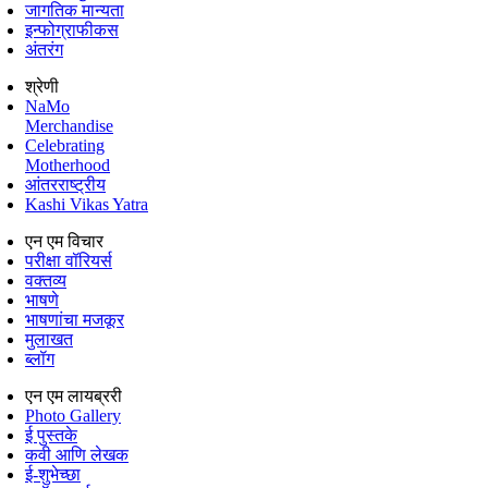
जागतिक मान्यता
इन्फोग्राफीकस
अंतरंग
श्रेणी
NaMo
Merchandise
Celebrating
Motherhood
आंतरराष्ट्रीय
Kashi Vikas Yatra
एन एम विचार
परीक्षा वॉरियर्स
वक्तव्य
भाषणे
भाषणांचा मजकूर
मुलाखत
ब्लॉग
एन एम लायब्ररी
Photo Gallery
ई पुस्तके
कवी आणि लेखक
ई-शुभेच्छा