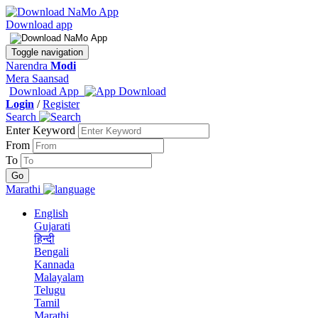
Download app
Toggle navigation
Narendra
Modi
Mera Saansad
Download App
Login
/
Register
Search
Enter Keyword
From
To
Marathi
English
Gujarati
हिन्दी
Bengali
Kannada
Malayalam
Telugu
Tamil
Marathi