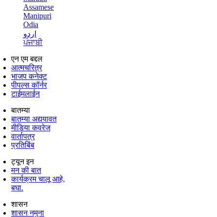
Assamese
Manipuri
Odia
اردو
ਪੰਜਾਬੀ
एन एम बद्दल
आत्मचरित्र
भाजप कनेक्ट
पीपल्स कॉर्नर
टाईमलाईन
बातम्या
बातम्या अद्ययावत
मीडिया कवरेज
वार्तापत्र
प्रतिबिंब
ट्यून इन
मन की बात
कार्यक्रम चालू आहे,
बघा.
शासन
शासन नमुना