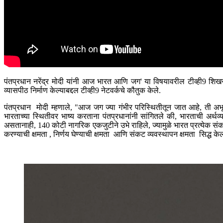
पंतप्रधान नरेंद्र मोदी यांनी आज भारत आणि जग' या विषयावरील टीव्ही9 शिखर प
व्यासपीठ निर्माण केल्याबद्दल टीव्ही9 नेटवर्कचे कौतुक केले.
पंतप्रधान मोदी म्हणाले, "आज जग ज्या गंभीर परिस्थितीतून जात आहे, ती अभूत
भारताच्या स्थितीवर भाष्य करताना पंतप्रधानांनी सांगितले की, भारताची अर्थव
असतानाही, 140 कोटी नागरिक एकजुटीने उभे राहिले, ज्यामुळे भारत प्रत्येक संक
करण्याची क्षमता , निर्णय घेण्याची क्षमता आणि संकट व्यवस्थापन क्षमता सिद्ध के