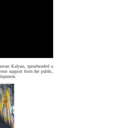
Pawan Kalyan, spearheaded a
nse support from the public,
elopment.