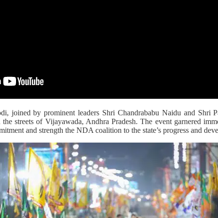
di, joined by prominent leaders Shri Chandrababu Naidu and Shri 
h the streets of Vijayawada, Andhra Pradesh. The event garnered imme
mitment and strength the NDA coalition to the state’s progress and dev