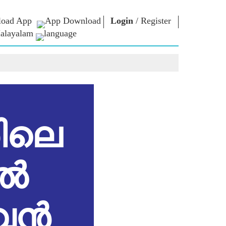
oad App
Login
/
Register
alayalam
 ന്റെ
എൻ.എം.
ബന്ധപ്പെടുക
്ങൾ
ലൈബ്രറി
പ്രധാനമന്ത്രിക്ക്
എഴുതുക
Photo Gallery
രാജ്യത്തെ
ഇ-ബുക്‌സ്
സേവിക്കുക
ള്‍
കവിയും
Contact Us
ങള്‍
രചയിതാവും
ിലെ
്ങൾ
ഇ-ഗ്രീറ്റിംഗ്‌സ്
പത്തിൽ
അതികായന്മാർ
്ങൾ
Photo Booth
ൽ
 വൻ