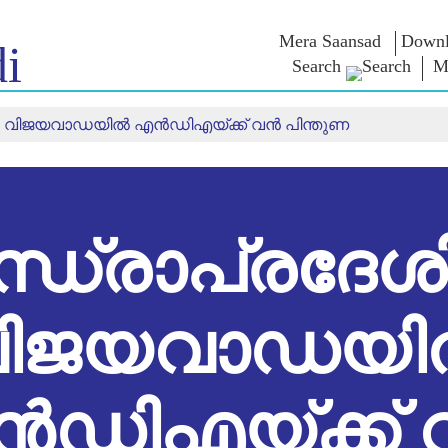
Mera Saansad
Downl
i
Search
M
െ വിജയവാഡയിൽ എൻഡിഎയ്ക്ക് വൻ പിന്തുണ
ൺ ഇൻ
ഭരണനിര്‍വഹണം
വിഭാഗങ്ങൾ
എൻ.എം-
യുക
ആശയങ
ഭരണനിര്‍വഹണ
NaMo Merchandise
മാതൃകകൾ
Celebrating
ബാത്
എക്സാം
ആഗോള
Motherhood
വാരിയേഴ്സ്
യം
അംഗീകാരം
അന്താരാഷ്‌ട്രീയ
ക
ഉദ്ധരണിക
ഇന്ഫോഗ്രാഫിക്സ
Kashi Vikas Yatra
പ്രസംഗങ്
്ധ്രാപ്രദേശ
ഉള്‍ക്കാഴ്‌ചകൾ
പ്രസംഗങ
ലിഖിതരൂ
അഭിമുഖങ
ബ്ലോഗ്
വിജയവാഡയി
ഡിഎയ്ക്ക്