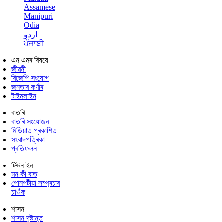
Assamese
Manipuri
Odia
اردو
ਪੰਜਾਬੀ
এন এমৰ বিষয়ে
জীৱনী
বিজেপি সংযোগ
জনতাৰ কৰ্ণাৰ
টাইমলাইন
বাতৰি
বাতৰি সংযোজন
মিডিয়াত প্ৰকাশিত
সংবাদপত্ৰিকা
প্ৰতিফলন
টিউন ইন
মন কী বাত
পোনপটীয়া সম্প্ৰচাৰ
চাওঁক
শাসন
শাসন দৃষ্টান্ত