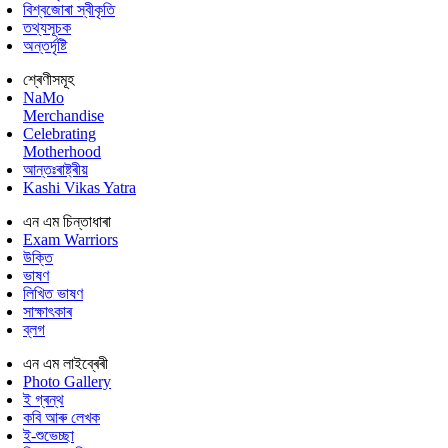
বিশ্বজোৰা স্বীকৃতি
তথ্যসূচক
অন্তৰ্দৃষ্টি
শ্ৰেণীসমূহ
NaMo
Merchandise
Celebrating
Motherhood
আন্তঃৰাষ্ট্ৰীয়
Kashi Vikas Yatra
এন এম চিন্তাধাৰা
Exam Warriors
উক্তি
ভাষণ
লিখিত ভাষণ
সাক্ষাৎকাৰ
ব্লগ
এন এম লাইব্ৰেৰী
Photo Gallery
ই গ্ৰন্থ
কবি আৰু লেখক
ই-শুভেচ্ছা