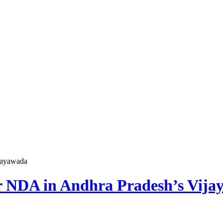
jayawada
r NDA in Andhra Pradesh’s Vij