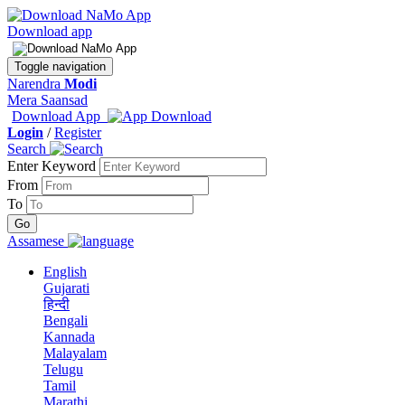
Download app
Toggle navigation
Narendra
Modi
Mera Saansad
Download App
Login
/
Register
Search
Enter Keyword
From
To
Assamese
English
Gujarati
हिन्दी
Bengali
Kannada
Malayalam
Telugu
Tamil
Marathi