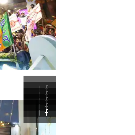
|
|
|
|
|