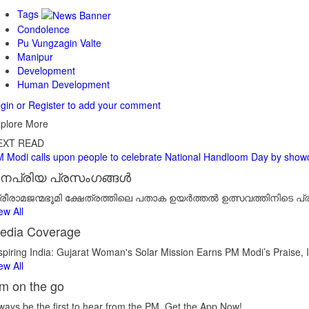
Tags
Condolence
Pu Vungzagin Valte
Manipur
Development
Human Development
gin or Register to add your comment
plore More
EXT READ
 Modi calls upon people to celebrate National Handloom Day by showc
നപ്രിയ പ്രസംഗങ്ങൾ
്രീരാമജന്മഭൂമി ക്ഷേത്രത്തിലെ പതാക ഉയർത്തൽ ഉത്സവത്തിനിടെ പ്
ew All
edia Coverage
spiring India: Gujarat Woman's Solar Mission Earns PM Modi’s Praise, 
ew All
m on the go
ways be the first to hear from the PM. Get the App Now!