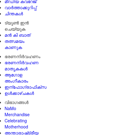
മീഡിയ കവറേജ്
വാർത്താക്കുറിപ്പ്
ചിന്തകൾ
ട്യൂൺ ഇൻ
ചെയ്യുക
മൻ കി ബാത്
തത്സമയം
കാണുക
ഭരണനിര്‍വഹണം
ഭരണനിര്‍വഹണ
മാതൃകകൾ
ആഗോള
അംഗീകാരം
ഇന്ഫോഗ്രാഫിക്സ
ഉള്‍ക്കാഴ്‌ചകൾ
വിഭാഗങ്ങൾ
NaMo
Merchandise
Celebrating
Motherhood
അന്താരാഷ്‌ട്രീയ