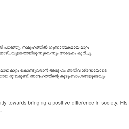
രി പറഞ്ഞു. സമൂഹത്തിൽ ​ഗുണാത്മകമായ മാറ്റം
ചയുള്ളതായിരുന്നുവെന്നും അദ്ദേഹം കുറിച്ചു.
കമായ മാറ്റം കൊണ്ടുവരാൻ അദ്ദേഹം അതീവ ശ്രദ്ധയോടെ
യ ദുഃഖമുണ്ട്. അദ്ദേഹത്തിന്റെ കുടുംബാംഗങ്ങളുടെയും
y towards bringing a positive difference in society. His
…