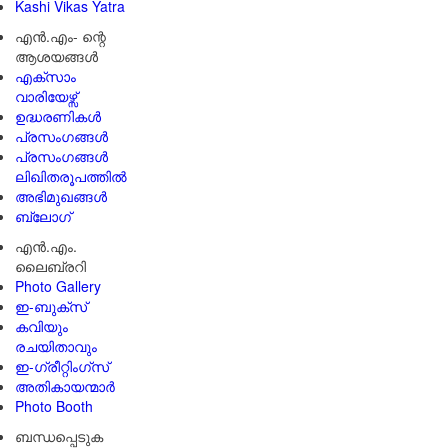
Kashi Vikas Yatra
എൻ.എം- ന്റെ
ആശയങ്ങൾ
എക്സാം
വാരിയേഴ്സ്
ഉദ്ധരണികള്‍
പ്രസംഗങ്ങള്‍
പ്രസംഗങ്ങൾ
ലിഖിതരൂപത്തിൽ
അഭിമുഖങ്ങൾ
ബ്ലോഗ്
എൻ.എം.
ലൈബ്രറി
Photo Gallery
ഇ-ബുക്‌സ്
കവിയും
രചയിതാവും
ഇ-ഗ്രീറ്റിംഗ്‌സ്
അതികായന്മാർ
Photo Booth
ബന്ധപ്പെടുക