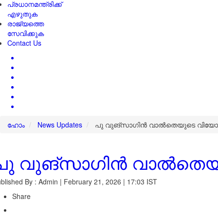
പ്രധാനമന്ത്രിക്ക്
എഴുതുക
രാജ്യത്തെ
സേവിക്കുക
Contact Us
ഹോം
News Updates
പു വുങ്‌സാഗിൻ വാൽതെയുടെ വിയോഗ
പു വുങ്‌സാഗിൻ വാൽതെയു
blished By : Admin | February 21, 2026 | 17:03 IST
Share