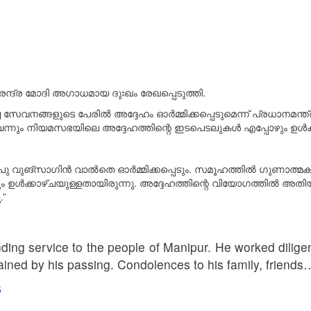
്ദ്ര മോദി അഗാധമായ ദുഃഖം രേഖപ്പെടുത്തി.
േവനങ്ങളുടെ പേരിൽ അദ്ദേഹം ഓർമ്മിക്കപ്പെടുമെന്ന് പ്രധാനമന്ത്
നും നിയമസഭയിലെ അദ്ദേഹത്തിന്റെ ഇടപെടലുകൾ എപ്പോഴും ഉൾക്കാഴ്
പു വുങ്‌സാഗിൻ വാൽതെ ഓർമ്മിക്കപ്പെടും. സമൂഹത്തിൽ ഗുണാത്മ
 ഉൾക്കാഴ്ചയുള്ളതായിരുന്നു. അദ്ദേഹത്തിന്റെ വിയോഗത്തിൽ അതിയാ
.”
ng service to the people of Manipur. He worked diligentl
Pained by his passing. Condolences to his family, friends
6