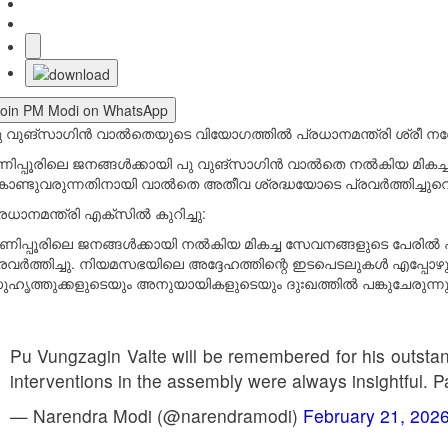
Join PM Modi on WhatsApp
ു വുങ്‌സാഗിൻ വാൽതെയുടെ വിയോഗത്തിൽ പ്രധാനമന്ത്രി ശ്രീ നരേന
ണിപ്പൂരിലെ ജനങ്ങൾക്കായി പു വുങ്‌സാഗിൻ വാൽതെ നൽകിയ മികച്ച സ
ൊണ്ടുവരുന്നതിനായി വാൽതെ അതീവ ശ്രദ്ധയോടെ പ്രവർത്തിച്ചുവെന്
രധാനമന്ത്രി എക്‌സിൽ കുറിച്ചു:
മണിപ്പൂരിലെ ജനങ്ങൾക്കായി നൽകിയ മികച്ച സേവനങ്ങളുടെ പേരിൽ 
്രവർത്തിച്ചു. നിയമസഭയിലെ അദ്ദേഹത്തിന്റെ ഇടപെടലുകൾ എപ്പോഴും
ുഹൃത്തുക്കളുടെയും അനുയായികളുടെയും ദുഃഖത്തിൽ പങ്കുചേരുന്നു
Pu Vungzagin Valte will be remembered for his outstandi
interventions in the assembly were always insightful. 
— Narendra Modi (@narendramodi)
February 21, 202