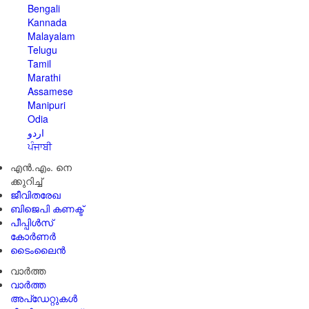
Bengali
Kannada
Malayalam
Telugu
Tamil
Marathi
Assamese
Manipuri
Odia
اردو
ਪੰਜਾਬੀ
എൻ.എം. നെ
ക്കുറിച്ച്
ജീവിതരേഖ
ബിജെപി കണക്ട്
പീപ്പിൾസ്
കോർണർ
ടൈംലൈൻ
വാർത്ത
വാർത്ത
അപ്ഡേറ്റുകൾ