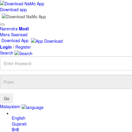
Download app
Toggle
Narendra
Modi
navigation
Mera Saansad
Download App
Login
/
Register
Search
Enter
Keyword
From
Malayalam
English
Gujarati
हिन्दी