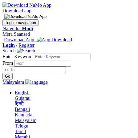
Download app
Toggle navigation
Narendra
Modi
Mera Saansad
Download App
Login
/
Register
Search
Enter Keyword
From
To
Malayalam
English
Gujarati
हिन्दी
Bengali
Kannada
Malayalam
Telugu
Tamil
Marathi