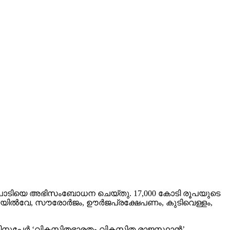
പരിപാടിയെ അഭിസംബോധന ചെയ്തു. 17,000 കോടി രൂപയുടെ
ില്‍വേ, സൗരോര്‍ജം, ഊര്‍ജപ്രക്ഷേപണം, കുടിവെള്ളം,
കിനുപേർ ‘വികസിതഭാരതം വികസിത രാജസ്ഥാൻ’