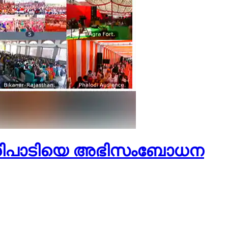
പരിപാടിയെ അഭിസംബോധന