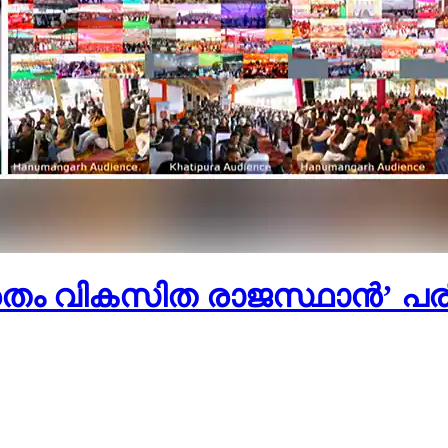
ഭാരതം വികസിത രാജസ്ഥാൻ’ 