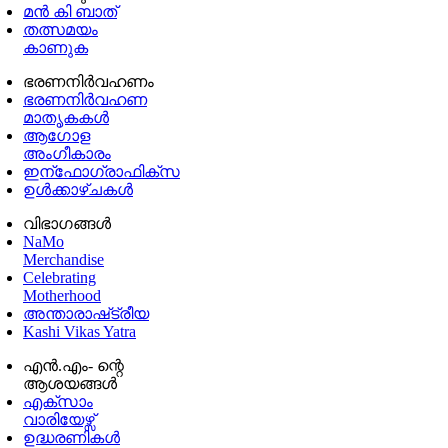
മൻ കി ബാത്
തത്സമയം
കാണുക
ഭരണനിര്‍വഹണം
ഭരണനിര്‍വഹണ
മാതൃകകൾ
ആഗോള
അംഗീകാരം
ഇന്ഫോഗ്രാഫിക്സ
ഉള്‍ക്കാഴ്‌ചകൾ
വിഭാഗങ്ങൾ
NaMo
Merchandise
Celebrating
Motherhood
അന്താരാഷ്‌ട്രീയ
Kashi Vikas Yatra
എൻ.എം- ന്റെ
ആശയങ്ങൾ
എക്സാം
വാരിയേഴ്സ്
ഉദ്ധരണികള്‍