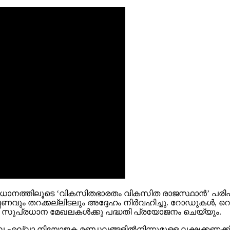
്യസംവിധാനത്തിലൂടെ ‘വികസിതഭാരതം വികസിത രാജസ്ഥാൻ’ 
വും തറക്കല്ലിടലും അദ്ദേഹം നിർവഹിച്ചു. റോഡുകള്‍, റെയ
ി സുപ്രധാന മേഖലകള്‍ക്കു പദ്ധതി പ്രയോജനം ചെയ്യും.
ല്ലാ നിയോജക മണ്ഡലങ്ങളിൽനിന്നുമുള്ള ലക്ഷക്കണക്