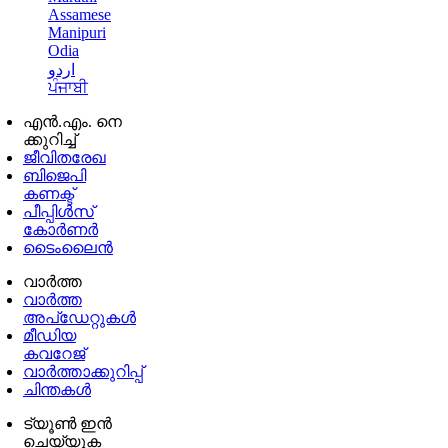
Assamese
Manipuri
Odia
اردو
ਪੰਜਾਬੀ
എൻ.എം. നെ
ക്കുറിച്ച്
ജീവിതരേഖ
ബിജെപി
കണക്ട്
പീപ്പിൾസ്
കോർണർ
ടൈംലൈൻ
വാർത്ത
വാർത്ത
അപ്ഡേറ്റുകൾ
മീഡിയ
കവറേജ്
വാർത്താക്കുറിപ്പ്
ചിന്തകൾ
ട്യൂൺ ഇൻ
ചെയ്യുക