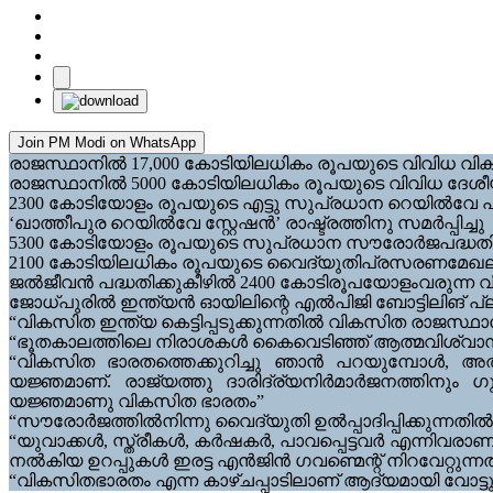
Join PM Modi on WhatsApp
രാജസ്ഥാനിൽ 17,000 കോടിയിലധികം രൂപയുടെ വിവിധ വികസ
രാജസ്ഥാനിൽ 5000 കോടിയിലധികം രൂപയുടെ വിവിധ ദേ
2300 കോടിയോളം രൂപയുടെ എട്ടു സുപ്രധാന റെയിൽവേ പദ
‘ഖാത്തീപുര റെയിൽവേ സ്റ്റേഷൻ’ രാഷ്ട്രത്തിനു സമർപ്പിച്ചു
5300 കോടിയോളം രൂപയുടെ സുപ്രധാന സൗരോർജപദ്ധതികൾക
2100 കോടിയിലധികം രൂപയുടെ വൈദ്യുതിപ്രസരണമേഖലാ പദ
ജൽജീവൻ പദ്ധതിക്കുകീഴിൽ 2400 കോടിരൂപയോളംവരുന്ന വിവ
ജോധ്പുരിൽ ഇന്ത്യൻ ഓയിലിന്റെ എൽപിജി ബോട്ടിലിങ് പ്ലാന്റ
“വികസിത ഇന്ത്യ കെട്ടിപ്പടുക്കുന്നതിൽ വികസിത രാജസ്ഥാ
“ഭൂതകാലത്തിലെ നിരാശകൾ കൈവെടിഞ്ഞ് ആത്മവിശ്വാസത്
“വികസിത ഭാരതത്തെക്കുറിച്ചു ഞാൻ പറയുമ്പോൾ, അതു 
യജ്ഞമാണ്. രാജ്യത്തു ദാരിദ്ര്യനിർമാർജനത്തിനും ഗു
യജ്ഞമാണു വികസിത ഭാരതം”
“സൗരോർജത്തിൽനിന്നു വൈദ്യുതി ഉൽപ്പാദിപ്പിക്കുന്നതിൽ
“യുവാക്കൾ, സ്ത്രീകൾ, കർഷകർ, പാവപ്പെട്ടവർ എന്നിവരാ
നൽകിയ ഉറപ്പുകൾ ഇരട്ട എൻജിൻ ഗവണ്മെന്റ് നിറവേറ്റുന്ന
“വികസിതഭാരതം എന്ന കാഴ്ചപ്പാടിലാണ് ആദ്യമായി വോട്ട