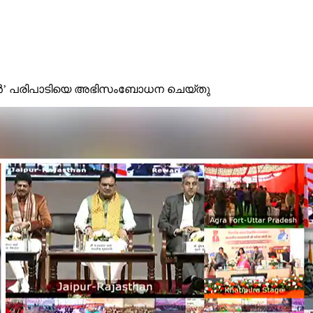
ാൻ’ പരിപാടിയെ അഭിസംബോധന ചെയ്തു