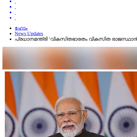
ഹോം
News Updates
പ്രധാനമന്ത്രി ‘വികസിതഭാരതം വികസിത രാജസ്ഥ