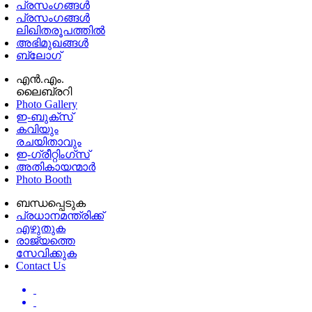
പ്രസംഗങ്ങള്‍
പ്രസംഗങ്ങൾ
ലിഖിതരൂപത്തിൽ
അഭിമുഖങ്ങൾ
ബ്ലോഗ്
എൻ.എം.
ലൈബ്രറി
Photo Gallery
ഇ-ബുക്‌സ്
കവിയും
രചയിതാവും
ഇ-ഗ്രീറ്റിംഗ്‌സ്
അതികായന്മാർ
Photo Booth
ബന്ധപ്പെടുക
പ്രധാനമന്ത്രിക്ക്
എഴുതുക
രാജ്യത്തെ
സേവിക്കുക
Contact Us