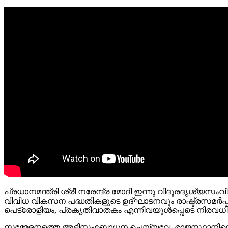
പ്രധാനമന്ത്രി ശ്രീ നരേന്ദ്ര മോദി ഇന്നു വിദൂരദൃശ
വിവിധ വികസന പദ്ധതികളുടെ ഉദ്ഘാടനവും രാഷ്ട്രസമർപ്പണ
പെട്രോളിയം, പ്രകൃതിവാതകം എന്നിവയുള്‍പ്പെടെ നിരവധ
സമ്മേളനത്തെ അഭിസംബോധന ചെയ്യവേ, രാജസ്ഥാനിലെ എ