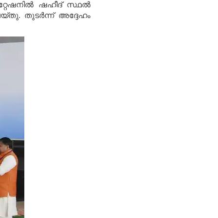
റേഷനില്‍ ഷഹീദ് സ്ഥല്‍
്തു. തുടര്‍ന്ന് അദ്ദേഹം