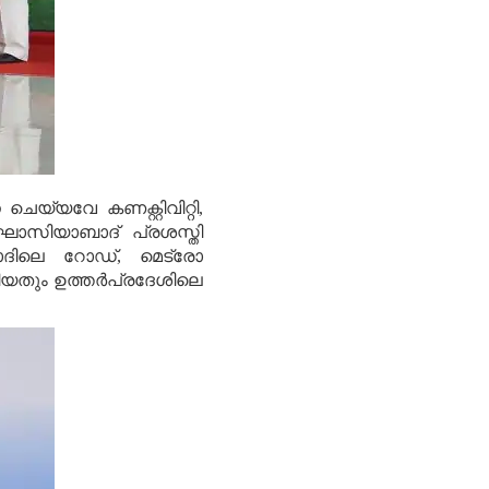
െയ്യവേ കണക്റ്റിവിറ്റി,
കു ഘാസിയാബാദ് പ്രശസ്തി
ബാദിലെ റോഡ്, മെട്രോ
നേടിയതും ഉത്തര്‍പ്രദേശിലെ