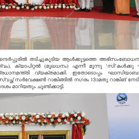
ര്‍പ്പൂരില്‍ തടിച്ചുകൂടിയ ആള്‍ക്കൂട്ടത്തെ അഭിസംബോധന ച
വം), ക്യാപിറ്റല്‍ (മൂലധനം) എന്നീ മൂന്നു ‘സി’കള്‍ക്
 പ്രധാനമന്ത്രി വ്യക്തമാക്കി. ഇതോടൊപ്പം ഘാസിയാ
തും സ്വച്ഛ് സര്‍വേക്ഷണ്‍ റാങ്കിങ്ങില്‍ നഗരം 13ാമതു റാങ്കിങ് 
 മാറിയതും ചൂണ്ടിക്കാട്ടി.