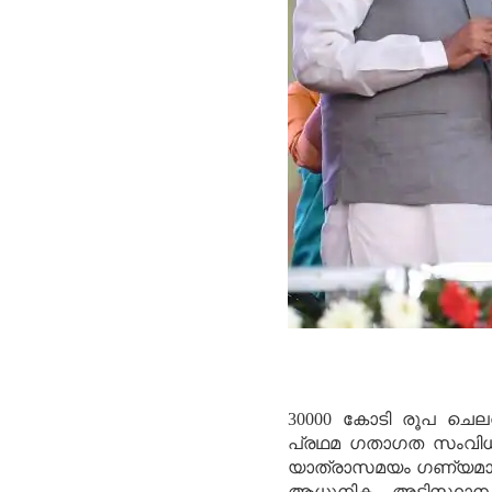
30000 കോടി രൂപ ചെലവിട്
പ്രഥമ ഗതാഗത സംവിധാനമ
യാത്രാസമയം ഗണ്യമായി 
ആധുനിക അടിസ്ഥാന സ