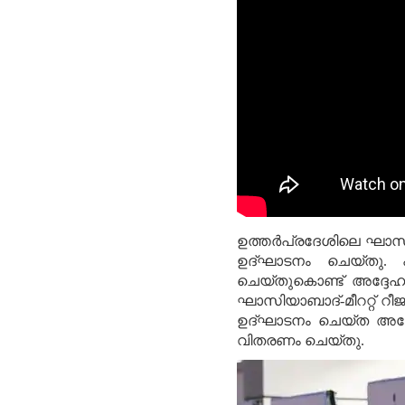
ഉത്തര്‍പ്രദേശിലെ ഘാസിയ
ഉദ്ഘാടനം ചെയ്തു. ഹ
ചെയ്തുകൊണ്ട് അദ്ദേഹം 
ഘാസിയാബാദ്-മീററ്റ് റീജനല
ഉദ്ഘാടനം ചെയ്ത അദ്ദേ
വിതരണം ചെയ്തു.