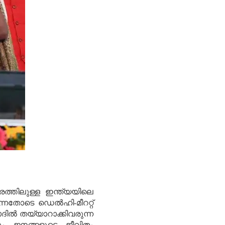
്തരത്തിലുള്ള ഇന്ത്യയിലെ
നതോടെ ഡെല്‍ഹി-മീററ്റ്
ല്‍ തയ്യാറാക്കിവരുന്ന
ം ജനങ്ങളുടെ ജീവിതം