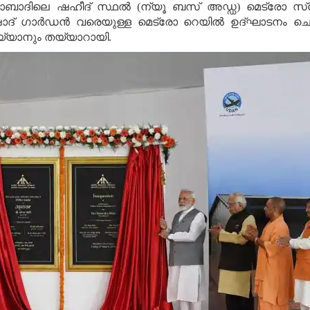
ബാദിലെ ഷഹീദ് സ്ഥല്‍ (ന്യൂ ബസ് അഡ്ഡ) മെട്രോ സ്‌റ്
്‍ഷാദ് ഗാര്‍ഡന്‍ വരെയുള്ള മെട്രോ റെയില്‍ ഉദ്ഘാടനം ചെയ
െയ്യാനും തയ്യാറായി.