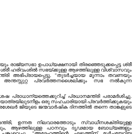
 രാജ്യസഭാ ഉപാധ്യക്ഷനായി തിരഞ്ഞെടുക്കപ്പെട്ട ശ്രീ
ശ്രീ ഹരിവംശിൽ സഭയ്ക്കുള്ള ആഴത്തിലുള്ള വിശ്വാസവും
്രി അഭിപ്രായപ്പെട്ടു. "തുടർച്ചയായ മൂന്നാം തവണയും
ും, അന്തസ്സുറ്റ പ്രവർത്തനശൈലിക്കും സഭ നൽകുന്ന
രാധാന്യത്തെക്കുറിച്ച് പ്രധാനമന്ത്രി പരാമർശിച്ചു.
്രീയ യാത്രയിലുടനീളം ഒരു സഹചാരിയായി പ്രവർത്തിക്കുകയും
 "ചന്ദ്രശേഖർ ജിയുടെ ജന്മവാർഷിക ദിനത്തിൽ തന്നെ താങ്കളുടെ
്ത്രി, ഉന്നത നിലവാരത്തോടും സ്വാധീനശക്തിയുള്ള
പോലും, ആഴത്തിലുള്ള പഠനവും ദൃഢമായ ബോധ്യങ്ങളും
പങ്കുവെച്ചു. "അദ്ദേഹത്തിന്റെ എഴുത്തിന് മൂർച്ചയേറിയ