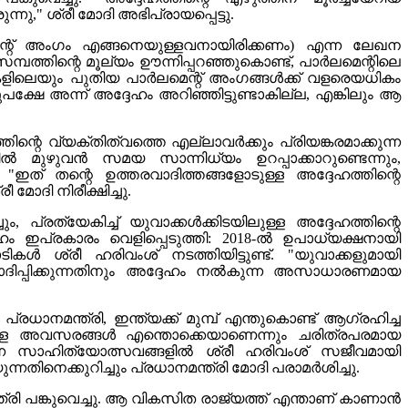
ു," ശ്രീ മോദി അഭിപ്രായപ്പെട്ടു.
്റ് അംഗം എങ്ങനെയുള്ളവനായിരിക്കണം) എന്ന ലേഖന
ത്തിന്റെ മൂല്യം ഊന്നിപ്പറഞ്ഞുകൊണ്ട്, പാർലമെന്റിലെ
രുസഭകളിലെയും പുതിയ പാർലമെന്റ് അംഗങ്ങൾക്ക് വളരെയധികം
പക്ഷേ അന്ന് അദ്ദേഹം അറിഞ്ഞിട്ടുണ്ടാകില്ല, എങ്കിലും ആ
ന്റെ വ്യക്തിത്വത്തെ എല്ലാവർക്കും പ്രിയങ്കരമാക്കുന്ന
 മുഴുവൻ സമയ സാന്നിധ്യം ഉറപ്പാക്കാറുണ്ടെന്നും,
"ഇത് തന്റെ ഉത്തരവാദിത്തങ്ങളോടുള്ള അദ്ദേഹത്തിന്റെ
ോദി നിരീക്ഷിച്ചു.
 പ്രത്യേകിച്ച് യുവാക്കൾക്കിടയിലുള്ള അദ്ദേഹത്തിന്റെ
ദേഹം ഇപ്രകാരം വെളിപ്പെടുത്തി: 2018-ൽ ഉപാധ്യക്ഷനായി
 ശ്രീ ഹരിവംശ് നടത്തിയിട്ടുണ്ട്. "യുവാക്കളുമായി
ോദിപ്പിക്കുന്നതിനും അദ്ദേഹം നൽകുന്ന അസാധാരണമായ
ധാനമന്ത്രി, ഇന്ത്യക്ക് മുമ്പ് എന്തുകൊണ്ട് ആഗ്രഹിച്ച
ിലുള്ള അവസരങ്ങൾ എന്തൊക്കെയാണെന്നും ചരിത്രപരമായ
്കുന്ന സാഹിത്യോത്സവങ്ങളിൽ ശ്രീ ഹരിവംശ് സജീവമായി
്നതിനെക്കുറിച്ചും പ്രധാനമന്ത്രി മോദി പരാമർശിച്ചു.
രി പങ്കുവെച്ചു. ആ വികസിത രാജ്യത്ത് എന്താണ് കാണാൻ