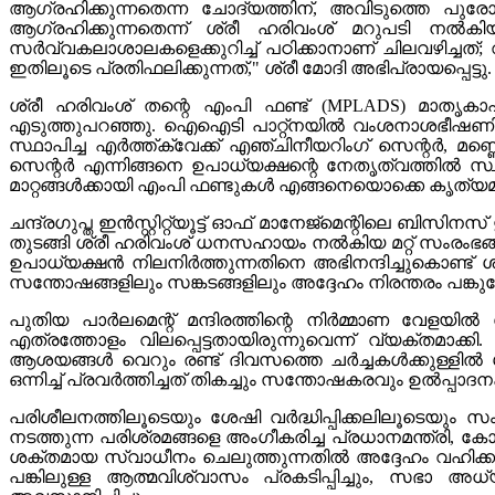
ആഗ്രഹിക്കുന്നതെന്ന ചോദ്യത്തിന്, അവിടുത്തെ പു
ആഗ്രഹിക്കുന്നതെന്ന് ശ്രീ ഹരിവംശ് മറുപടി നൽ
സർവ്വകലാശാലകളെക്കുറിച്ച് പഠിക്കാനാണ് ചിലവഴിച്ചത
ഇതിലൂടെ പ്രതിഫലിക്കുന്നത്," ശ്രീ മോദി അഭിപ്രായപ്പെട്ടു.
ശ്രീ ഹരിവംശ് തന്റെ എംപി ഫണ്ട് (MPLADS) മാതൃകാപരമ
എടുത്തുപറഞ്ഞു. ഐഐടി പാറ്റ്‌നയിൽ വംശനാശഭീഷണി നേ
സ്ഥാപിച്ച എർത്ത്ക്വേക്ക് എഞ്ചിനീയറിംഗ് സെന്റർ, മണ്ണൊലി
സെന്റർ എന്നിങ്ങനെ ഉപാധ്യക്ഷന്റെ നേതൃത്വത്തിൽ സ്ഥാ
മാറ്റങ്ങൾക്കായി എംപി ഫണ്ടുകൾ എങ്ങനെയൊക്കെ കൃത്യമായ
ചന്ദ്രഗുപ്ത ഇൻസ്റ്റിറ്റ്യൂട്ട് ഓഫ് മാനേജ്‌മെന്
തുടങ്ങി ശ്രീ ഹരിവംശ് ധനസഹായം നൽകിയ മറ്റ് സംരംഭങ്ങളെ
ഉപാധ്യക്ഷൻ നിലനിർത്തുന്നതിനെ അഭിനന്ദിച്ചുകൊണ്ട് ശ്
സന്തോഷങ്ങളിലും സങ്കടങ്ങളിലും അദ്ദേഹം നിരന്തരം പങ്കുച
പുതിയ പാർലമെന്റ് മന്ദിരത്തിന്റെ നിർമ്മാണ വേളയി
എത്രത്തോളം വിലപ്പെട്ടതായിരുന്നുവെന്ന് വ്യക്തമാക
ആശയങ്ങൾ വെറും രണ്ട് ദിവസത്തെ ചർച്ചകൾക്കുള്ളിൽ ശ്ര
ഒന്നിച്ച് പ്രവർത്തിച്ചത് തികച്ചും സന്തോഷകരവും ഉൽപ്പാദ
പരിശീലനത്തിലൂടെയും ശേഷി വർദ്ധിപ്പിക്കലിലൂടെയ
നടത്തുന്ന പരിശ്രമങ്ങളെ അംഗീകരിച്ച പ്രധാനമന്ത്
ശക്തമായ സ്വാധീനം ചെലുത്തുന്നതിൽ അദ്ദേഹം വഹിക്കുന്
പങ്കിലുള്ള ആത്മവിശ്വാസം പ്രകടിപ്പിച്ചും, സഭാ അധ്യക