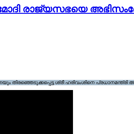
ന്ദ്ര മോദി രാജ്യസഭയെ അഭി
തിരഞ്ഞെടുക്കപ്പെട്ട ശ്രീ ഹരിവംശിനെ പ്രധാനമന്ത്രി അഭി