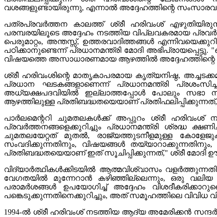
വശങ്ങളുണ്ടായിരുന്നു, എന്നാൽ അദ്ദേഹത്തിന്റെ സംസാരവും 
പത്രപ്രവർത്തന കാലത്ത് ശ്രീ ഹരിവംശ് എഴുതിയി
പരമ്പരയിലൂടെ അദ്ദേഹം നടത്തിയ വിപ്ലവകരമായ പ്രവർത്
പെരുമാറ്റം, അന്തസ്സ്, ഉത്തരവാദിത്തങ്ങൾ എന്നിവയെക്ക
പഠിക്കാനുണ്ടെന്ന് പ്രധാനമന്ത്രി മോദി അഭിപ്രായപ്പെട്
വിഷയത്തെ അസാധാരണമായ ആഴത്തിൽ അദ്ദേഹത്തിന്റെ രചനകൾ
ശ്രീ ഹരിവംശിന്റെ മാതൃകാപരമായ കൃത്യനിഷ്ഠ, അച്ചടക്കമ
പ്രധാന ഘടകങ്ങളാണെന്ന് പ്രധാനമന്ത്രി പ്രശംസിച
അധ്യക്ഷപദവിയിൽ ഇല്ലാത്തപ്പോൾ പോലും സഭാ നടപടികളി
ആഴത്തിലുള്ള പ്രതിബദ്ധതയെയാണ് പ്രതിഫലിപ്പിക്കുന്നത്,
പാർലമെന്ററി ചുമതലകൾക്ക് അപ്പുറം ശ്രീ ഹരിവംശ് നടത്
പ്രവർത്തനങ്ങളെക്കുറിച്ചും പ്രധാനമന്ത്രി ശ്രദ്ധ ക്
ചുമതലയേറ്റത് മുതൽ, രാജ്യത്തുടനീളമുള്ള കോളേജുക
സംവദിക്കുന്നതിനും, വിഷയങ്ങൾ തയ്യാറാക്കുന്നതിന
പ്രതിബദ്ധതയെയാണ് ഇത് സൂചിപ്പിക്കുന്നത്," ശ്രീ മോദി ഊന
വിദ്യാർത്ഥികൾക്കിടയിൽ ആത്മവിശ്വാസം വളർത്തുന്നതിൽ ഉ
വേഗതയിൽ മുന്നേറാൻ കഴിഞ്ഞില്ലെന്നും, ഒരു വലിയ 
പരാമർശങ്ങൾ ഉപയോഗിച്ച് അദ്ദേഹം വിശദീകരിക്കാറുണ്
പങ്കെടുക്കുന്നതിനെക്കുറിച്ചും, അത് സമൂഹത്തിലെ വിവിധ വ
1994-ൽ ശ്രീ ഹരിവംശ് നടത്തിയ ആദ്യ അമേരിക്കൻ സന്ദ