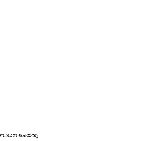
സംബോധന ചെയ്തു