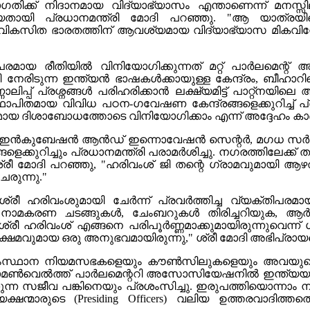
രോഗതിക്ക് നിദാനമായ വിദ്യാഭ്യാസം എന്താണെന്ന് മന
കിയതായി പ്രധാനമന്ത്രി മോദി പറഞ്ഞു. "ആ യാത്രയ
്; വികസിത ഭാരതത്തിന് ആവശ്യമായ വിദ്യാഭ്യാസ മികവിന
ായ രീതിയിൽ വിനിയോഗിക്കുന്നത് മറ്റ് പാർലമെന്റ് അംഗങ
രിടുന്ന ഇന്ത്യൻ ഭാഷകൾക്കായുള്ള കേന്ദ്രം, ബീഹാറി
പ്പ് പ്രശ്നങ്ങൾ പരിഹരിക്കാൻ ലക്ഷ്യമിട്ട് പാറ്റ്‌നയിലെ 
പിതമായ വിവിധ പഠന-ഗവേഷണ കേന്ദ്രങ്ങളെക്കുറിച്ച് പ്ര
 ദിശാബോധത്തോടെ വിനിയോഗിക്കാം എന്ന് അദ്ദേഹം കാണിച്ചു
റിലെ ബിസിനസ് ഇൻകുബേഷൻ ആൻഡ് ഇന്നൊവേഷൻ സെന്റർ, മഗധ
ക്കുറിച്ചും പ്രധാനമന്ത്രി പരാമർശിച്ചു. നഗരത്തിലേക്ക് 
രീ മോദി പറഞ്ഞു, "ഹരിവംശ് ജി തന്റെ ഗ്രാമവുമായി ആഴത്തി
േരുന്നു."
ൽ ശ്രീ ഹരിവംശുമായി ചേർന്ന് പ്രവർത്തിച്ച വ്യക്തി
്കി. നാമകരണ ചടങ്ങുകൾ, ചേംബറുകൾ തിരിച്ചറിയുക, ആർട്
ീ ഹരിവംശ് എങ്ങനെ പരിപൂർണ്ണമാക്കുമായിരുന്നുവെന്ന് ശ
നക്ഷമവുമായ ഒരു അനുഭവമായിരുന്നു," ശ്രീ മോദി അഭിപ്രായപ്പെ
ും സംസ്ഥാന നിയമസഭകളെയും കൗൺസിലുകളെയും അവയുടെ 
രി, കോമൺവെൽത്ത് പാർലമെന്ററി അസോസിയേഷനിൽ ഇന്ത്യ
ന സജീവ പങ്കിനെയും പ്രശംസിച്ചു. ഇരുപത്തിയൊന്നാം നൂറ്
്ഷന്മാരുടെ (Presiding Officers) വലിയ ഉത്തരവാദിത്തത്