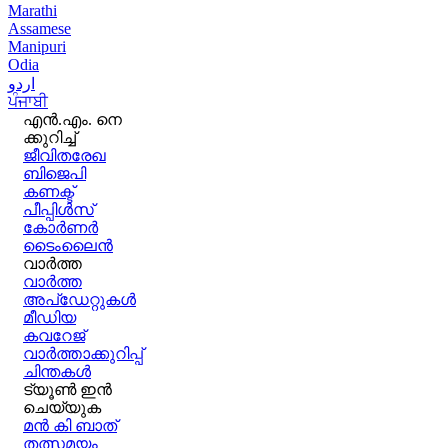
Marathi
Assamese
Manipuri
Odia
اردو
ਪੰਜਾਬੀ
എൻ.എം. നെ
ക്കുറിച്ച്
ജീവിതരേഖ
ബിജെപി
കണക്ട്
പീപ്പിൾസ്
കോർണർ
ടൈംലൈൻ
വാർത്ത
വാർത്ത
അപ്ഡേറ്റുകൾ
മീഡിയ
കവറേജ്
വാർത്താക്കുറിപ്പ്
ചിന്തകൾ
ട്യൂൺ ഇൻ
ചെയ്യുക
മൻ കി ബാത്
തത്സമയം