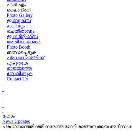
എൻ.എം.
ലൈബ്രറി
Photo Gallery
ഇ-ബുക്‌സ്
കവിയും
രചയിതാവും
ഇ-ഗ്രീറ്റിംഗ്‌സ്
അതികായന്മാർ
Photo Booth
ബന്ധപ്പെടുക
പ്രധാനമന്ത്രിക്ക്
എഴുതുക
രാജ്യത്തെ
സേവിക്കുക
Contact Us
ഹോം
News Updates
പ്രധാനമന്ത്രി ശ്രീ നരേന്ദ്ര മോദി രാജ്യസഭയെ അഭി