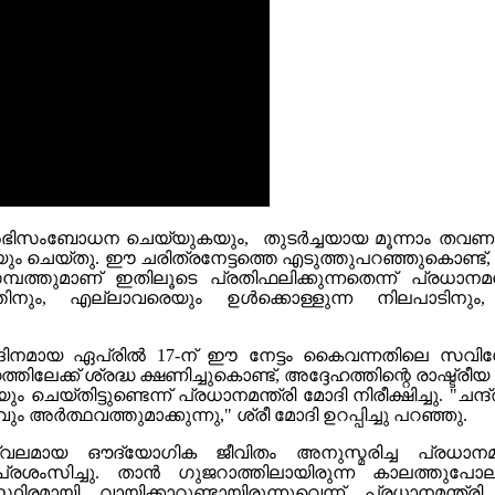
െ അഭിസംബോധന ചെയ്യുകയും, തുടർച്ചയായ മൂന്നാം തവണയും
 ചെയ്തു. ഈ ചരിത്രനേട്ടത്തെ എടുത്തുപറഞ്ഞുകൊണ്ട്, 
തുമാണ് ഇതിലൂടെ പ്രതിഫലിക്കുന്നതെന്ന് പ്രധാനമന്ത
്പത്തിനും, എല്ലാവരെയും ഉൾക്കൊള്ളുന്ന നിലപാടിന
ദിനമായ ഏപ്രിൽ 17-ന് ഈ നേട്ടം കൈവന്നതിലെ സവിശേഷ പ്
തിലേക്ക് ശ്രദ്ധ ക്ഷണിച്ചുകൊണ്ട്, അദ്ദേഹത്തിന്റെ രാഷ്ട
യും ചെയ്തിട്ടുണ്ടെന്ന് പ്രധാനമന്ത്രി മോദി നിരീക്ഷിച്ചു.
ർത്ഥവത്തുമാക്കുന്നു," ശ്രീ മോദി ഉറപ്പിച്ചു പറഞ്ഞു.
്വലമായ ഔദ്യോഗിക ജീവിതം അനുസ്മരിച്ച പ്രധാനമന
െ പ്രശംസിച്ചു. താൻ ഗുജറാത്തിലായിരുന്ന കാലത്തു
ിരമായി വായിക്കാറുണ്ടായിരുന്നുവെന്ന് പ്രധാനമന്ത്രി 