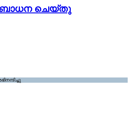
സംബോധന ചെയ്തു
നന്ദിച്ചു