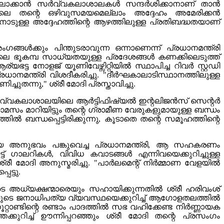
സ്സിലാക്കാൻ സർവ്വകലാശാലകൾ സന്ദർശിക്കാനാണ് താൻ
ിലെ തന്റെ ഒഴിവുസമയമെല്ലാം അദ്ദേഹം അമേരിക്കൻ
ോടുള്ള അദ്ദേഹത്തിന്റെ ആഴത്തിലുള്ള പ്രതിബദ്ധതയാണ്
്ങൾക്കും പിന്തുടരാവുന്ന ഒന്നാണെന്ന് പ്രധാനമന്ത്രി
ലെ ഭൂകമ്പ സാധ്യതയുള്ള പ്രദേശങ്ങൾ കണക്കിലെടുത്ത്
ആര്യഭട്ട നോളജ് യൂണിവേഴ്സിറ്റിയിൽ സ്ഥാപിച്ച റിവർ സ്റ്റഡി
ധാനമന്ത്രി വിശദീകരിച്ചു. "ദീർഘകാലാടിസ്ഥാനത്തിലുള്ള
തന്നു," ശ്രീ മോദി പ്രസ്താവിച്ചു.
 സർവ്വകലാശാലയിലെ ആർട്ടിഫിഷ്യൽ ഇന്റലിജൻസ് സെന്റർ
താമസം മാറിയിട്ടും തന്റെ ഗ്രാമീണ വേരുകളുമായുള്ള ബന്ധം
ൽ ബന്ധപ്പെട്ടിരിക്കുന്നു, കൂടാതെ തന്റെ സമൂഹത്തിന്റെ
പരമായ അനുഭവം പങ്കുവെച്ച പ്രധാനമന്ത്രി, ആ സഹകരണം
ട് ഗാലറികൾ, വിവിധ കവാടങ്ങൾ എന്നിവയെക്കുറിച്ചുള്ള
്രീ മോദി അനുസ്മരിച്ചു. "പാർലമെന്റ് നിർമ്മാണ വേളയിൽ
ട്ടു.
അധ്യക്ഷന്മാരെയും സഹായിക്കുന്നതിൽ ശ്രീ ഹരിവംശ്
യുടെ ജനാധിപത്യ വ്യവസ്ഥയെക്കുറിച്ച് ആഗോളതലത്തിൽ
റാണ്ടിന്റെ രണ്ടാം പാദത്തിൽ സഭ വഹിക്കേണ്ട നിർണ്ണായക
തെക്കുറിച്ച് ഊന്നിപ്പറഞ്ഞും ശ്രീ മോദി തന്റെ പ്രസംഗം