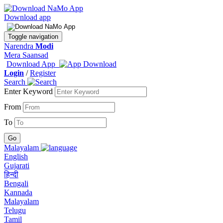
Download app
Toggle navigation
Narendra
Modi
Mera Saansad
Download App
Login
/
Register
Search
Enter Keyword
From
To
Malayalam
English
Gujarati
हिन्दी
Bengali
Kannada
Malayalam
Telugu
Tamil