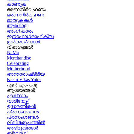
കാണുക
ഭരണനിര്‍വഹണം
ഭരണനിര്‍വഹണ
മാതൃകകൾ
ആഗോള
അംഗീകാരം
ഇന്ഫോഗ്രാഫിക്സ
ഉള്‍ക്കാഴ്‌ചകൾ
വിഭാഗങ്ങൾ
NaMo
Merchandise
Celebrating
Motherhood
അന്താരാഷ്‌ട്രീയ
Kashi Vikas Yatra
എൻ.എം- ന്റെ
ആശയങ്ങൾ
എക്സാം
വാരിയേഴ്സ്
ഉദ്ധരണികള്‍
പ്രസംഗങ്ങള്‍
പ്രസംഗങ്ങൾ
ലിഖിതരൂപത്തിൽ
അഭിമുഖങ്ങൾ
ബ്ലോഗ്