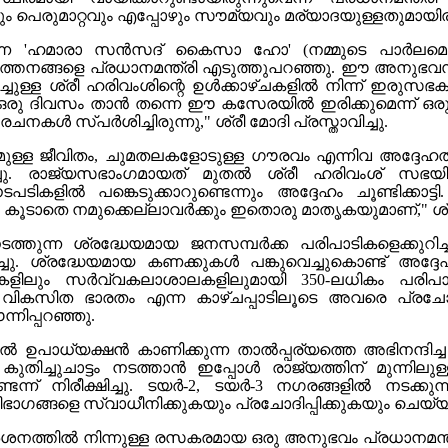
പെരുമാറ്റവും എപ്പോഴും സൗമ്യവും മര്യാദയുള്ളതുമായിരുന്ന
രുന്ന 'ഹമാരാ സൻസദ് കൈസാ ഹോ' (നമ്മുടെ പാർലമെന
തനങ്ങളെ പ്രധാനമന്ത്രി എടുത്തുപറഞ്ഞു. ഈ അനുഭവസമ്പ
ുറിച്ചുള്ള ശ്രീ ഹരിവംശിന്റെ ഉൾക്കാഴ്ചകളിൽ നിന്ന് ഇ
ടു. "ഒരു ദിവസം താൻ തന്നെ ഈ കസേരയിൽ ഇരിക്കുമെന്ന് ഒരു
 സ്പർശിച്ചിരുന്നു," ശ്രീ മോദി പ്രസ്താവിച്ചു.
ുള്ള ജീവിതം, ചുമതലകളോടുള്ള ഗൗരവം എന്നിവ അദ്ദേഹത്തി
്ചു. രാജ്യസഭാംഗമായത് മുതൽ ശ്രീ ഹരിവംശ് സഭയിൽ
ൽ പങ്കെടുക്കാറുണ്ടെന്നും അദ്ദേഹം ചൂണ്ടിക്കാട്ടി. 
 കൂടാതെ നമുക്കെല്ലാവർക്കും ഇതൊരു മാതൃകയുമാണ്," ശ്രീ മ
തുന്ന ശ്രദ്ധേയമായ ജനസമ്പർക്ക പരിപാടികളെക്കുറിച്ചും,
ഷണിച്ചു. ശ്രദ്ധേയമായ കണക്കുകൾ പങ്കുവെച്ചുകൊണ്ട് അദ്
ളിലും സർവ്വകലാശാലകളിലുമായി 350-ലധികം പരിപാടികൾ
ും, വികസിത ഭാരതം എന്ന കാഴ്ചപ്പാടിലൂടെ അവരെ പ്രച
്നിപ്പറഞ്ഞു.
പാധ്യക്ഷൻ കാണിക്കുന്ന താൽപ്പര്യത്തെ അഭിനന്ദിച്ച പ്ര
കുതിച്ചുചാട്ടം നടത്താൻ ഇപ്പോൾ രാജ്യത്തിന് മുന്ന
ടെന്ന് നിരീക്ഷിച്ചു. ടയർ-2, ടയർ-3 നഗരങ്ങളിൽ നടക
ിഭാഗങ്ങളെ സ്വാധീനിക്കുകയും പ്രചോദിപ്പിക്കുകയും ചെയ്യുന
ർശനത്തിൽ നിന്നുള്ള രസകരമായ ഒരു അനുഭവം പ്രധാനമന്ത്