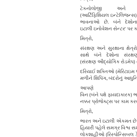
ટેકનોલોજી અને
(આર્ટિફિશિયલ ઇન્ટેલિજન્સ)
ભાવનાઓ છે. બંને દેશોના
ઇટાલી ઇનોવેશન સેન્ટર' પર 
મિત્રો,
સંરક્ષણ અને સુરક્ષાના ક્
સાથે બંને દેશોના સંરક
(સંરક્ષણ ઔદ્યોગિક રોડમેપ) 
દરિયાઈ શક્તિઓ (મેરિટાઇમ પા
મળીને શિપિંગ, બંદરોનું આધુન
આપણ
વિન (બંને પક્ષે ફાયદાકારક
નક્કર પ્રોજેક્ટ્સ પર કામ ક
મિત્રો,
ભારત અને ઇટાલી એકમત છે ક
હિયારી પહેલે સમગ્ર વિશ્વ સ
લોકશાહીઓ (રિસ્પોન્સિબલ ડે