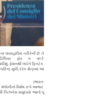
ના પાવરહાઉસ તરીકેની છે. તે
લિવર ફોર ધ વર્લ્ડ'
 વધીશું. ફેશનથી લઈને ફિનટેક
િંગ) સુધી, દરેક ક્ષેત્રમાં આ
ારત-
ી મેલોનીનો વિશેષ રૂપે આભાર
 જેથી બિઝનેસ સમુદાયો આનો પૂ