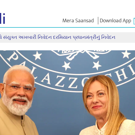
i
Mera Saansad
Download App
થે સંયુક્ત અખબારી નિવેદન દરમિયાન પ્રધાનમંત્રીનું નિવેદન
ઈન
સુશાસન
શ્રેણીઓ
નમોના વ
ાત
શાસનનો નમૂનો
NaMo Merchandise
એક્ઝામ વોર
િહાળો
વૈશ્વિક ઓળખાણ
Celebrating
અવતરણો
Motherhood
ઇન્ફોગ્રાફીક્સ
ભાષણ
આંતરરાષ્ટ્રીય
ઈન્સાઈટ્સ
સંબોધનનું મ
Kashi Vikas Yatra
લખાણ
સાક્ષાત્કાર
બ્લોગ