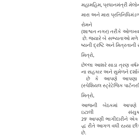
મહામહિમ, પ્રધાનમંત્રી મેલોન
મારા અને મારા પ્રતિનિધિમંડળન
રોમને 
(શાશ્વત નગર) તરીકે ઓળખવામ
છે. જ્યારે બે સભ્યતાઓ મળે 
ષ્યની દ્રષ્ટિ અને મિત્રતાની
મિત્રો,
છેલ્લા આશરે સાડા ત્રણ વર્
ના સહકાર અને સુમેળને દર્શાવ
છે કે આપણે આપણા સંબં
(સ્પેશિયલ સ્ટ્રેટેજિક પાર્ટ
મિત્રો,
આજની બેઠકમાં આપણે આ
ઇટાલી સંય
29' આપણી ભાગીદારીને એક વ્
દ્ધ રીતે આગળ વધી રહ્યા છી
છે.