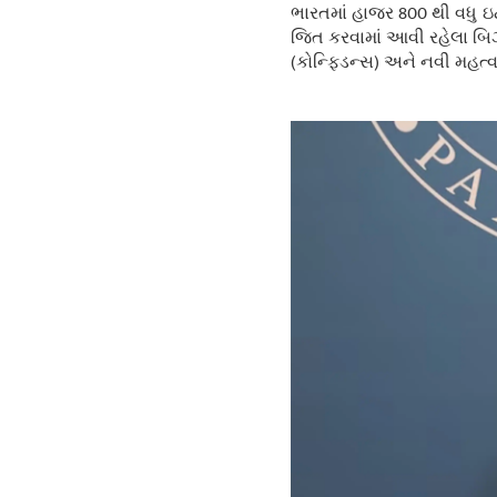
ભારતમાં હાજર 800 થી વધુ 
જિત કરવામાં આવી રહેલા બિઝ
(કોન્ફિડન્સ) અને નવી મહત્વા