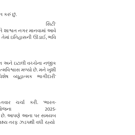
કરું છું.
લ સિટી'
ને શાશ્વત નગર માનવામાં આવે
. તેમાં ઇતિહાસની ઊંડાઈ, ભવિ
ારત અને ઇટાલી વચ્ચેના નજીક
્મવિશ્વાસ મળ્યો છે. મને ખુશી
 વ્યૂહાત્મક ભાગીદારી'
ાર ચર્ચા કરી. 'ભારત-
ોજના 2025-
 પાડે છે. આપણે આના પર સમયબ
લક્ષ્ય તરફ ઝડપથી વધી રહ્યો