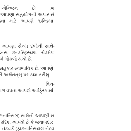
 એન્જિન છે. AI
રોમાં આપણા સહયોગની અપાર સં
ડવા માટે આપણે 'ઇન્ડિયા-
ે. આપણા સૈન્ય દળોની સાથે-
સ ઇન્ડસ્ટ્રિયલ રોડમેપ'
્ગ મોકળો થયો છે.
નો સહકાર સ્વાભાવિક છે. આપણે
 અર્થતંત્ર) પર કામ કરીશું.
વિન-
ં આગળ વધતા આપણે આફ્રિકામાં
ાઇનાન્સિંગ) સામેની આપણી સ
ટ સંદેશ આપ્યો છે કે જવાબદાર
 નેટવર્ક (ફાઇનાન્સિયલ નેટવ