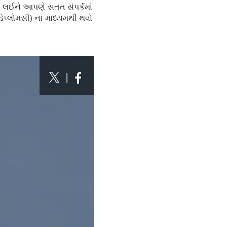
ઓને લઈને આપણે સતત સંપર્કમાં
ડિપ્લોમસી) ના માધ્યમથી થવો
|