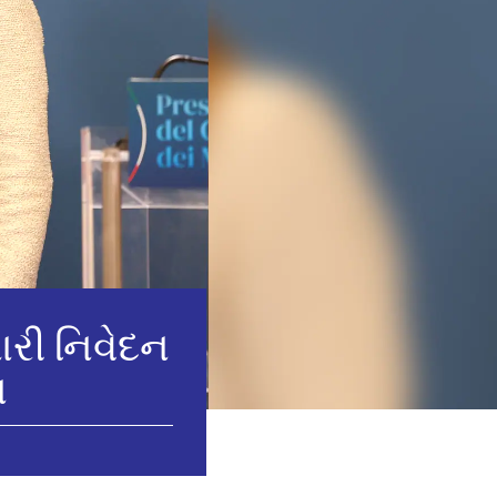
ારી નિવેદન
ન