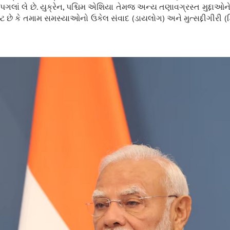
્કર પગલાં લે છે. યુક્રેન, પશ્ચિમ એશિયા તેમજ અન્ય તણાવગ્રસ્ત મુદ્દા
્ટ છે કે તમામ સમસ્યાઓનો ઉકેલ સંવાદ (ડાયલોગ) અને મુત્સદ્દીગીરી (