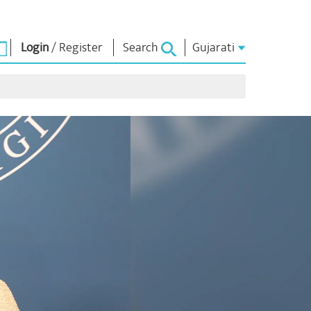
Login
/
Register
Search
Gujarati
િચાર
નમો લાઈબ્રેરી
કનેક્ટ
િયર્સ
Photo Gallery
પ્રધાનમંત્રીને લખો
ઇ-બુક્સ
રાષ્ટ્રની સેવા કરો
કવિ અને લેખક
Contact Us
ૂળ
ઇ-ગ્રીટિંગ્સ
દિગ્ગજો બોલ્યા
Photo Booth