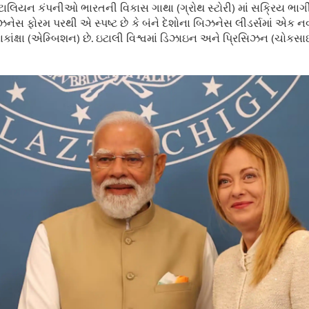
ઇટાલિયન કંપનીઓ ભારતની વિકાસ ગાથા (ગ્રોથ સ્ટોરી) માં સક્રિય ભા
નેસ ફોરમ પરથી એ સ્પષ્ટ છે કે બંને દેશોના બિઝનેસ લીડર્સમાં એક ન
કાંક્ષા (એમ્બિશન) છે. ઇટાલી વિશ્વમાં ડિઝાઇન અને પ્રિસિઝન (ચોકસાઈ)