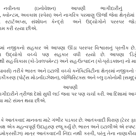
 નવીનતા (ઇનોવેશન) આપણી ભાગીદારીનું
, ક્વોન્ટમ, અવકાશ (સ્પેસ) અને નાગરિક પરમાણુ ઊર્જા જેવા ક્ષેત્
 સ્ટાર્ટઅપ્સ, સંશોધન કેન્દ્રો અને ઉદ્યોગોને પરસ્પર જો
કામ કરી રહ્યા છીએ.
ષેત્રોમાં નજીકનો સહકાર એ આપણા ઊંડા પરસ્પર વિશ્વાસનું પ્રતીક છ
્ષણ ઉદ્યોગો વચ્ચે પણ સહકાર વધી રહ્યો છે. આપણા 'ડિફેન્
થી સહ-વિકાસ (કો-ડેવલપમેન્ટ) અને સહ-ઉત્પાદન (કો-પ્રોડક્શન) નો માર
વર્સ) તરીકે ભારત અને ઇટાલી વચ્ચે કનેક્ટિવિટીના ક્ષેત્રમાં નજીક
િકીકરણ (પોર્ટ્સ મોડર્નાઇઝેશન), લોજિસ્ટિક્સ અને બ્લુ ઇકોનોમી (સમૂદ્રી
ે આપણી 
) ભાગીદારીને ત્રીજા દેશો સુધી લઈ જવા પર પણ ચર્ચા કરી. આ દિશામા
રવા માટે સંમત થયા છીએ.
ે આતંકવાદ માનવતા માટે ગંભીર પડકાર છે. આતંકવાદી ધિરાણ (ટેરર ફ
મક્ષ એક મહત્વપૂર્ણ ઉદાહરણ રજૂ કર્યું છે. ભારત અને ઇટાલીએ એ સ્પષ્
મોક્રસીઝ) માત્ર આતંકવાદની નિંદા નથી કરતી, પરંતુ તેના નાણાકીય