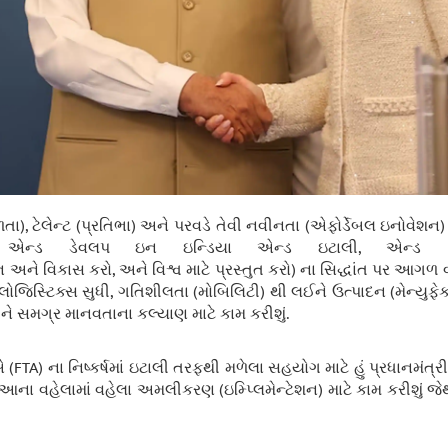
), ટેલેન્ટ (પ્રતિભા) અને પરવડે તેવી નવીનતા (એફોર્ડેબલ ઇનોવેશન) 
ન્ડ ડેવલપ ઇન ઇન્ડિયા એન્ડ ઇટાલી, એન્ડ ડિ
અને વિકાસ કરો, અને વિશ્વ માટે પ્રસ્તુત કરો) ના સિદ્ધાંત પર આગળ
 લોજિસ્ટિક્સ સુધી, ગતિશીલતા (મોબિલિટી) થી લઈને ઉત્પાદન (મેન્યુફેક્ચર
 સમગ્ર માનવતાના કલ્યાણ માટે કામ કરીશું.
ડિયા-EU (ભ
TA) ના નિષ્કર્ષમાં ઇટાલી તરફથી મળેલા સહયોગ માટે હું પ્રધાનમંત્ર
ે આના વહેલામાં વહેલા અમલીકરણ (ઇમ્પ્લિમેન્ટેશન) માટે કામ કરીશું