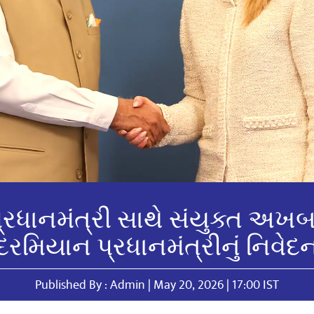
્રધાનમંત્રી સાથે સંયુક્ત અખબ
દરમિયાન પ્રધાનમંત્રીનું નિવેદ
Published By : Admin | May 20, 2026 | 17:00 IST