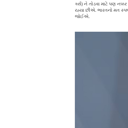
ર્ક્સ) ને તોડવા માટે પણ નક
રહ્યા છીએ. ભારતનો મત સ્પષ
જોઈએ.