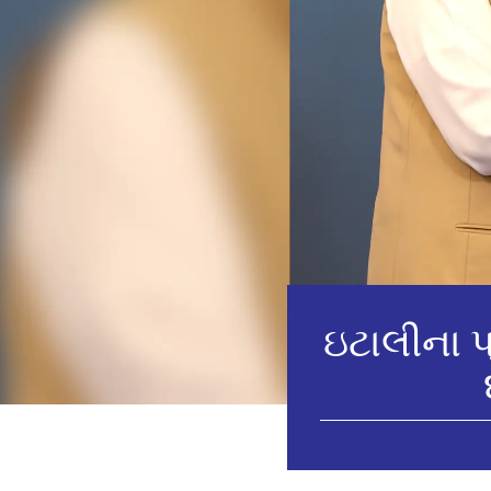
ઇટાલીના પ