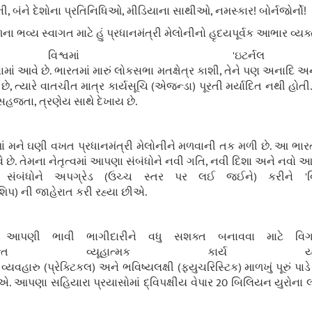
ી, બંને દેશોના પ્રતિનિધિઓ, મીડિયાના સાથીઓ, નમસ્કાર! બોર્નજોર્નો!
ા ભવ્ય સ્વાગત માટે હું પ્રધાનમંત્રી મેલોનીનો હૃદયપૂર્વક આભાર વ્યક્ત 
વિશ્વમાં 'ઇટર્ન
ાં આવે છે. ભારતમાં મારું લોકસભા મતક્ષેત્ર કાશી, તેને પણ અનાદિ અ
છે, ત્યારે વાતચીત માત્ર કાર્યસૂચિ (એજન્ડા) પૂરતી મર્યાદિત નથી હોતી
 સહજતા, ત્રણેય સાથે દેખાય છે.
ષમાં મને ઘણી વખત પ્રધાનમંત્રી મેલોનીને મળવાની તક મળી છે. આ ભ
ે છે. તેમના નેતૃત્વમાં આપણા સંબંધોને નવી ગતિ, નવી દિશા અને નવો આત
ધોને અપગ્રેડ (ઉચ્ચ સ્તર પર લઈ જઈને) કરીને 'વિશેષ
નરશિપ) ની જાહેરાત કરી રહ્યા છીએ.
પણી ભાવી ભાગીદારીને વધુ સશક્ત બનાવવા માટે વિગતવ
ુક્ત વ્યૂહાત્મક કાર્ય ય
યવહારુ (પ્રેક્ટિકલ) અને ભવિષ્યલક્ષી (ફ્યુચરિસ્ટિક) માળખું પૂરું
એ. આપણા સહિયારા પ્રયાસોમાં દ્વિપક્ષીય વેપાર 20 બિલિયન યુરોના 