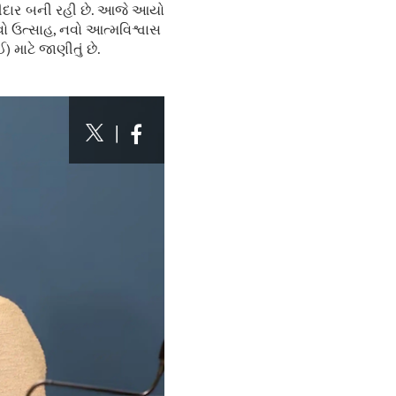
ગીદાર બની રહી છે. આજે આયો
વો ઉત્સાહ, નવો આત્મવિશ્વાસ
 માટે જાણીતું છે.
|