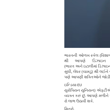
ભારતની ઓળખ સ્કેલ (વિશાળતા
થી આપણે 'ડિઝાઇન એ
(ભારત અને ઇટાલીમાં ડિઝાઇન 
સુધી, લેધર (ચામડું) થી લઈને
પણે આપણી શક્તિઓને જોડીને
ઇન્
યુરોપિયન યુનિયન) એફટીએ (F
વ્યક્ત કરું છું. આપણે મળીન
રો લાભ ઉઠાવી શકે.
મિત્રો,