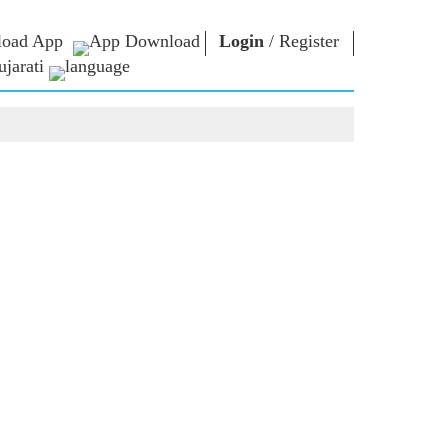
oad App
Login
/
Register
jarati
િચાર
નમો લાઈબ્રેરી
કનેક્ટ
િયર્સ
Photo Gallery
પ્રધાનમંત્રીને લખો
ઇ-બુક્સ
રાષ્ટ્રની સેવા કરો
કવિ અને લેખક
Contact Us
મૂળ
ઇ-ગ્રીટિંગ્સ
દિગ્ગજો બોલ્યા
Photo Booth