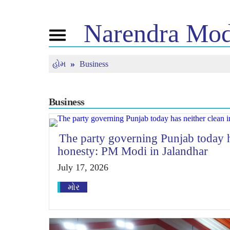
Narendra
Mod
Toggle
navigation
હોમ
Business
નમો વિષે
સમાચાર
ટ્યૂન 
જીવન ચરિત્ર
સમાચાર અપડેટ
મન કી 
બીજેપી કનેક્ટ
મીડિયા કવરેજ
જીવંત ન
પીપલ્સ કોર્નર
ન્યુઝલેટર
Business
ટાઈમલાઈન
રિફ્લેક્શન્સ
The party governing Punjab today ha
honesty: PM Modi in Jalandhar
July 17, 2026
મોર