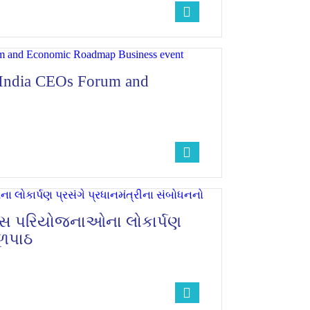
a-India CEOs Forum and
િકાસ પરિયોજનાઓના લોકાર્પણ
ૂળપાઠ