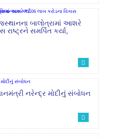
રાજસ્થાનના બાલોત્રામાં આશરે
રાષ્ટ્રને સમર્પિત કર્યા,
મંત્રી નરેન્દ્ર મોદીનું સંબોધન