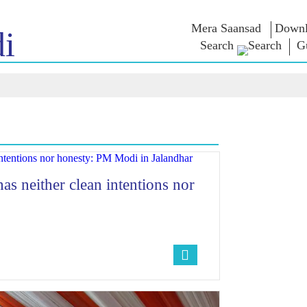
Mera Saansad
Downl
i
Search
Gu
ઈન
સુશાસન
શ્રેણીઓ
નમોના વ
બાત
શાસનનો નમૂનો
NaMo Merchandise
એક્ઝામ વોર
િહાળો
વૈશ્વિક ઓળખાણ
Celebrating
અવતરણો
Motherhood
ઇન્ફોગ્રાફીક્સ
ભાષણ
આંતરરાષ્ટ્રીય
ઈન્સાઈટ્સ
સંબોધનનું 
Kashi Vikas Yatra
લખાણ
સાક્ષાત્કાર
બ્લોગ
s neither clean intentions nor