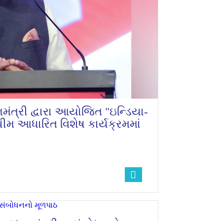
નમંત્રી દ્વારા આયોજિત "ઇન્ડિયા-
થીમ આધારિત વિશેષ કાર્યક્રમમાં