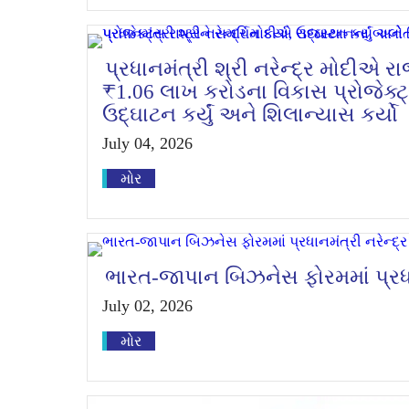
પ્રધાનમંત્રી શ્રી નરેન્દ્ર મોદીએ 
₹1.06 લાખ કરોડના વિકાસ પ્રોજેક્ટ્સ 
ઉદ્ઘાટન કર્યું અને શિલાન્યાસ કર્યો
July 04, 2026
મોર
ભારત-જાપાન બિઝનેસ ફોરમમાં પ્રધાન
July 02, 2026
મોર