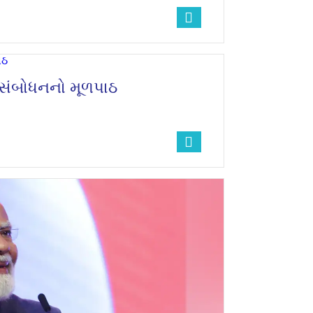
 સંબોધનનો મૂળપાઠ