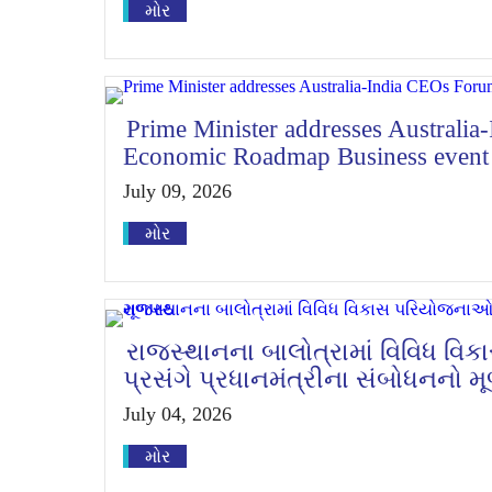
મોર
Prime Minister addresses Australi
Economic Roadmap Business event
July 09, 2026
મોર
રાજસ્થાનના બાલોત્રામાં વિવિધ વ
પ્રસંગે પ્રધાનમંત્રીના સંબોધનનો મ
July 04, 2026
મોર