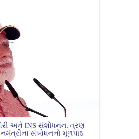
ગિરી અને INS સંશોધનના ત્રણ
ાનમંત્રીના સંબોધનનો મૂળપાઠ