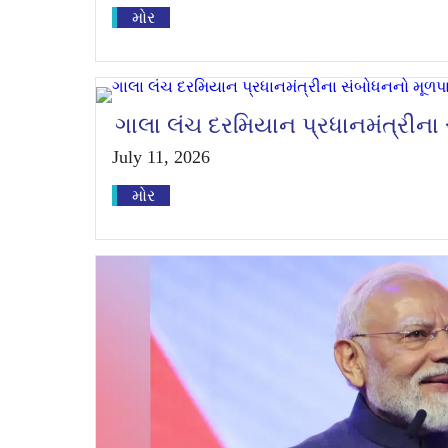
મોર
ગાલા લંચ દરમિયાન પ્રધાનમંત્રીના
July 11, 2026
મોર