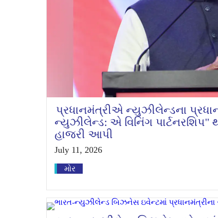
પ્રધાનમંત્રીએ ન્યુઝીલેન્ડના પ્રધા
ન્યુઝીલેન્ડ: એ વિનિંગ પાર્ટનરશિપ" 
હાજરી આપી
July 11, 2026
મોર