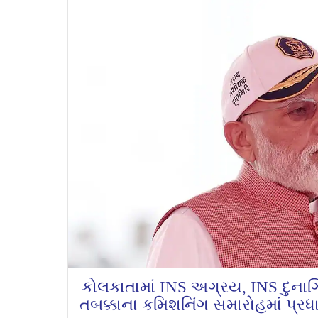
કોલકાતામાં INS અગ્રય, INS દુના
તબક્કાના કમિશનિંગ સમારોહમાં પ્રધ