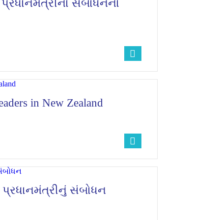
ં પ્રધાનમંત્રીના સંબોધનનો
leaders in New Zealand
પ્રધાનમંત્રીનું સંબોધન