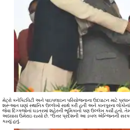
મેટ્રો કનેક્ટિવિટી અને પાઇપલાઇન પરિયોજનાના ઉદઘાટન માટે પ્રધ
શરૂઆત ઘણાં સ્થાનિક ઉલ્લેખો સાથે કરી હતી અને કાનપુરના લોકોનાં
જેવા દિગ્ગજોનાં ઘડતરમાં શહેરની ભૂમિકાનો પણ ઉલ્લેખ કર્યો હતો. 
અધ્યાય ઉમેરાઇ રહ્યો છે. “ઉત્તર પ્રદેશની આ ડબલ એન્જિનની સરકા
કહ્યું હતું.