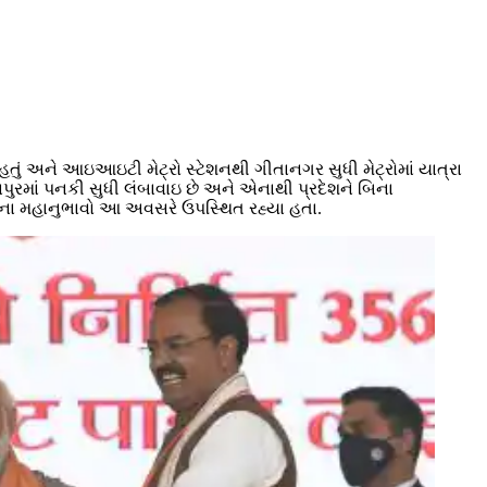
્યું હતું અને આઇઆઇટી મેટ્રો સ્ટેશનથી ગીતાનગર સુધી મેટ્રોમાં યાત્રા
નપુરમાં પનકી સુધી લંબાવાઇ છે અને એનાથી પ્રદેશને બિના
સહિતના મહાનુભાવો આ અવસરે ઉપસ્થિત રહ્યા હતા.