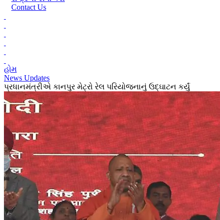
Contact Us
હોમ
News Updates
પ્રધાનમંત્રીએ કાનપુર મેટ્રો રેલ પરિયોજનાનું ઉદ્ઘાટન કર્યું