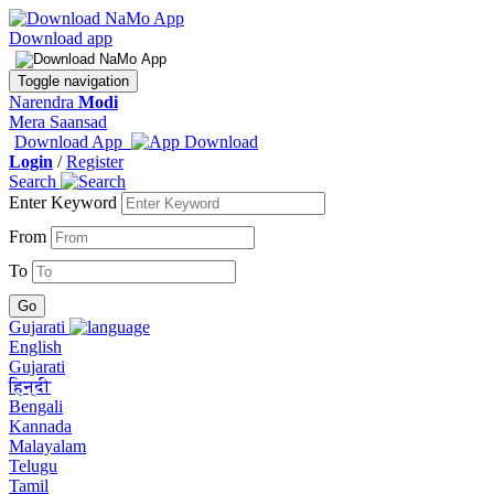
Download app
Toggle navigation
Narendra
Modi
Mera Saansad
Download App
Login
/
Register
Search
Enter Keyword
From
To
Gujarati
English
Gujarati
हिन्दी
Bengali
Kannada
Malayalam
Telugu
Tamil