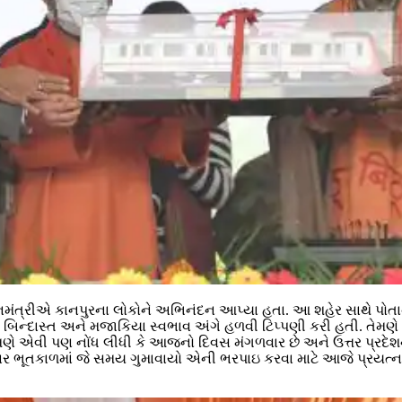
ાનમંત્રીએ કાનપુરના લોકોને અભિનંદન આપ્યા હતા. આ શહેર સાથે પોતા
 બિન્દાસ્ત અને મજાકિયા સ્વભાવ અંગે હળવી ટિપ્પણી કરી હતી. તેમણે
તેમણે એવી પણ નોંધ લીધી કે આજનો દિવસ મંગળવાર છે અને ઉત્તર પ્રદે
ર ભૂતકાળમાં જે સમય ગુમાવાયો એની ભરપાઇ કરવા માટે આજે પ્રયત્ન 