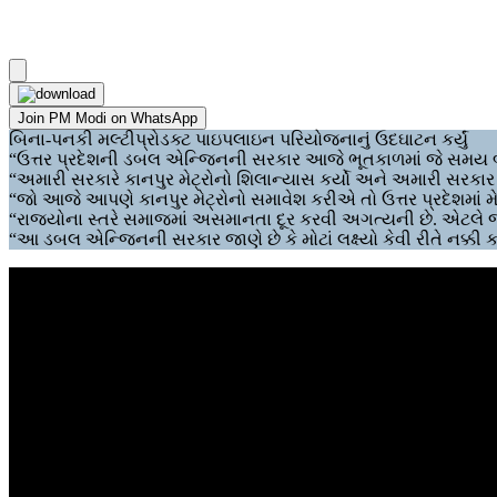
Join PM Modi on WhatsApp
બિના-પનકી મલ્ટીપ્રોડક્ટ પાઇપલાઇન પરિયોજનાનું ઉદઘાટન કર્યું
“ઉત્તર પ્રદેશની ડબલ એન્જિનની સરકાર આજે ભૂતકાળમાં જે સમય બ
“અમારી સરકારે કાનપુર મેટ્રોનો શિલાન્યાસ કર્યો અને અમારી સરકાર એન
“જો આજે આપણે કાનપુર મેટ્રોનો સમાવેશ કરીએ તો ઉત્તર પ્રદેશમાં મેટ્
“રાજ્યોના સ્તરે સમાજમાં અસમાનતા દૂર કરવી અગત્યની છે. એટલે જ
“આ ડબલ એન્જિનની સરકાર જાણે છે કે મોટાં લક્ષ્યો કેવી રીતે નક્કી કર