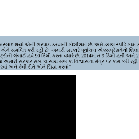
રબાદ થયો એની ભરપાઇ કરવાની કોશીશમાં છે. અમે ડબલ સ્પીડે કામ ક
ે સમર્પિત કરી રહી છે. અમારી સરકારે પૂર્વાંચલ એક્સપ્રેસવેનો શિલાન્
રોની લંબાઈ હવે 90 કિમી કરતા વધારે છે. 2014માં તે 9 કિમી હતી અને 2
 અમારી સરકાર સબ કા સાથ સબ કા વિશ્વાસના મંત્ર પર કામ કરી રહી 
વાં અને કેવી રીતે એને સિદ્ધ કરવાં”