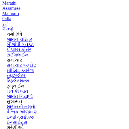
Marathi
Assamese
Manipuri
Odia
اردو
ਪੰਜਾਬੀ
નમો વિષે
જીવન ચરિત્ર
બીજેપી કનેક્ટ
પીપલ્સ કોર્નર
ટાઈમલાઈન
સમાચાર
સમાચાર અપડેટ
મીડિયા કવરેજ
ન્યુઝલેટર
રિફ્લેક્શન્સ
ટ્યૂન ઈન
મન કી બાત
જીવંત નિહાળો
સુશાસન
શાસનનો નમૂનો
વૈશ્વિક ઓળખાણ
ઇન્ફોગ્રાફીક્સ
ઈન્સાઈટ્સ
શ્રેણીઓ