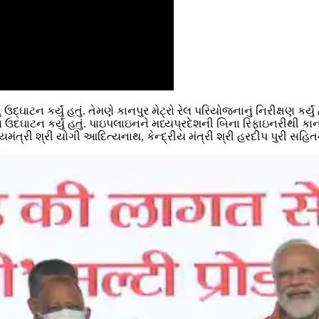
ઉદ્ઘાટન કર્યું હતું. તેમણે કાનપુર મેટ્રો રેલ પરિયોજનાનું નિરીક્ષણ કર
ણ ઉદઘાટન કર્યું હતું. પાઇપલાઇનને મધ્યપ્રદેશની બિના રિફાઇનરીથી કા
ખ્યમંત્રી શ્રી યોગી આદિત્યનાથ, કેન્દ્રીય મંત્રી શ્રી હરદીપ પુરી 