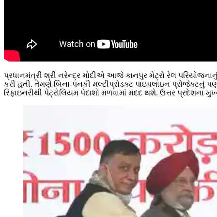
પ્રધાનમંત્રી શ્રી નરેન્દ્ર મોદીએ આજે કાનપુર મેટ્રો રેલ પરિયોજનાનું 
કરી હતી. તેમણે બિના-પનકી મલ્ટીપ્રોડક્ટ પાઇપલાઇન પ્રોજેક્ટનું પ
રિફાઇનરીથી પેટ્રોલિયમ પેદાશો મળવામાં મદદ થશે. ઉત્તર પ્રદેશના મુ