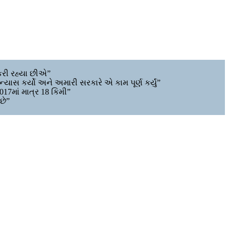
રી રહ્યા છીએ”
યાસ કર્યો અને અમારી સરકારે એ કામ પૂર્ણ કર્યું”
017માં માત્ર 18 કિમી”
છે”