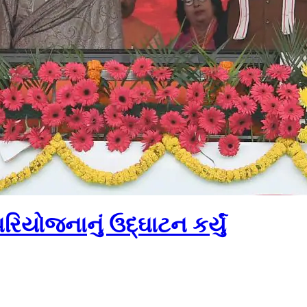
રિયોજનાનું ઉદ્ઘાટન કર્યું