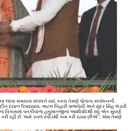
ના લાંબા સમયના સંબંધને યાદ કરતા તેમણે પોતાના સંબોધનની
 દીન દયાળ ઉપાધ્યાય, અટલ બિહારી વાજપેયી અને સુંદર સિંહ ભંડારી
શના વિકાસમાં પનકીવાળા હનુમાનજીનાં આશીર્વાદથી વધુ એક સુવર્ણ
કરી રહી છે. અમે ડબલ સ્પીડથી કામ કરી રહ્યા છીએ”, એમ તેમણે