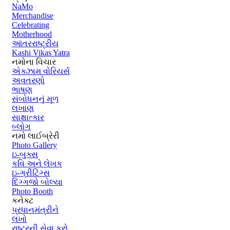
NaMo
Merchandise
Celebrating
Motherhood
આંતરરાષ્ટ્રીય
Kashi Vikas Yatra
નમોના વિચાર
એક્ઝામ વોરિયર્સ
અવતરણો
ભાષણ
સંબોધનનું મૂળ
લખાણ
સાક્ષાત્કાર
બ્લોગ
નમો લાઈબ્રેરી
Photo Gallery
ઇ-બુક્સ
કવિ અને લેખક
ઇ-ગ્રીટિંગ્સ
દિગ્ગજો બોલ્યા
Photo Booth
કનેક્ટ
પ્રધાનમંત્રીને
લખો
રાષ્ટ્રની સેવા કરો