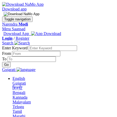
Download app
Toggle navigation
Narendra
Modi
Mera Saansad
Download App
Login
/
Register
Search
Enter Keyword
From
To
Gujarati
English
Gujarati
हिन्दी
Bengali
Kannada
Malayalam
Telugu
Tamil
Marathi