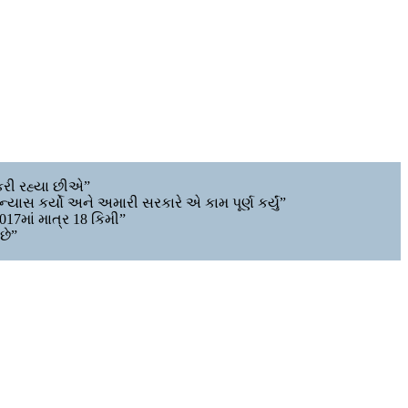
રી રહ્યા છીએ”
યાસ કર્યો અને અમારી સરકારે એ કામ પૂર્ણ કર્યું”
017માં માત્ર 18 કિમી”
છે”