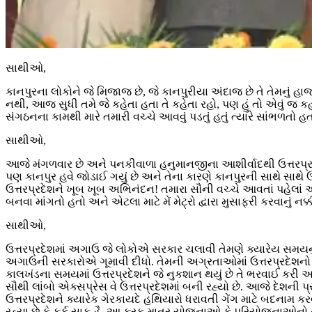
સાથીઓ,
કાનપુરના લોકોને જે મિજાજ છે, જે કાનપુરીયા અંદાજ છે તે તેમનું હાજર જ
નથી, આજ સુધી તમે જે કહેતા હતા તે કહેતા રહો, પણ હું તો એવું જ કહ
સંગઠનના કામથી મારે તમારી વચ્ચે આવવું પડતું હતું ત્યારે સાંભળતો 
સાથીઓ,
આજે મંગળવાર છે અને પનકીવાળા હનુમાનજીના આશીર્વાદથી ઉત્તરપ્રદેશ
પણ કાનપુર હવે જોડાઈ ગયું છે અને તેના કારણે કાનપુરની સાથે સાથે
ઉત્તરપ્રદેશને ખૂબ ખૂબ અભિનંદન! તમારા સૌની વચ્ચે આવતાં પહેલાં 
બનવા માંગતો હતો અને એટલા માટે મેં મેટ્રો દ્વારા મુસાફરી કરવાનું નક
સાથીઓ,
ઉત્તરપ્રદેશમાં અગાઉ જે લોકોએ સરકાર ચલાવી તેમણે ક્યારેય સમયનુ
અગાઉની સરકારોએ ગૂમાવી દીધો. તેમની અગ્રતાઓમાં ઉત્તરપ્રદેશનો વ
કાલખંડના સમયમાં ઉત્તરપ્રદેશને જે નુકશાન થયું છે તે ભરવાઈ કરી આ
સૌથી લાંબો એક્સપ્રેસ વે ઉત્તરપ્રદેશમાં બની રહ્યો છે. આજે દેશની પ્ર
ઉત્તરપ્રદેશને ક્યારેક ગેરકાયદે હથિયારો ધરાવતી ગેંગ માટે બદનામ કર
રહ્યા છે કે ફર્ક સાફ હૈ. આ ફરક માત્ર યોજનાઓ કે પરિયોજનાઓનો નથ