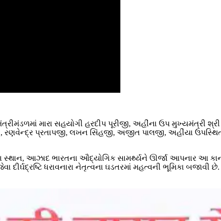
ંત્રીમંડળમાં મારા સહયોગી હરદીપ પૂરીજી, અહીંના ઉપ મુખ્યમંત્રી શ્રી
ારજી, રણવેન્દ્ર પ્રતાપજી, લખન સિંહજી, અજીત પાલજી, અહીંયા ઉપ
્રેરણા સ્થાન, આઝાદ ભારતના ઔદ્યોગિક સામર્થ્યને ઊર્જા આપનાર આ ક
ા દીર્ઘદ્રષ્ટિ ધરાવનારા નેતૃત્વના ઘડતરમાં મહત્વની ભૂમિકા બજાવી 