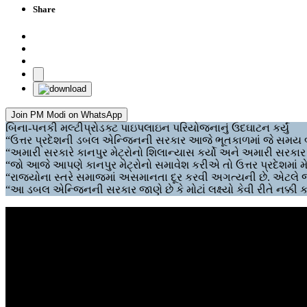
Share
Join PM Modi on WhatsApp
બિના-પનકી મલ્ટીપ્રોડક્ટ પાઇપલાઇન પરિયોજનાનું ઉદઘાટન કર્યું
“ઉત્તર પ્રદેશની ડબલ એન્જિનની સરકાર આજે ભૂતકાળમાં જે સમય બ
“અમારી સરકારે કાનપુર મેટ્રોનો શિલાન્યાસ કર્યો અને અમારી સરકાર એન
“જો આજે આપણે કાનપુર મેટ્રોનો સમાવેશ કરીએ તો ઉત્તર પ્રદેશમાં મેટ્
“રાજ્યોના સ્તરે સમાજમાં અસમાનતા દૂર કરવી અગત્યની છે. એટલે જ
“આ ડબલ એન્જિનની સરકાર જાણે છે કે મોટાં લક્ષ્યો કેવી રીતે નક્કી કર