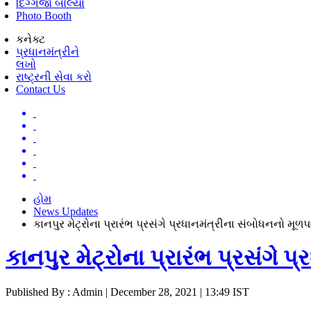
દિગ્ગજો બોલ્યા
Photo Booth
કનેક્ટ
પ્રધાનમંત્રીને
લખો
રાષ્ટ્રની સેવા કરો
Contact Us
હોમ
News Updates
કાનપુર મેટ્રોના પ્રારંભ પ્રસંગે પ્રધાનમંત્રીના સંબોધનનો મૂળપ
કાનપુર મેટ્રોના પ્રારંભ પ્રસંગે 
Published By : Admin | December 28, 2021 | 13:49 IST