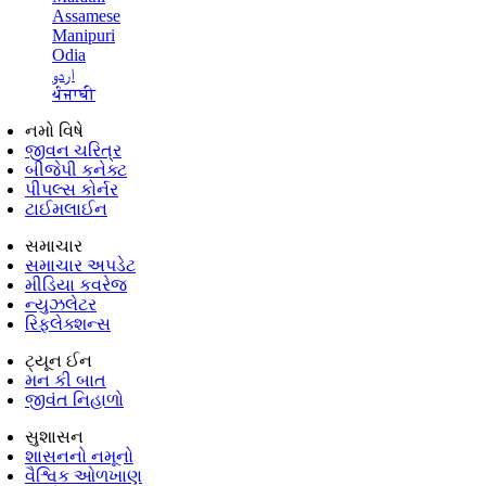
Assamese
Manipuri
Odia
اردو
ਪੰਜਾਬੀ
નમો વિષે
જીવન ચરિત્ર
બીજેપી કનેક્ટ
પીપલ્સ કોર્નર
ટાઈમલાઈન
સમાચાર
સમાચાર અપડેટ
મીડિયા કવરેજ
ન્યુઝલેટર
રિફ્લેક્શન્સ
ટ્યૂન ઈન
મન કી બાત
જીવંત નિહાળો
સુશાસન
શાસનનો નમૂનો
વૈશ્વિક ઓળખાણ