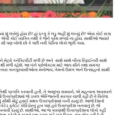
ં લખેલું હોય છે? હાં ઠગ્ગુ કે લડ્ડુ અહીં શું લખ્યું છે? એવા કોઈ સગા
ં એવી કોઈ વ્યક્તિ નથી કે જેને પ્રેમ મળ્યો ના હોય. સાથીઓ જ્યારે
પ સૌ પણ બોલો છો કે પછી નવી પેઢીના લોકો ભૂલી ગયા.
મેટ્રો કનેક્ટિવીટી મળી છે અને સાથે સાથે બીના રિફાઈનરી સાથે
નીથી મળી રહેશે. આ બંને પ્રોજેક્ટસ માટે આપ સૌને તથા સમગર
 કરનારા કાનપુરવાસીઓના મનોભાવ, તેમનો ઉમંગ અને ઉત્સાહનો સાક્ષી
પી ગતિથી પ્રગતિ કરવાની હતી, તે અમૂલ્ય સમયને, એ મહત્વના અવસરને
 ઉત્તરપ્રદેશમાં જે ડબલ એન્જિનની સરકાર ચાલી રહી છે તે વિતેલા
ૌથી મોટું હવાઈ મથક ઉત્તરપ્રદેશમાં બની રહ્યું છે. આજે દેશનો
ેટેડ ફ્રેઈટ કોરિડોરનું હબ પણ હવે ઉત્તરપ્રદેશ બનવાનું છે. જે
ડોર બનાવી રહ્યું છે. સાથીઓ, આ જ કારણથી ઉત્તરપ્રદેશના લોકો કહી
કરે છે તે કામને પૂરૂ કરવા માટે પણ દિવસ- રાત એક કરી દે છે.