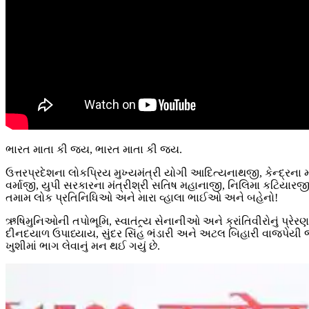
ભારત માતા કી જય, ભારત માતા કી જય.
ઉત્તરપ્રદેશના લોકપ્રિય મુખ્યમંત્રી યોગી આદિત્યનાથજી, કેન્દ્રના મ
વર્માજી, યુપી સરકારના મંત્રીશ્રી સતિષ મહાનાજી, નિલિમા કટિય
તમામ લોક પ્રતિનિધિઓ અને મારા વ્હાલા ભાઈઓ અને બહેનો!
ઋષિમુનિઓની તપોભૂમિ, સ્વાતંત્ર્ય સેનાનીઓ અને ક્રાંતિવીરોનું પ
દીનદયાળ ઉપાધ્યાય, સુંદર સિંહ ભંડારી અને અટલ બિહારી વાજપેયી જેવ
ખુશીમાં ભાગ લેવાનું મન થઈ ગયું છે.