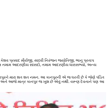
 કેશવ પ્રસાદ મૌર્યજી, સાધ્વી નિરંજન જ્યોતિજી, ભાનુ પ્રતાપ
સ્થિત તમામ આદરણીય સાંસદો, તમામ આદરણીય ધારાસભ્યો, અન્ય
ાનપુરને મારા શત શત નમન. આ કાનપુરની એ જ ધરતી છે કે જેણે પંડિત
છે. અને આજે માત્ર કાનપુર જ ખુશ છે એવું નથી. વરૂણ દેવતાને પણ આ