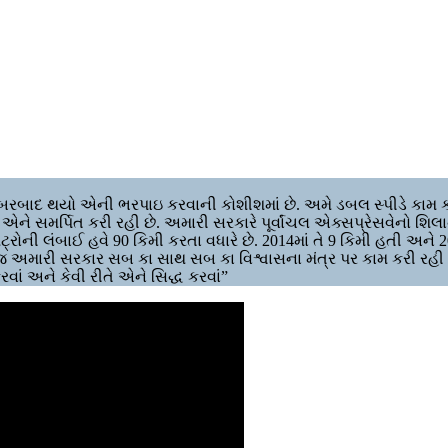
રબાદ થયો એની ભરપાઇ કરવાની કોશીશમાં છે. અમે ડબલ સ્પીડે કામ ક
ે સમર્પિત કરી રહી છે. અમારી સરકારે પૂર્વાંચલ એક્સપ્રેસવેનો શિલાન્
રોની લંબાઈ હવે 90 કિમી કરતા વધારે છે. 2014માં તે 9 કિમી હતી અને 2
 અમારી સરકાર સબ કા સાથ સબ કા વિશ્વાસના મંત્ર પર કામ કરી રહી 
વાં અને કેવી રીતે એને સિદ્ધ કરવાં”