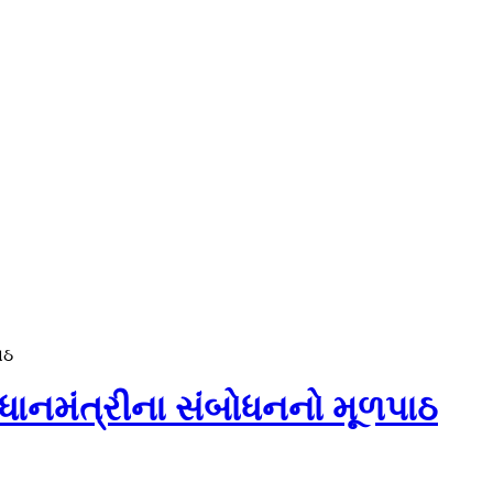
ાઠ
પ્રધાનમંત્રીના સંબોધનનો મૂળપાઠ