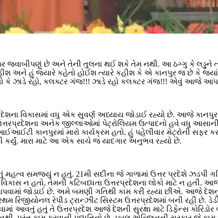
વાબીપણું છે અને તેની તુલના થઈ શકે તેમ નથી. આ ઠગ્ગુ કે લડ્ડુને ત્યાં શુ
ીશ અને હું જ્યારે કહેતો હોઈશ ત્યારે કહીશ કે એ કાનપુર જ છે કે જ્યા
હતો કે ઝાડે રહો, કલક્ટર ગંજ!!! ઝાડે રહો કલક્ટર ગંજ!!! એવું આજે આ
ના વિકાસમાં વધુ એક સુવર્ણ અધ્યાય જોડાઈ રહ્યો છે. આજે કાનપુરને 
 ઉત્તરપ્રદેશના અનેક જીલ્લાઓમાં પેટ્રોલિયમ ઉત્પાદનો હવે વધુ આસા
આઈઆઈટી કાનપુરમાં મારો કાર્યક્રમ હતો. હું પહેલીવાર મેટ્રોની સફર
્કી કર્યું. મારા માટે આ એક સાચે જ યાદગાર અનુભવ રહ્યો છે.
ં મહત્વ સમજ્યું ન હતું. 21મી સદીના જે ગાળામાં ઉત્તર પ્રદેશે ઝડ
િકાસ ન હતો, તેમની કટિબધ્ધતા ઉત્તરપ્રદેશના લોકો માટે ન હતી. આજે
પવામાં જોડાઈ છે. અમે બમણી ગતિથી કામ કરી રહ્યા છીએ. આજે દેશનું સ
થમ રિજીયોનલ રેપીડ ટ્રાન્ઝીટ સિસ્ટમ ઉત્તરપ્રદેશમાં બની રહી છે. ડેડીક
વામાં આવતું હતું તે ઉત્તરપ્રદેશ આજે દેશની સુરક્ષા માટે ડિફેન્સ કોરિ
ી, પરંતુ કામ કરવાની પધ્ધતિનો છે. ડબલ એન્જિનની સરકાર જે કામ શરૂ 