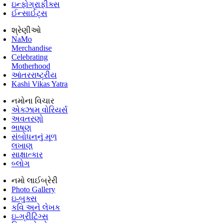
ઇન્ફોગ્રાફીક્સ
ઈન્સાઈટ્સ
શ્રેણીઓ
NaMo
Merchandise
Celebrating
Motherhood
આંતરરાષ્ટ્રીય
Kashi Vikas Yatra
નમોના વિચાર
એક્ઝામ વોરિયર્સ
અવતરણો
ભાષણ
સંબોધનનું મૂળ
લખાણ
સાક્ષાત્કાર
બ્લોગ
નમો લાઈબ્રેરી
Photo Gallery
ઇ-બુક્સ
કવિ અને લેખક
ઇ-ગ્રીટિંગ્સ