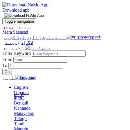
Download app
Toggle navigation
نارندر
مودی
Mera Saansad
اپلی کیشن ڈاؤن لوڈ کریں
لاگ اِن
/
رجسٹر
تلاش کریں
Enter Keyword
From
To
اردو
English
Gujarati
हिन्दी
Bengali
Kannada
Malayalam
Telugu
Tamil
Marathi