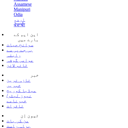
Assamese
Manipuri
Odia
اردو
ਪੰਜਾਬੀ
این ایم کے
بارے میں
سوانح حیات
بی جے پی سے
رابتہ
عوامی گوشہ
ٹائم لائن
خبر
تازہ ترین
خبریں
میڈیا کوریج
نیوز لیٹر/
خبرنامے
تاثرات
ٹیون اِن
من کی بات
براہ راست