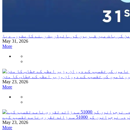
من کی بات میں شہریوں کو ہائیڈریٹ رہنے کا مشورہ دیا
May 31, 2026
More
رناموں کی تقسیم کے دوران وزیر اعظم کے خطاب کا متن
May 23, 2026
More
ئد تقرری نامے تقسیم کیے
May 23, 2026
More