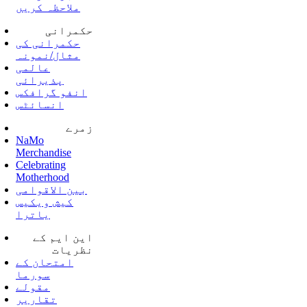
ملاحظہ کریں
حکمرانی
حکمرانی کی
مثال/نمونہ
عالمی
پذیرائی
انفو گرافکس
انسائٹس
زمرے
NaMo
Merchandise
Celebrating
Motherhood
بین الاقوامی
کیش ویکیس
یاترا
این ایم کے
نظریات
امتحان کے
سورما
مقولے
تقاریر