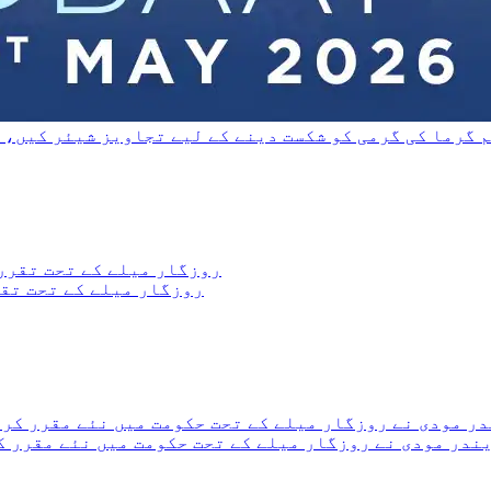
م گرما کی گرمی کو شکست دینے کے لیے تجاویز شیئر کیں، 
روزگار میلے کے تحت تقر
ی نے روزگار میلے کے تحت حکومت میں نئے مقرر کردہ نوجوانوں کو 51000 سے زا