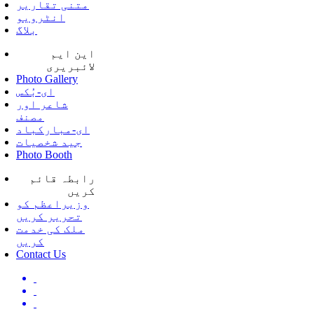
متنی تقاریر
انٹرویو
بلاگ
این ایم
لائبریری
Photo Gallery
ای-بُکس
شاعر اور
مصنف
ای-مبارکباد
جید شخصیات
Photo Booth
رابطہ قائم
کریں
وزیراعظم کو
تحریر کریں
ملک کی خدمت
کریں
Contact Us