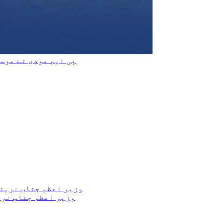
پی ایم مودی نے موس
وزیر اعظم جناب نریندر مود