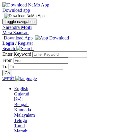
Download app
Toggle navigation
Narendra
Modi
Mera Saansad
Download App
Login
/
Register
Search
Enter Keyword
From
To
ਪੰਜਾਬੀ
English
Gujarati
हिन्दी
Bengali
Kannada
Malayalam
Telugu
Tamil
Marathi