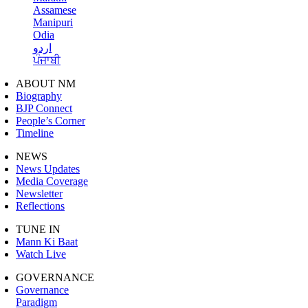
Assamese
Manipuri
Odia
اردو
ਪੰਜਾਬੀ
ABOUT NM
Biography
BJP Connect
People’s Corner
Timeline
NEWS
News Updates
Media Coverage
Newsletter
Reflections
TUNE IN
Mann Ki Baat
Watch Live
GOVERNANCE
Governance
Paradigm