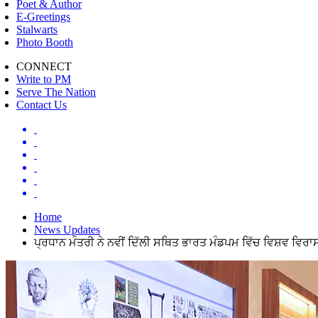
Poet & Author
E-Greetings
Stalwarts
Photo Booth
CONNECT
Write to PM
Serve The Nation
Contact Us
Home
News Updates
ਪ੍ਰਧਾਨ ਮੰਤਰੀ ਨੇ ਨਵੀਂ ਦਿੱਲੀ ਸਥਿਤ ਭਾਰਤ ਮੰਡਪਮ ਵਿੱਚ ਵਿਸ਼ਵ ਵਿਰਾ