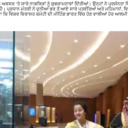
 ਅਵਸਰ ‘ਤੇ ਸਾਰੇ ਨਾਗਰਿਕਾਂ ਨੂੰ ਸ਼ੁਭਕਾਮਨਾਵਾਂ ਦਿੱਤੀਆਂ। ਉਨ੍ਹਾਂ ਨੇ ਪ੍ਰਸੰਨ
। ਪ੍ਰਧਾਨ ਮੰਤਰੀ ਨੇ ਦੁਨੀਆ ਭਰ ਤੋਂ ਆਏ ਸਾਰੇ ਪਤਵੰਤਿਆਂ ਅਤੇ ਮਹਿਮਾਨਾਂ, ਵਿਸ਼
ਿ ਵਿਸ਼ਵ ਵਿਰਾਸਤ ਕਮੇਟੀ ਦੀ ਮੀਟਿੰਗ ਭਾਰਤ ਵਿੱਚ ਹੋਣ ਵਾਲੀਆਂ ਹੋਰ ਆਲਮੀ ਮੀ