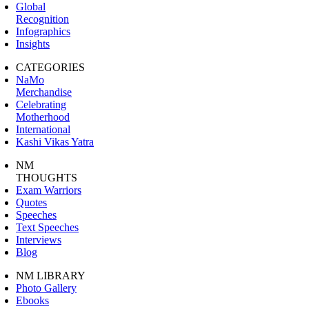
Global
Recognition
Infographics
Insights
CATEGORIES
NaMo
Merchandise
Celebrating
Motherhood
International
Kashi Vikas Yatra
NM
THOUGHTS
Exam Warriors
Quotes
Speeches
Text Speeches
Interviews
Blog
NM LIBRARY
Photo Gallery
Ebooks