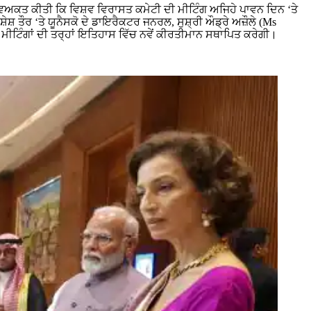
ਤਾ ਵਿਅਕਤ ਕੀਤੀ ਕਿ ਵਿਸ਼ਵ ਵਿਰਾਸਤ ਕਮੇਟੀ ਦੀ ਮੀਟਿੰਗ ਅਜਿਹੇ ਪਾਵਨ ਦਿਨ ‘ਤੇ
ੇਸ਼ ਤੌਰ ‘ਤੇ ਯੂਨੈਸਕੋ ਦੇ ਡਾਇਰੈਕਟਰ ਜਨਰਲ, ਸੁਸ਼੍ਰੀ ਔਡ੍ਰੇ ਅਜ਼ੌਲੇ (Ms
ਟਿੰਗਾਂ ਦੀ ਤਰ੍ਹਾਂ ਇਤਿਹਾਸ ਵਿੱਚ ਨਵੇਂ ਕੀਰਤੀਮਾਨ ਸਥਾਪਿਤ ਕਰੇਗੀ।