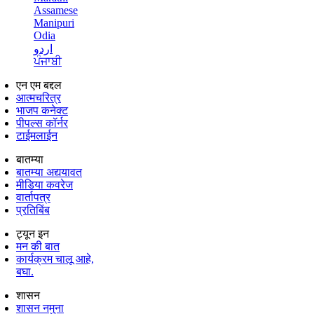
Assamese
Manipuri
Odia
اردو
ਪੰਜਾਬੀ
एन एम बद्दल
आत्मचरित्र
भाजप कनेक्ट
पीपल्स कॉर्नर
टाईमलाईन
बातम्या
बातम्या अद्ययावत
मीडिया कवरेज
वार्तापत्र
प्रतिबिंब
ट्यून इन
मन की बात
कार्यक्रम चालू आहे,
बघा.
शासन
शासन नमुना