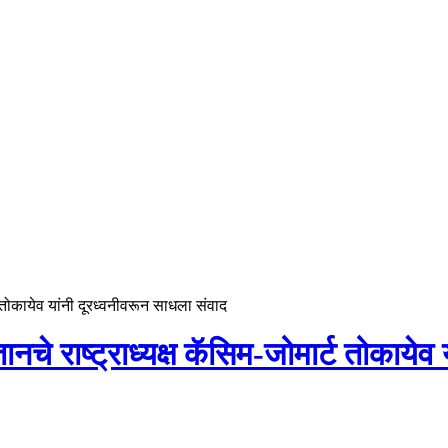
्ट तोकायेव यांनी दूरध्वनीवरून साधला संवाद
ानचे राष्ट्राध्यक्ष कॅसिम-जोमार्ट तोकाये