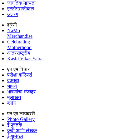
जागतिक मान्यता
इन्फोग्राफीकस
अंतरंग
श्रेणी
NaMo
Merchandise
Celebrating
Motherhood
आंतरराष्ट्रीय
Kashi Vikas Yatra
एन एम विचार
परीक्षा वॉरियर्स
वक्तव्य
भाषणे
भाषणांचा मजकूर
मुलाखत
ब्लॉग
एन एम लायब्ररी
Photo Gallery
ई पुस्तके
कवी आणि लेखक
ई-शुभेच्छा