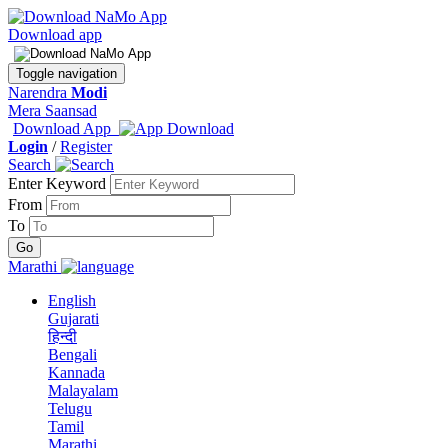
Download app
Toggle navigation
Narendra
Modi
Mera Saansad
Download App
Login
/
Register
Search
Enter Keyword
From
To
Marathi
English
Gujarati
हिन्दी
Bengali
Kannada
Malayalam
Telugu
Tamil
Marathi