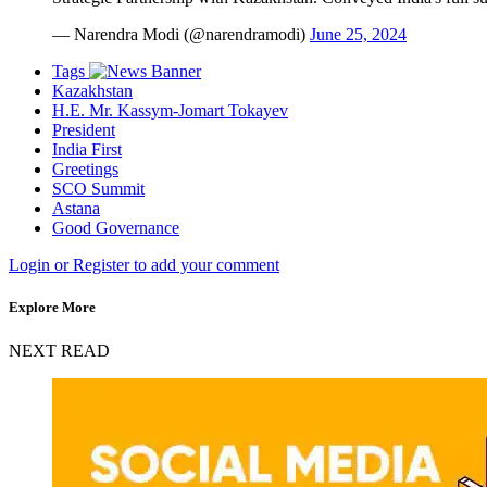
— Narendra Modi (@narendramodi)
June 25, 2024
Tags
Kazakhstan
H.E. Mr. Kassym-Jomart Tokayev
President
India First
Greetings
SCO Summit
Astana
Good Governance
Login or Register to add your comment
Explore More
NEXT READ