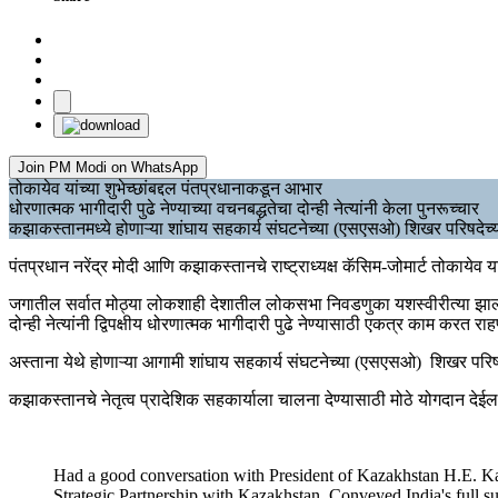
Join PM Modi on WhatsApp
तोकायेव यांच्या शुभेच्छांबद्दल पंतप्रधानाकडून आभार
धोरणात्मक भागीदारी पुढे नेण्याच्या वचनबद्धतेचा दोन्ही नेत्यांनी केला पुनरूच्चार
कझाकस्तानमध्ये होणाऱ्या शांघाय सहकार्य संघटनेच्या (एसएसओ) शिखर परिषदेच्या 
पंतप्रधान नरेंद्र मोदी आणि कझाकस्तानचे राष्ट्राध्यक्ष कॅसिम-जोमार्ट तोकायेव 
जगातील सर्वात मोठ्या लोकशाही देशातील लोकसभा निवडणुका यशस्वीरीत्या झाल्याबद्द
दोन्ही नेत्यांनी द्विपक्षीय धोरणात्मक भागीदारी पुढे नेण्यासाठी एकत्र काम करत राहण
अस्ताना येथे होणाऱ्या आगामी शांघाय सहकार्य संघटनेच्या (एसएसओ) शिखर परिषदेच्
कझाकस्तानचे नेतृत्व प्रादेशिक सहकार्याला चालना देण्यासाठी मोठे योगदान देईल असा
Had a good conversation with President of Kazakhstan H.E. Ka
Strategic Partnership with Kazakhstan. Conveyed India's full s