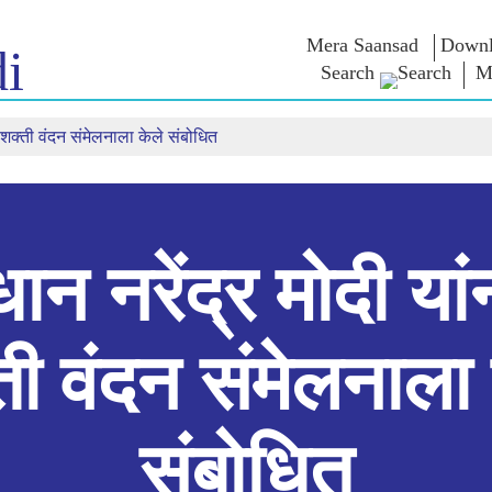
Mera Saansad
Downl
i
Search
M
री शक्ती वंदन संमेलनाला केले संबोधित
न
शासन
श्रेणी
एन एम विच
त
शासन नमुना
NaMo Merchandise
परीक्षा वॉरियर्
 चालू आहे,
जागतिक मान्यता
Celebrating
वक्तव्य
Motherhood
इन्फोग्राफीकस
भाषणे
आंतरराष्ट्रीय
अंतरंग
भाषणांचा मज
Kashi Vikas Yatra
मुलाखत
धान नरेंद्र मोदी यां
ब्लॉग
ती वंदन संमेलनाला 
संबोधित