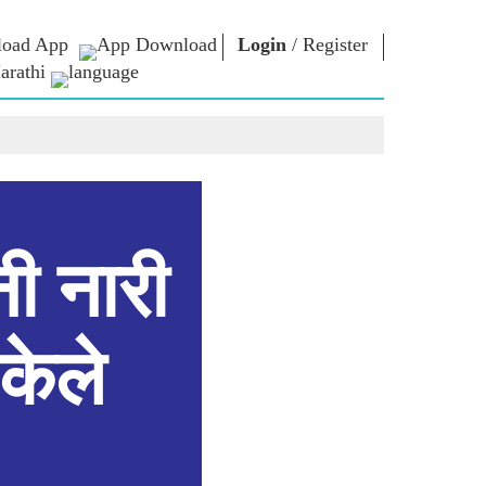
oad App
Login
/
Register
arathi
ार
एन एम लायब्ररी
कनेक्ट
स
Photo Gallery
पंतप्रधानांना लिहा
ई पुस्तके
राष्ट्राची सेवा करा
कवी आणि लेखक
Contact Us
कूर
ई-शुभेच्छा
स्टॉलवर्ट्स
नी नारी
Photo Booth
केले