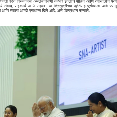
ती वंदन विधेयकाची अंमलबजावणी वेळेवर झालीच पाहिजे आणि त्यासाठीच येत्या
 संवाद, सहकार्य आणि सहभाग या त्रिसूत्रीच्या पूर्ततेसह पूर्णत्वाला जावे ज्यामुळे
णि त्याला आम्ही प्राधान्य दिले आहे, असे पंतप्रधान म्हणाले.