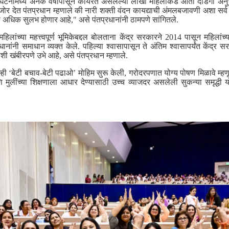
घटनांमध्ये अनेक वर्षांपासून कार्यरत असलेल्या लाखो महिलांकडे आता दांडगा अनुभ
र देत पंतप्रधान म्हणाले की नारी शक्ती वंदन कायद्याची अंमलबजावणी अशा सर्व 
स अधिक सुलभ होणार आहे," असे पंतप्रधानांनी ठामपणे सांगितले.
लांच्या महत्त्वपूर्ण भूमिकेबद्दल बोलताना केंद्र सरकारने 2014 पासून महिलांच्या
धानांनी समाधान व्यक्त केले. पहिल्या श्वासापासून ते अंतिम श्वासापर्यंत केंद्र 
शी खंबीरपणे उभे आहे, असे पंतप्रधान म्हणाले.
म्ही ‘बेटी बचाव-बेटी पढाओ’ मोहिम सुरू केली, गरोदरपणात योग्य पोषण मिळावे म्हण
मुलींच्या शिक्षणाला आधार देण्यासाठी उच्च व्याजदर असलेली सुकन्या समृद्धी य