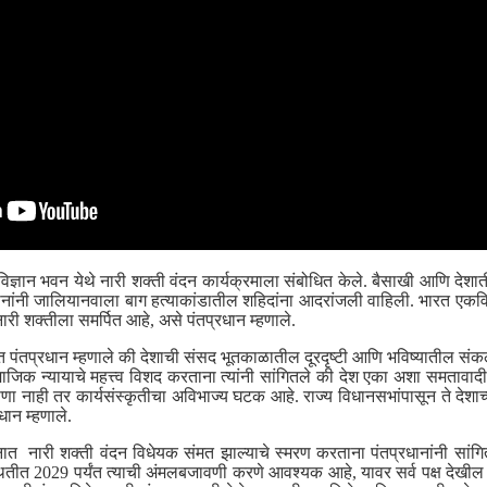
 विज्ञान भवन येथे नारी शक्ती वंदन कार्यक्रमाला संबोधित केले. बैसाखी आणि देशात
ानांनी जालियानवाला बाग हत्याकांडातील शहिदांना आदरांजली वाहिली. भारत एकव
ारी शक्तीला समर्पित आहे, असे पंतप्रधान म्हणाले.
त पंतप्रधान म्हणाले की देशाची संसद भूतकाळातील दूरदृष्टी आणि भविष्यातील संक
माजिक न्यायाचे महत्त्व विशद करताना त्यांनी सांगितले की देश एका अशा समताव
नाही तर कार्यसंस्कृतीचा अविभाज्य घटक आहे. राज्य विधानसभांपासून ते देशाच्या
ान म्हणाले.
ात नारी शक्ती वंदन विधेयक संमत झाल्याचे स्मरण करताना पंतप्रधानांनी सांग
थितीत 2029 पर्यंत त्याची अंमलबजावणी करणे आवश्यक आहे, यावर सर्व पक्ष देख