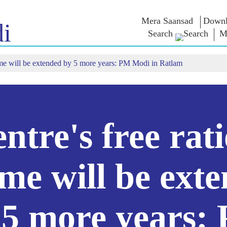
Mera Saansad
Downl
i
Search
M
eme will be extended by 5 more years: PM Modi in Ratlam
ൺ ഇൻ
ഭരണനിര്‍വഹണം
വിഭാഗങ്ങൾ
എൻ.എം-
യുക
ആശയങ
ഭരണനിര്‍വഹണ
NaMo Merchandise
മാതൃകകൾ
Celebrating
ബാത്
എക്സാം
ആഗോള
Motherhood
വാരിയേഴ്സ്
യം
അംഗീകാരം
അന്താരാഷ്‌ട്രീയ
ക
ഉദ്ധരണിക
ഇന്ഫോഗ്രാഫിക്സ
Kashi Vikas Yatra
പ്രസംഗങ്
ntre's free rat
ഉള്‍ക്കാഴ്‌ചകൾ
പ്രസംഗങ
ലിഖിതരൂ
അഭിമുഖങ
ബ്ലോഗ്
me will be ext
 5 more years: