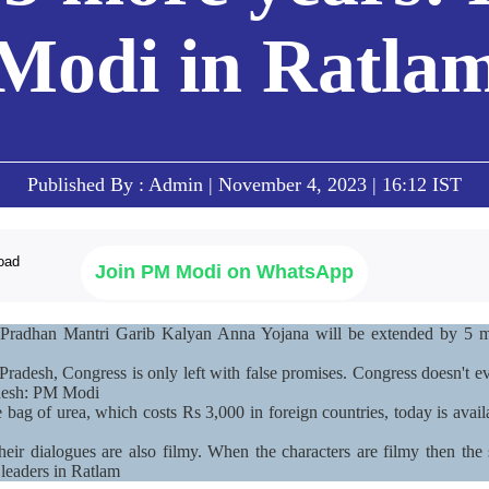
Modi in Ratla
Published By : Admin | November 4, 2023 | 16:12 IST
Join PM Modi on WhatsApp
e, Pradhan Mantri Garib Kalyan Anna Yojana will be extended by 5 
Pradesh, Congress is only left with false promises. Congress doesn't 
desh: PM Modi
ag of urea, which costs Rs 3,000 in foreign countries, today is availa
their dialogues are also filmy. When the characters are filmy then the
 leaders in Ratlam