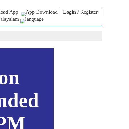
oad App
Login
/
Register
alayalam
 ന്റെ
എൻ.എം.
ബന്ധപ്പെടുക
്ങൾ
ലൈബ്രറി
പ്രധാനമന്ത്രിക്ക്
എഴുതുക
Photo Gallery
രാജ്യത്തെ
ഇ-ബുക്‌സ്
സേവിക്കുക
ള്‍
കവിയും
Contact Us
ങള്‍
രചയിതാവും
ion
്ങൾ
ഇ-ഗ്രീറ്റിംഗ്‌സ്
പത്തിൽ
അതികായന്മാർ
്ങൾ
Photo Booth
ended
 PM