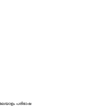
െ മലയാളം പരിഭാഷ