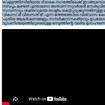
'വെളളത്തിനടിയിലായ ദ്വാരക നഗരത്തിലേക്ക് ഇറങ്ങുമ്പോ
'സ്വപ്നം കണ്ടത് എന്താണോ അതാണ് സുദര്‍ശന്‍ സേതുവില്‍ അ
'സമ്പന്നവും ശക്തവുമായ രാഷ്ട്രം കെട്ടിപ്പടുക്കുന്നതിനു
'വികാസ് ഭീ വിരാസത് ഭി' എന്ന മന്ത്രത്തോടെ വിശ്വാസ കേന്ദ്
'പുതിയ ആകര്‍ഷണങ്ങളും സമ്പര്‍ക്കസൗകര്യവും ഉപയോഗിച
'ദൃഢനിശ്ചയത്തിലൂടെയുള്ള നേട്ടത്തിന്റെ വലിയ ഉദാഹരണ