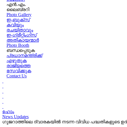
എൻ.എം.
ലൈബ്രറി
Photo Gallery
ഇ-ബുക്‌സ്
കവിയും
രചയിതാവും
ഇ-ഗ്രീറ്റിംഗ്‌സ്
അതികായന്മാർ
Photo Booth
ബന്ധപ്പെടുക
പ്രധാനമന്ത്രിക്ക്
എഴുതുക
രാജ്യത്തെ
സേവിക്കുക
Contact Us
ഹോം
News Updates
ഗുജറാത്തിലെ ദ്വാരകയില്‍ നടന്ന വിവിധ പദ്ധതികളുടെ ഉ