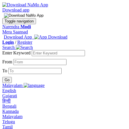
Download app
Toggle navigation
Narendra
Modi
Mera Saansad
Download App
Login
/
Register
Search
Enter Keyword
From
To
Malayalam
English
Gujarati
हिन्दी
Bengali
Kannada
Malayalam
Telugu
Tamil