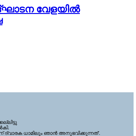
ദ്ഘാടന വേളയില്‍
ഷ
്ലിട്ടു
‍കി.
ന് ദ്വാരക ധാമിലും ഞാന്‍ അനുഭവിക്കുന്നത്'.