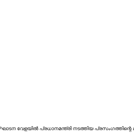
ദ്ഘാടന വേളയില്‍ പ്രധാനമന്ത്രി നടത്തിയ പ്രസംഗത്തിന്റ