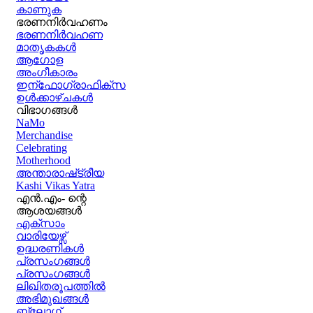
കാണുക
ഭരണനിര്‍വഹണം
ഭരണനിര്‍വഹണ
മാതൃകകൾ
ആഗോള
അംഗീകാരം
ഇന്ഫോഗ്രാഫിക്സ
ഉള്‍ക്കാഴ്‌ചകൾ
വിഭാഗങ്ങൾ
NaMo
Merchandise
Celebrating
Motherhood
അന്താരാഷ്‌ട്രീയ
Kashi Vikas Yatra
എൻ.എം- ന്റെ
ആശയങ്ങൾ
എക്സാം
വാരിയേഴ്സ്
ഉദ്ധരണികള്‍
പ്രസംഗങ്ങള്‍
പ്രസംഗങ്ങൾ
ലിഖിതരൂപത്തിൽ
അഭിമുഖങ്ങൾ
ബ്ലോഗ്