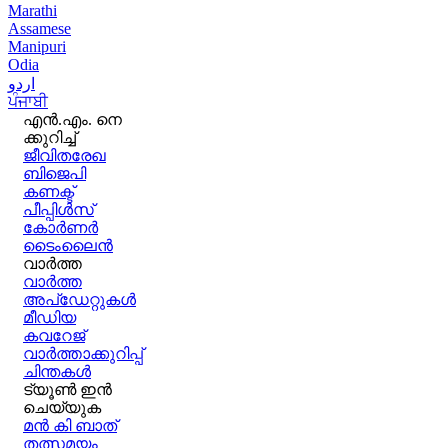
Marathi
Assamese
Manipuri
Odia
اردو
ਪੰਜਾਬੀ
എൻ.എം. നെ
ക്കുറിച്ച്
ജീവിതരേഖ
ബിജെപി
കണക്ട്
പീപ്പിൾസ്
കോർണർ
ടൈംലൈൻ
വാർത്ത
വാർത്ത
അപ്ഡേറ്റുകൾ
മീഡിയ
കവറേജ്
വാർത്താക്കുറിപ്പ്
ചിന്തകൾ
ട്യൂൺ ഇൻ
ചെയ്യുക
മൻ കി ബാത്
തത്സമയം