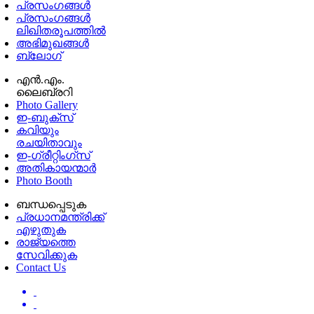
പ്രസംഗങ്ങള്‍
പ്രസംഗങ്ങൾ
ലിഖിതരൂപത്തിൽ
അഭിമുഖങ്ങൾ
ബ്ലോഗ്
എൻ.എം.
ലൈബ്രറി
Photo Gallery
ഇ-ബുക്‌സ്
കവിയും
രചയിതാവും
ഇ-ഗ്രീറ്റിംഗ്‌സ്
അതികായന്മാർ
Photo Booth
ബന്ധപ്പെടുക
പ്രധാനമന്ത്രിക്ക്
എഴുതുക
രാജ്യത്തെ
സേവിക്കുക
Contact Us