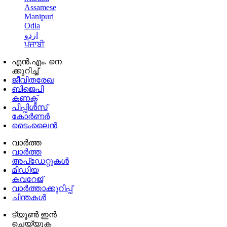
Assamese
Manipuri
Odia
اردو
ਪੰਜਾਬੀ
എൻ.എം. നെ
ക്കുറിച്ച്
ജീവിതരേഖ
ബിജെപി
കണക്ട്
പീപ്പിൾസ്
കോർണർ
ടൈംലൈൻ
വാർത്ത
വാർത്ത
അപ്ഡേറ്റുകൾ
മീഡിയ
കവറേജ്
വാർത്താക്കുറിപ്പ്
ചിന്തകൾ
ട്യൂൺ ഇൻ
ചെയ്യുക