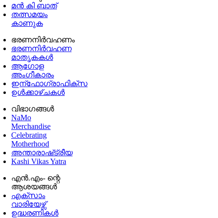
മൻ കി ബാത്
തത്സമയം
കാണുക
ഭരണനിര്‍വഹണം
ഭരണനിര്‍വഹണ
മാതൃകകൾ
ആഗോള
അംഗീകാരം
ഇന്ഫോഗ്രാഫിക്സ
ഉള്‍ക്കാഴ്‌ചകൾ
വിഭാഗങ്ങൾ
NaMo
Merchandise
Celebrating
Motherhood
അന്താരാഷ്‌ട്രീയ
Kashi Vikas Yatra
എൻ.എം- ന്റെ
ആശയങ്ങൾ
എക്സാം
വാരിയേഴ്സ്
ഉദ്ധരണികള്‍