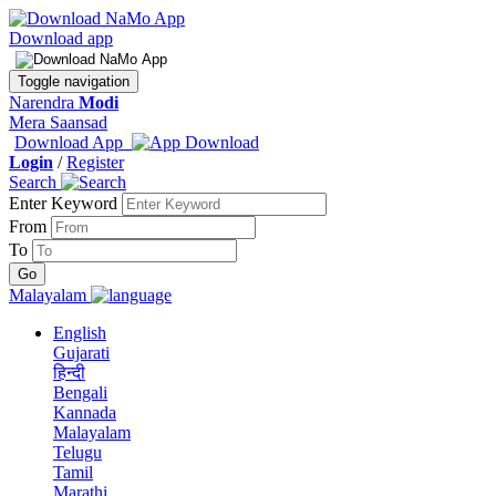
Download app
Toggle navigation
Narendra
Modi
Mera Saansad
Download App
Login
/
Register
Search
Enter Keyword
From
To
Malayalam
English
Gujarati
हिन्दी
Bengali
Kannada
Malayalam
Telugu
Tamil
Marathi