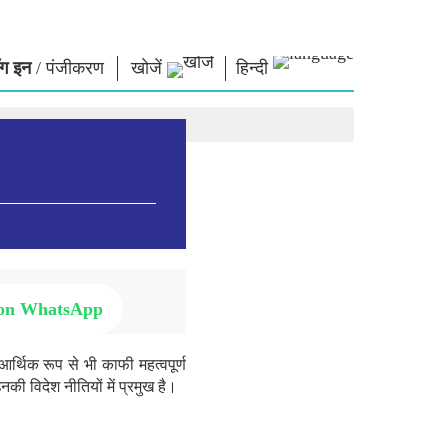
ग इन
/
पंजीकरण
खोजें
हिन्दी
ार
नमो लाइब्रेरी
कनेक्ट
स
फोटो गैलरी
प्रधानमंत्री को लिखें
ई-बुक्स
राष्ट्र की सेवा करें
कवि और लेखक
हमसे संपर्क करें
ल पाठ
ई-ग्रीटिंग्स
दिग्गज बोले
फोटो बूथ
 on WhatsApp
आर्थिक रूप से भी काफी महत्वपूर्ण
उनकी विदेश नीतियों में प्रमुख है।