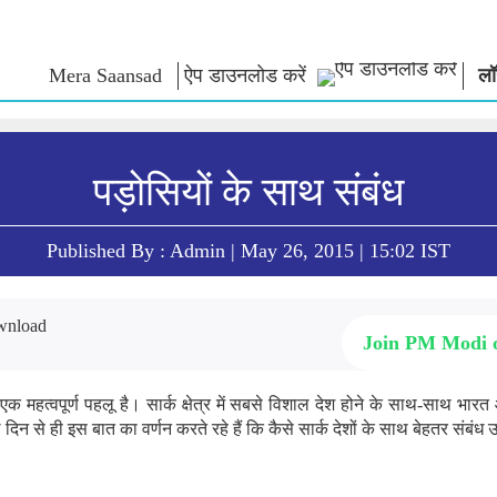
Mera Saansad
ऐप डाउनलोड करें
लॉ
न
शासन
श्रेणियाँ
नमो के विच
पड़ोसियों के साथ संबंध
त
शासन प्रतिमान
नमो मर्चेंडाइज
एग्जाम वारियर्
वैश्विक पहचान
सेलिब्रेटिंग मदरहुड
कोट्स
इंफोग्राफिक्स
अंतर्राष्‍ट्रीय
भाषण
Published By : Admin | May 26, 2015 | 15:02 IST
इनसाइट्स
काशी विकास यात्रा
संबोधन का मू
साक्षात्कार
ब्लॉग
Join PM Modi
एक महत्वपूर्ण पहलू है। सार्क क्षेत्र में सबसे विशाल देश होने के साथ-साथ भारत 
ले दिन से ही इस बात का वर्णन करते रहे हैं कि कैसे सार्क देशों के साथ बेहतर संबंध 