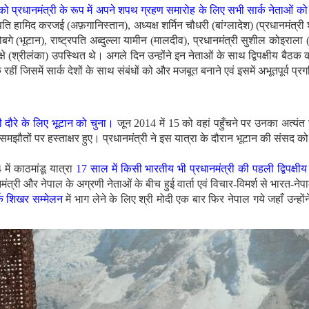
4 को प्रधानमंत्री के रूप में अपने शपथ ग्रहण समारोह के लिए सभी सार्क नेताओं 
ति हामिद करजई (अफ़गानिस्तान), अध्यक्ष शर्मिन चौधरी (बांग्लादेश) (प्रधानमंत्री श
ग तोबगे (भूटान), राष्ट्रपति अब्दुल्ला यामीन (मालदीव), प्रधानमंत्री सुशील कोइराल
्षे (श्रीलंका) उपस्थित थे। अगले दिन उन्होंने इन नेताओं के साथ द्विपक्षीय बै
ीं जिसमें सार्क देशों के साथ संबंधों को और मजबूत बनाने एवं इसमें अभूतपूर्व प्रगति
शी दौरे के लिए भूटान को चुना।
जून 2014 में 15 को वहां पहुँचने पर उनका अत्यंत
ण समझौतों पर हस्ताक्षर हुए। प्रधानमंत्री ने इस यात्रा के दौरान भूटान की संसद 
 में काठमांडू यात्रा
17 साल में किसी भारतीय भी प्रधानमंत्री की पहली द्विपक्षीय
मंत्री और नेपाल के अग्रणी नेताओं के बीच हुई वार्ता एवं विचार-विमर्श से भारत-नेप
र्क शिखर सम्मेलन
में भाग लेने के लिए श्री मोदी एक बार फिर नेपाल गये जहाँ उन्होंन