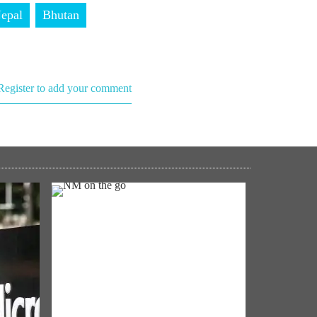
epal
Bhutan
Register to add your comment