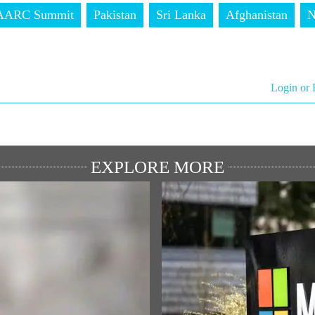
AARC Summit
Pakistan
Sri Lanka
Afghanistan
N
Login or 
EXPLORE MORE