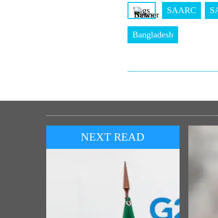
Tags
SAARC
S
Bangladesh
NEXT READ