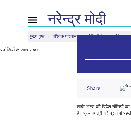
नरेन्द्र
मोदी
Toggle
navigation
मुख्य पृष्ठ
वैश्विक पहचान
पड़ोसियों के साथ संबंध
नमो के बारे में
न्यूज़
ट्यून इ
जीवनी
न्यूज़ अप्डेट्स
मन की बा
बीजेपी कनेक्ट
मीडिया कवरेज
लाइव देखें
पीपल्स कॉर्नर
न्यूज़लेटर
टाइमलाइन
रिफ्लेक्शन्स
Share
सार्क भारत की विदेश नीतियों का 
है। प्रधानमंत्री नरेन्द्र मोदी पह