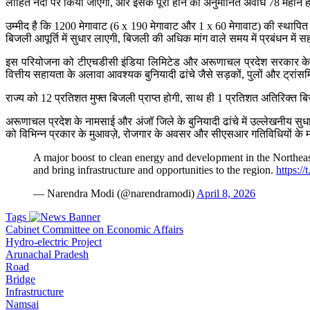
लोहित नदी पर किया जाएगा, और इसके पूरा होने की अनुमानित अवधि 78 महीने ह
उम्‍मीद है कि 1200 मेगावाट (6 x 190 मेगावाट और 1 x 60 मेगावाट) की स्थापित
बिजली आपूर्ति में सुधार लाएगी, बिजली की अधिक मांग वाले समय में प्रबंधन में स
इस परियोजना को टीएचडीसी इंडिया लिमिटेड और अरूणाचल प्रदेश सरकार के बीच 
वित्तीय सहायता के अलावा आवश्‍यक बुनियादी ढांचे जैसे सड़कों, पुलों और ट्रा
राज्य को 12 प्रतिशत मुफ्त बिजली प्राप्त होगी, साथ ही 1 प्रतिशत अतिरिक्त बिज
अरूणाचल प्रदेश के नामसाई और अंजॉ जिले के बुनियादी ढांचे में उल्लेखनीय स
को विभिन्न प्रकार के मुआवज़े, रोजगार के अवसर और सीएसआर गतिविधियों के म
A major boost to clean energy and development in the Northeast
and bring infrastructure and opportunities to the region.
https:/
— Narendra Modi (@narendramodi)
April 8, 2026
Tags
Cabinet Committee on Economic Affairs
Hydro-electric Project
Arunachal Pradesh
Road
Bridge
Infrastructure
Namsai