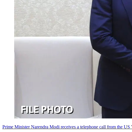
Prime Minister Narendra Modi receives a telephone call from the US 