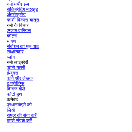
नमो मर्चेंडाइज
सेलिब्रेटिंग मदरहुड
अंतर्राष्‍ट्रीय
काशी विकास यात्रा
नमो के विचार
एग्जाम वारियर्स
कोट्स
भाषण
संबोधन का मूल पाठ
साक्षात्कार
ब्लॉग
नमो लाइब्रेरी
फोटो गैलरी
ई-बुक्स
कवि और लेखक
ई-ग्रीटिंग्स
दिग्गज बोले
फोटो बूथ
कनेक्ट
प्रधानमंत्री को
लिखें
राष्ट्र की सेवा करें
हमसे संपर्क करें