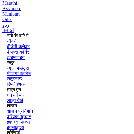
Marathi
Assamese
Manipuri
Odia
اردو
ਪੰਜਾਬੀ
नमो के बारे में
जीवनी
बीजेपी कनेक्ट
पीपल्स कॉर्नर
टाइमलाइन
न्यूज़
न्यूज़ अप्डेट्स
मीडिया कवरेज
न्यूज़लेटर
रिफ्लेक्शन्स
ट्यून इन
मन की बात
लाइव देखें
शासन
शासन प्रतिमान
वैश्विक पहचान
इंफोग्राफिक्स
इनसाइट्स
श्रेणियाँ