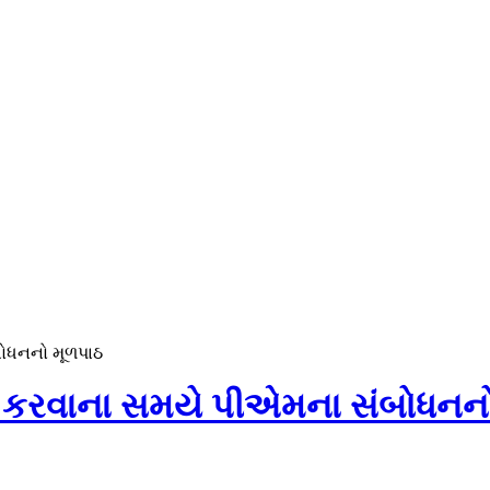
બોધનનો મૂળપાઠ
ઓફ કરવાના સમયે પીએમના સંબોધનન