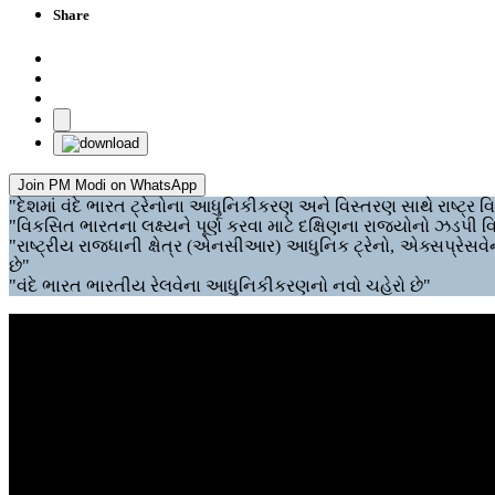
Share
Join PM Modi on WhatsApp
"દેશમાં વંદે ભારત ટ્રેનોના આધુનિકીકરણ અને વિસ્તરણ સાથે રાષ્ટ્ર 
"વિકસિત ભારતના લક્ષ્યને પૂર્ણ કરવા માટે દક્ષિણના રાજ્યોનો ઝડપી 
"રાષ્ટ્રીય રાજધાની ક્ષેત્ર (એનસીઆર) આધુનિક ટ્રેનો, એક્સપ્રેસ
છે"
"વંદે ભારત ભારતીય રેલવેના આધુનિકીકરણનો નવો ચહેરો છે"