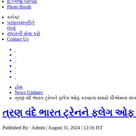
દિગ્ગજો બોલ્યા
Photo Booth
કનેક્ટ
પ્રધાનમંત્રીને
લખો
રાષ્ટ્રની સેવા કરો
Contact Us
હોમ
News Updates
ત્રણ વંદે ભારત ટ્રેનને ફ્લેગ ઓફ કરવાના સમયે પીએમના સં
ત્રણ વંદે ભારત ટ્રેનને ફ્લેગ 
Published By : Admin | August 31, 2024 | 12:16 IST