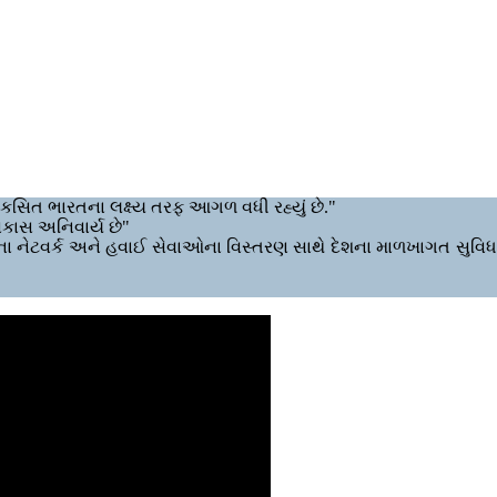
વિકસિત ભારતના લક્ષ્ય તરફ આગળ વધી રહ્યું છે."
વિકાસ અનિવાર્ય છે"
વેના નેટવર્ક અને હવાઈ સેવાઓના વિસ્તરણ સાથે દેશના માળખાગત સુવિધ