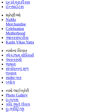
ઇન્ફોગ્રાફીક્સ
ઈન્સાઈટ્સ
શ્રેણીઓ
NaMo
Merchandise
Celebrating
Motherhood
આંતરરાષ્ટ્રીય
Kashi Vikas Yatra
નમોના વિચાર
એક્ઝામ વોરિયર્સ
અવતરણો
ભાષણ
સંબોધનનું મૂળ
લખાણ
સાક્ષાત્કાર
બ્લોગ
નમો લાઈબ્રેરી
Photo Gallery
ઇ-બુક્સ
કવિ અને લેખક
ઇ-ગ્રીટિંગ્સ