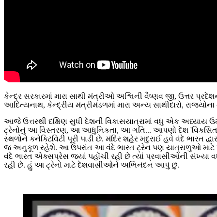
કેન્દ્ર સરકારમાં મારા સાથી મંત્રીઓ અશ્વિની વૈષ્ણવ જી, ઉત્તર પ
આદિત્યનાથ, કેન્દ્રીય મંત્રીમંડળમાં મારા અન્ય સાથીદારો, રાજ
આજે ઉત્તરથી દક્ષિણ સુધી દેશની વિકાસયાત્રામાં વધુ એક અધ્યાય ઉમે
ટ્રેનોનું આ વિસ્તરણ, આ આધુનિકતા, આ ગતિ... આપણો દેશ 'વિકસિત
સ્થળોને કનેક્ટિવિટી પૂરી પાડી છે. મંદિર શહેર મદુરાઈ હવે વંદે ભારત 
જ અનુકૂળ રહેશે. આ ઉપરાંત આ વંદે ભારત ટ્રેન પણ યાત્રાળુઓ માટે
વંદે ભારત એક્સપ્રેસ જ્યાં પહોંચી રહી છે ત્યાં પ્રવાસીઓની સંખ્
રહી છે. હું આ ટ્રેનો માટે દેશવાસીઓને અભિનંદન આપું છું.