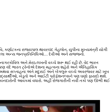
િ, કર્ણાટકના રાજ્યપાલ થાવરચંદ ગેહલોત, યુપીના મુખ્યમંત્રી યોગી
ંથી આવેલા અન્ય જનપ્રતિનિધિઓ… દેવીઓ અને સજ્જનો.
ાઈ-નાગરકોવિલ અને મેરઠ-લખનૌ વચ્ચે શરૂ થઈ રહી છે. વેદ ભારત
ણ વંદે ભારત ટ્રેનોએ દેશના મહત્વના શહેરો અને ઐતિહાસિક
હેવારો અથવા સપ્તાહના અંતે મદુરાઈ અને બેંગલુરુ વચ્ચે અવરજવર માટે ખૂબ
િદ્યાર્થીઓ, ખેડૂતો અને આઈટી પ્રોફેશનલ્સને પણ ઘણો ફાયદો થશે.
અને દુકાનદારોની આવકમાં વધારો. અહીં રોજગારીની નવી તકો પણ ઊભી થઈ