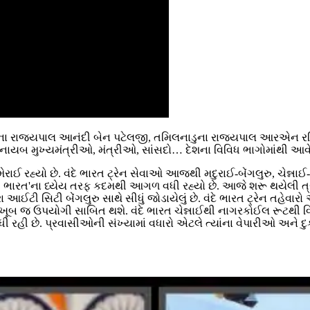
્રદેશના રાજ્યપાલ આનંદી બેન પટેલજી, તમિલનાડુના રાજ્યપાલ આરએન રવ
્યોના નાયબ મુખ્યમંત્રીઓ, મંત્રીઓ, સાંસદો… દેશના વિવિધ ભાગોમા
રાઈ રહ્યો છે. વંદે ભારત ટ્રેન સેવાઓ આજથી મદુરાઈ-બેંગલુરુ, ચેન્ન
 ભારત'ના ધ્યેય તરફ કદમથી આગળ વધી રહ્યો છે. આજે શરૂ થયેલી ત્ર
દ્વારા આઈટી સિટી બેંગલુરુ સાથે સીધું જોડાયેલું છે. વંદે ભારત ટ્રેન ત
 ખૂબ જ ઉપયોગી સાબિત થશે. વંદે ભારત ચેન્નાઈથી નાગરકોઈલ રૂટથી વ
યા વધી રહી છે. પ્રવાસીઓની સંખ્યામાં વધારો એટલે ત્યાંના વેપારીઓ 