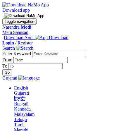
Download app
Toggle navigation
Narendra
Modi
Mera Saansad
Download App
Login
/
Register
Search
Enter Keyword
From
To
Gujarati
English
Gujarati
हिन्दी
Bengali
Kannada
Malayalam
Telugu
Tamil
Marathi