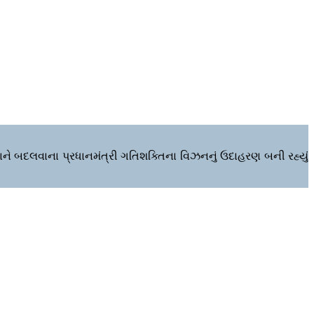
ાને બદલવાના પ્રધાનમંત્રી ગતિશક્તિના વિઝનનું ઉદાહરણ બની રહ્યું