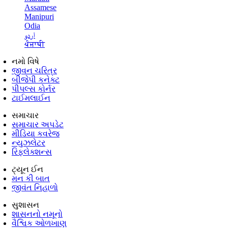
Assamese
Manipuri
Odia
اردو
ਪੰਜਾਬੀ
નમો વિષે
જીવન ચરિત્ર
બીજેપી કનેક્ટ
પીપલ્સ કોર્નર
ટાઈમલાઈન
સમાચાર
સમાચાર અપડેટ
મીડિયા કવરેજ
ન્યુઝલેટર
રિફ્લેક્શન્સ
ટ્યૂન ઈન
મન કી બાત
જીવંત નિહાળો
સુશાસન
શાસનનો નમૂનો
વૈશ્વિક ઓળખાણ