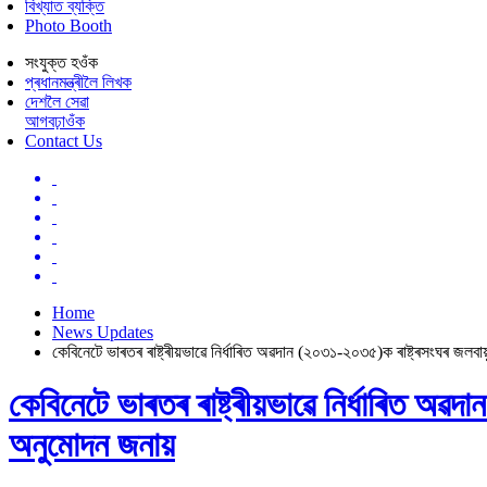
বিখ্যাত ব্যক্তি
Photo Booth
সংযুক্ত হওঁক
প্ৰধানমন্ত্ৰীলৈ লিখক
দেশলৈ সেৱা
আগবঢ়াওঁক
Contact Us
Home
News Updates
কেবিনেটে ভাৰতৰ ৰাষ্ট্ৰীয়ভাৱে নিৰ্ধাৰিত অৱদান (২০৩১-২০৩৫)ক ৰাষ্ট্ৰসংঘৰ জলবা
কেবিনেটে ভাৰতৰ ৰাষ্ট্ৰীয়ভাৱে নিৰ্ধাৰিত অৱ
অনুমোদন জনায়