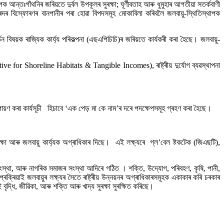
আন্তঃগাঁথনিৰ জৰিয়তে দুৰ্বল উপকূলৰ সুৰক্ষা; ঘূৰ্ণীবতাহ আৰু ধুমুহাৰ আগতীয়া সতৰ্কবাণী
ৰ হ্ৰদৰ বিস্ফোৰণৰ বানপানীৰ পৰা হোৱা বিপদসমূহ মোকাবিলা কৰিবলৈ জলবায়ু-স্থিতিস্থাপক
্তন বিষয়ক ৰাজ্যিক কাৰ্য্য পৰিকল্পনা (এছএপিচিচি)ৰ জৰিয়তে কাৰ্যকৰী কৰা হৈছে। জলবায়ু-
ative for Shoreline Habitats & Tangible Incomes), ৰাষ্ট্ৰীয় দুৰ্যোগ ব্যৱস্থাপনা
ণ কৰা কাৰ্যসূচী হিচাবে ‘এক পেড় মা কে নাম’ৰ দৰে পদক্ষেপসমূহ গ্ৰহণ কৰা হৈছে।
ৰক্ষা আৰু জলবায়ু কাৰ্য্যক অগ্ৰাধিকাৰ দিছে। এই লক্ষ্যৰে গ্ল’বেল ষ্টকটেক (জিএছটি),
গ সংস্থা, আৰু নাগৰিক সমাজৰ সংস্থা আদিৰে গঠিত । শক্তি, উদ্যোগ, পৰিবহণ, কৃষি, পানী,
্ৰিয়াই জলবায়ুৰ লক্ষ্যৰ সৈতে ৰাষ্ট্ৰীয় উন্নয়নৰ অগ্ৰাধিকাৰসমূহক একাকাৰ কৰি চৰকাৰ
ৃদ্ধি, জীৱিকা, আৰু শক্তি আৰু খাদ্য সুৰক্ষা সুৰক্ষিত কৰিছে।