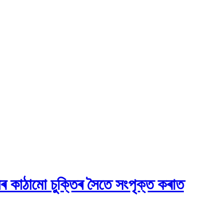
তনৰ কাঠামো চুক্তিৰ সৈতে সংপৃক্ত কৰাত