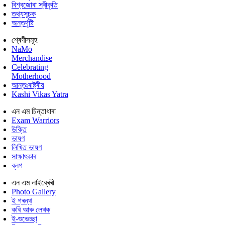
বিশ্বজোৰা স্বীকৃতি
তথ্যসূচক
অন্তৰ্দৃষ্টি
শ্ৰেণীসমূহ
NaMo
Merchandise
Celebrating
Motherhood
আন্তঃৰাষ্ট্ৰীয়
Kashi Vikas Yatra
এন এম চিন্তাধাৰা
Exam Warriors
উক্তি
ভাষণ
লিখিত ভাষণ
সাক্ষাৎকাৰ
ব্লগ
এন এম লাইব্ৰেৰী
Photo Gallery
ই গ্ৰন্থ
কবি আৰু লেখক
ই-শুভেচ্ছা