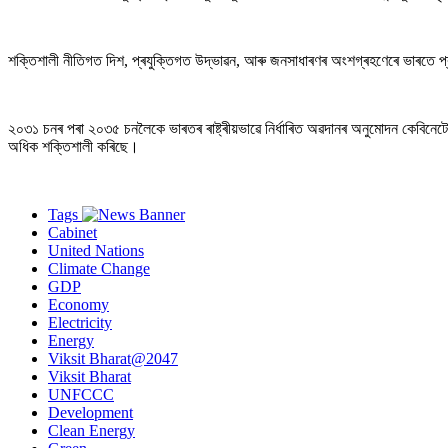
শক্তিশালী নীতিগত দিশ, প্ৰযুক্তিগত উদ্ভাৱন, আৰু জনসাধাৰণৰ অংশগ্ৰহণেৰে ভাৰতে প্
২০৩১ চনৰ পৰা ২০৩৫ চনলৈকে ভাৰতৰ ৰাষ্ট্ৰীয়ভাৱে নিৰ্ধাৰিত অৱদানৰ অনুমোদন কেবিনেটে কম
অধিক শক্তিশালী কৰিছে।
Tags
Cabinet
United Nations
Climate Change
GDP
Economy
Electricity
Energy
Viksit Bharat@2047
Viksit Bharat
UNFCCC
Development
Clean Energy