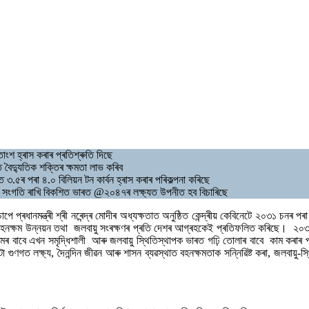
শ হ্ৰাস কৰাৰ প্ৰতিশ্ৰুতি দিছে
বৈদ্যুতিক শক্তিৰ ক্ষমতা লাভ কৰিব
৫ৰ পৰা ৪.০ বিলিয়ন টন কাৰ্বন হ্ৰাস কৰাৰ পৰিকল্পনা কৰিছে
সৈতে সংগতি ৰাখি বিকশিত ভাৰত @২০৪৭ৰ লক্ষ্যত উপনীত হব বিচাৰিছে
ে প্ৰধানমন্ত্ৰী শ্ৰী নৰেন্দ্ৰ মোদীৰ অধ্যক্ষতাত অনুষ্ঠিত কেন্দ্ৰীয় কেবিনেটে ২০৩১ চন
হনক্ষম উন্নয়ন তথা জলবায়ু সংৰক্ষণৰ প্ৰতি দেশৰ আগ্ৰহকেই প্ৰতিফলিত কৰিছে। ২০৩১-৩৫
জন্মৰ বাবে এখন সমৃদ্ধিশালী আৰু জলবায়ু স্থিতিস্থাপক ভাৰত গঢ়ি তোলাৰ বাবে কাম কৰাৰ প
া গুণগত লক্ষ্য, দৈনন্দিন জীৱন আৰু শাসন ব্যৱস্থাত বহনক্ষমতাক সন্নিৱিষ্ট কৰা, জলবায়ু