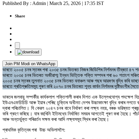
Published By : Admin | March 25, 2026 | 17:35 IST
Share
Join PM Modi on WhatsApp
ভাৰতে ২০০৫ চনৰ স্তৰৰ পৰা ২০৩৫ চনৰ ভিতৰত নিজৰ জিডিপিৰ নিৰ্গমনৰ তীব্ৰতা ৪৭ শতাং
ভাৰতে ২০৩৫ চনৰ ভিতৰত অজীৱাশ্ম ইন্ধন ভিত্তিক শক্তি সম্পদৰ পৰা ৬০ শতাংশ সঞ্চিত 
২০০৫ চনৰ স্তৰৰ তুলনাত ২০৩৫ চনৰ ভিতৰত বনাঞ্চল আৰু গছৰ আৱৰণৰ বৃদ্ধি কৰি ভাৰতে ৩.
ভাৰতে প্ৰতিশ্ৰুতিসমূহ পূৰণ কৰি ২০৭০ চনৰ ভিতৰত শূন্য কাৰ্বন নিৰ্গমনৰ দৃষ্টিভংগীৰ 
ভাৰতৰ জলবায়ু সম্পৰ্কীয় কাৰ্যকলাপ শক্তিশালী কৰাৰ দিশত এক উল্লেখযোগ্য পদক্ষেপ হিচাপ
ইউএনএফচিচিচি আৰু ইয়াৰ পেৰিছ চুক্তিৰ অধীনত দেশৰ উচ্চাকাংক্ষা বৃদ্ধি কৰাৰ লগতে ব
দ্বাৰা পৰিচালিত। যি কেৱল ২০৪৭ চনৰ বাবে নিৰ্ধাৰণ কৰা লক্ষ্য নহয়, বৰঞ্চ ভৱিষ্যত প্ৰ
কৰি গ্ৰহণ কৰিছে। যাৰ বহুখিনি ইতিমধ্যে নিৰ্ধাৰিত সময়ৰ আগতেই পূৰণ কৰা হৈছে। পাঁচট
আৰু অন্তৰ্ভুক্ত পৰিৱৰ্তন সক্ষম কৰা আদি লক্ষ্যসমূহ স্থিৰ কৰা হৈছে।
প্ৰাথমিক কৃতিত্বৰ পৰা উচ্চ অভিলাসলৈ: