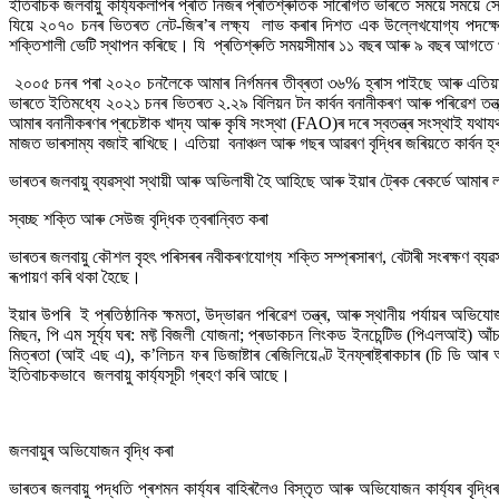
ইতিবাচক জলবায়ু কাৰ্য্যকলাপৰ প্ৰতি নিজৰ প্ৰতিশ্ৰুতিক সাৰোগত ভাৰতে সময়ে সময
যিয়ে ২০৭০ চনৰ ভিতৰত নেট-জিৰ’ৰ লক্ষ্য লাভ কৰাৰ দিশত এক উল্লেখযোগ্য পদক্ষে
শক্তিশালী ভেটি স্থাপন কৰিছে। যি প্ৰতিশ্ৰুতি সময়সীমাৰ ১১ বছৰ আৰু ৯ বছৰ আগতে 
২০০৫ চনৰ পৰা ২০২০ চনলৈকে আমাৰ নিৰ্গমনৰ তীব্ৰতা ৩৬% হ্ৰাস পাইছে আৰু এতিয়া 
ভাৰতে ইতিমধ্যে ২০২১ চনৰ ভিতৰত ২.২৯ বিলিয়ন টন কাৰ্বন বনানীকৰণ আৰু পৰিৱেশ তন্ত্ৰ 
আমাৰ বনানীকৰণৰ প্ৰচেষ্টাক খাদ্য আৰু কৃষি সংস্থা (FAO)ৰ দৰে স্বতন্ত্ৰ সংস্থাই যথায
মাজত ভাৰসাম্য বজাই ৰাখিছে। এতিয়া বনাঞ্চল আৰু গছৰ আৱৰণ বৃদ্ধিৰ জৰিয়তে কাৰ্বন 
ভাৰতৰ জলবায়ু ব্যৱস্থা স্থায়ী আৰু অভিলাষী হৈ আহিছে আৰু ইয়াৰ ট্ৰেক ৰেকৰ্ডে আমা
স্বচ্ছ শক্তি আৰু সেউজ বৃদ্ধিক ত্বৰান্বিত কৰা
ভাৰতৰ জলবায়ু কৌশল বৃহৎ পৰিসৰৰ নবীকৰণযোগ্য শক্তি সম্প্ৰসাৰণ, বেটাৰী সংৰক্ষণ ব্যৱস
ৰূপায়ণ কৰি থকা হৈছে।
ইয়াৰ উপৰি ই প্ৰতিষ্ঠানিক ক্ষমতা, উদ্ভাৱন পৰিৱেশ তন্ত্ৰ, আৰু স্থানীয় পৰ্যায়ৰ অ
মিছন, পি এম সূৰ্য্য ঘৰ: মফ্ট বিজলী যোজনা; প্ৰডাকচন লিংকড ইনচেন্টিভ (পিএলআই) আঁচনি
মিত্ৰতা (আই এছ এ), ক’লিচন ফৰ ডিজাষ্টাৰ ৰেজিলিয়েণ্ট ইনফ্ৰাষ্ট্ৰাকচাৰ (চি ডি আৰ আই)
ইতিবাচকভাবে জলবায়ু কাৰ্য্যসূচী গ্ৰহণ কৰি আছে।
জলবায়ুৰ অভিযোজন বৃদ্ধি কৰা
ভাৰতৰ জলবায়ু পদ্ধতি প্ৰশমন কাৰ্য্যৰ বাহিৰলৈও বিস্তৃত আৰু অভিযোজন কাৰ্য্যৰ বৃদ