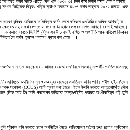
চনত আপডেট কৰাৰ পিছত এতিয়া দেশ খনে ২০৩১-৩৫ চনৰ বাবে নিজৰ লক্ষ্য ঘোষণা কৰিছে,
 সম্পদ ভিত্তিক বিদ্যুৎ শক্তি স্থাপন ক্ষমতাৰ ৪০% কৰাৰ লক্ষ্যৰে ২০১৫ চনতে এক
 আৱৰণ বৃদ্ধিৰ জৰিয়তে অতিৰিক্ত কাৰ্বন হ্ৰাস কৰিবলৈ এনডিচিয়ে অধিক আগবাঢ়িছে।
কাৰ ক্ষেত্ৰত সহায় কৰাৰ লগতে ভাৰতৰ কাৰ্বন হ্ৰাসৰ লক্ষ্যৰ দিশত অৰিহণা যোগাই আহিছে।
ে। এক কথাত ভাৰতে জিডিপি বৃদ্ধিৰ হাৰ উচ্চ বজাই ৰাখিলেও অৰ্থনীতি আৰু পৰিৱেশ বিজ্ঞানৰ
লিয়ন টন কাৰ্বন হ্ৰাসৰ পদক্ষেপ গ্ৰহণ কৰা হৈছে। ।
গাঁথনি নিশ্চিত কৰাকে ধৰি একাধিক ব্যৱস্থাৰ জৰিয়তে জলবায়ু সম্পৰ্কীয় প্ৰতিশ্ৰুতিসমূহ
আঁচনিৰ জৰিয়তে অৰ্থনীতিৰ মূল খণ্ডসমূহৰ মাজেৰে একত্ৰিত কৰিব পাৰি। গ্ৰীণ হাইড্ৰ’জেন
ব্যৱহাৰ আৰু সংৰক্ষণ (CCUS) আদি গ্ৰহণ কৰা হৈছে।ইয়াৰ উপৰি ভাৰতে আন্তঃৰাষ্ট্ৰীয় সৌৰ
িচন (লিড-আই টি) আদি পদক্ষেপৰ জৰিয়তে আন্তঃৰাষ্ট্ৰীয় পৰ্যায়ত অংশীদাৰিত্ব গঢ়ি তুলি
 বুলি স্বীকাৰ কৰি ভাৰতে ইয়াৰ অৰ্থনীতিৰ সৈতে অভিযোজন ঘটোৱা তথা দুৰ্যোগ প্ৰতিৰোধ