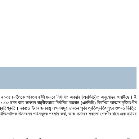
ৰ পৰা ২০৩৫ চনলৈকে ভাৰতৰ ৰাষ্ট্ৰীয়ভাৱে নিৰ্ধাৰিত অৱদান (এনডিচি)ত অনুমোদন জনাইছে। ই
 চনৰ বাবে ভাৰতৰ ৰাষ্ট্ৰীয়ভাৱে নিৰ্ধাৰিত অৱদান (এনডিচি) বিকশিত ভাৰতৰ দৃষ্টিভংগীৰ
্ৰতিশ্ৰুতি। ভাৰতে ইয়াৰ জলবায়ু লক্ষ্যসমূহ ভাৰতৰ পূৰ্বৰ প্ৰতিশ্ৰুতিসমূহৰ ওপৰত ভিত্তি
-স্থিতিস্থাপক উন্নয়নৰ পথসমূহক প্ৰসাৰ কৰা, আৰু সমাজৰ সকলো শ্ৰেণীৰ বাবে এক ন্যায্য