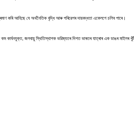
ৰমাণ কৰি আহিছে যে অৰ্থনৈতিক বৃদ্ধি আৰু পৰিৱেশৰ দায়বদ্ধতা একেলগে চলিব পাৰে।
 কাৰ্বনযুক্ত, জলবায়ু স্থিতিস্থাপক ভৱিষ্যতৰ দিশত ভাৰতৰ যাত্ৰাৰ এক ডাঙৰ মাইলৰ খুঁটি হি