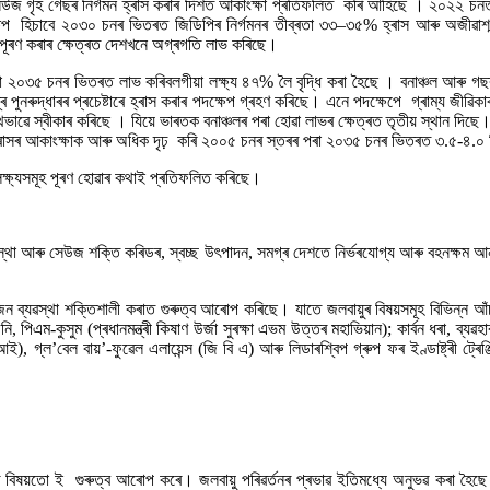
়ে সেউজ গৃহ গেছৰ নিৰ্গমন হ্ৰাস কৰাৰ দিশত আকাংক্ষা প্ৰতিফলিত কৰি আহিছে । ২০২২ 
প হিচাবে ২০৩০ চনৰ ভিতৰত জিডিপিৰ নিৰ্গমনৰ তীব্ৰতা ৩৩–৩৫% হ্ৰাস আৰু অজীৱাশ্ম
পূৰণ কৰাৰ ক্ষেত্ৰত দেশখনে অগ্ৰগতি লাভ কৰিছে।
২০৩৫ চনৰ ভিতৰত লাভ কৰিবলগীয়া লক্ষ্য ৪৭% লৈ বৃদ্ধি কৰা হৈছে । বনাঞ্চল আৰু গছৰ
পুনৰুদ্ধাৰৰ প্ৰচেষ্টাৰে হ্ৰাস কৰাৰ পদক্ষেপ গ্ৰহণ কৰিছে। এনে পদক্ষেপে গ্ৰাম্য জীৱি
থভাৱে স্বীকাৰ কৰিছে । যিয়ে ভাৰতক বনাঞ্চলৰ পৰা হোৱা লাভৰ ক্ষেত্ৰত তৃতীয় স্থান দিছ
হ্ৰাসৰ আকাংক্ষাক আৰু অধিক দৃঢ় কৰি ২০০৫ চনৰ স্তৰৰ পৰা ২০৩৫ চনৰ ভিতৰত ৩.৫-৪.০ বি
ৰ লক্ষ্যসমূহ পূৰণ হোৱাৰ কথাই প্ৰতিফলিত কৰিছে।
্থা আৰু সেউজ শক্তি কৰিডৰ, স্বচ্ছ উৎপাদন, সমগ্ৰ দেশতে নিৰ্ভৰযোগ্য আৰু বহনক্ষম আন্তঃ
ভিযোজন ব্যৱস্থা শক্তিশালী কৰাত গুৰুত্ব আৰোপ কৰিছে। যাতে জলবায়ুৰ বিষয়সমূহ বিভিন্ন 
, পিএম-কুসুম (প্ৰধানমন্ত্ৰী কিষাণ উৰ্জা সুৰক্ষা এভম উত্তৰ মহাভিয়ান); কাৰ্বন ধৰা, 
, গ্ল’বেল বায়’-ফুৱেল এলায়েন্স (জি বি এ) আৰু লিডাৰশ্বিপ গ্ৰুপ ফৰ ইণ্ডাষ্ট্ৰী ট্ৰেঞ্জ
্ধিৰ বিষয়তো ই গুৰুত্ব আৰোপ কৰে। জলবায়ু পৰিৱৰ্তনৰ প্ৰভাৱ ইতিমধ্যে অনুভৱ কৰা হৈছে