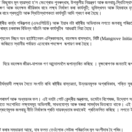
 মূল ব্যৱস্থা হ’ল মেংগ্ৰোভ পুনৰুদ্ধাৰ, উপকূলীয় নিয়ন্ত্ৰণ আৰু জলবায়ু-স্থিতিস্থাপক 
ক্ষণ আৰু বহনক্ষম জীৱিকাৰ বাবে লক্ষ্য নিৰ্ধাৰণ কৰা কাৰ্যসূচী; ভূমিস্খলন আৰু হিমবাহ
োগৰ বাবে প্ৰস্তুতি আৰু স্থিতিস্থাপকতা কাৰ্যসূচী আদি গ্ৰহণ কৰা হৈছে।
ৰীয় কাৰ্য্য পৰিকল্পনা (এনএপিচিচি) আৰু ইয়াৰ নটা ৰাষ্ট্ৰীয় অভিযানৰ লগতে জলবায়ু পৰিৱৰ
ৰু ৰাজ্য চৰকাৰৰ বিভিন্ন আঁচনি আৰু কাৰ্যসূচীৰ আগুৱাই নিয়া হৈছে।
েশ্যনেল মিছন অন ছাষ্টেইনেবল এগ্ৰিকালচাৰ, বহনক্ষম বাসস্থান, মিষ্টি (Mangrove Initi
দিৰ জৰিয়তে স্থানীয় পৰ্যায়ত এনেবোৰ পদক্ষেপ ৰূপায়ণ কৰা হৈছে।
 যিয়ে বহনক্ষম জীৱন-যাপনক গণ আন্দোলনলৈ ৰূপান্তৰিত কৰিছে । বৃক্ষৰোপণক জনতাই ৰূপায়
াদী লক্ষ্যৰ সৈতে সংগতি ৰাখি ৰাষ্ট্ৰীয় বাস্তৱতা, উন্নয়নমূলক অগ্ৰাধিকাৰ, শক্তি সু
ক পৰামৰ্শ আৰু অধ্যয়নৰ ফল। এই দহটা গোট কেন্দ্ৰীয় মন্ত্ৰালয়, ডমেইন বিশেষজ্ঞ, উদ্যো
াতে সংশোধিত লক্ষ্যসমূহ অভিলাষী, সাধনযোগ্য আৰু ঘৰুৱা সামৰ্থ্যৰ ভিতৰতে থাকে। এই প্ৰক
্ৰহণমূলক জলবায়ু নীতি নিৰ্ধাৰণৰ প্ৰতি দায়বদ্ধতাৰ কথাকেই প্ৰতিফলিত কৰিছে । লগতে ই ব
ৃষ্টি কৰাৰ সম্ভাৱনা আছে, যাৰ ফলত তেওঁলোক সেউজ পৰিৱৰ্তনৰ মূল অংশীদাৰ হৈ পৰিব।