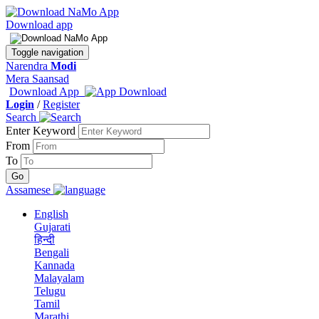
Download app
Toggle navigation
Narendra
Modi
Mera Saansad
Download App
Login
/
Register
Search
Enter Keyword
From
To
Assamese
English
Gujarati
हिन्दी
Bengali
Kannada
Malayalam
Telugu
Tamil
Marathi