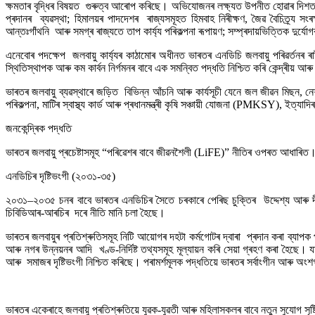
ক্ষমতাৰ বৃদ্ধিৰ বিষয়ত গুৰুত্ব আৰোপ কৰিছে। অভিযোজনৰ লক্ষ্যত উপনীত হোৱাৰ দিশত কিছুমান
প্ৰদানৰ ব্যৱস্থা; হিমালয়ৰ পাদদেশৰ ৰাজ্যসমূহত হিমবাহ নিৰীক্ষণ, জৈৱ বৈচিত্ৰ্য সংৰ
আন্তঃগাঁথনি আৰু সমগ্ৰ ৰাজ্যতে তাপ কাৰ্য্য পৰিকল্পনা ৰূপায়ণ; সম্প্ৰদায়ভিত্তিক দুৰ্য
এনেবোৰ পদক্ষেপ জলবায়ু কাৰ্য্যৰ কাঠামোৰ অধীনত ভাৰতৰ এনডিচি জলবায়ু পৰিৱৰ্তনৰ ৰাষ্ট্
স্থিতিস্থাপক আৰু কম কাৰ্বন নিৰ্গমনৰ বাবে এক সমন্বিত পদ্ধতি নিশ্চিত কৰি কেন্দ্ৰীয় আ
ভাৰতৰ জলবায়ু ব্যৱস্থাৰে জড়িত বিভিন্ন আঁচনি আৰু কাৰ্যসূচী যেনে জল জীৱন মিছন, ন
পৰিকল্পনা, মাটিৰ স্বাস্থ্য কাৰ্ড আৰু প্ৰধানমন্ত্ৰী কৃষি সঞ্চায়ী যোজনা (PMKSY), ইত্যা
জনকেন্দ্ৰিক পদ্ধতি
ভাৰতৰ জলবায়ু প্ৰচেষ্টাসমূহ “পৰিৱেশৰ বাবে জীৱনশৈলী (LiFE)” নীতিৰ ওপৰত আধাৰিত।
এনডিচিৰ দৃষ্টিভংগী (২০৩১-৩৫)
২০৩১–২০৩৫ চনৰ বাবে ভাৰতৰ এনডিচিৰ সৈতে চৰকাৰে পেৰিছ চুক্তিৰ উদ্দেশ্য আৰু দীৰ্ঘম্য
চিবিডিআৰ-আৰচিৰ দৰে নীতি মানি চলা হৈছে।
ভাৰতৰ জলবায়ুৰ প্ৰতিশ্ৰুতিসমূহ নিটি আয়োগৰ দহটা কৰ্মগোটৰ দ্বাৰা প্ৰদান কৰা ব্যাপ
আৰু নগৰ উন্নয়নৰ আদি খণ্ড-নিৰ্দিষ্ট তথ্যসমূহ মূল্যায়ন কৰি সেয়া গ্ৰহণ কৰা হৈছে। য
আৰু সমাজৰ দৃষ্টিভংগী নিশ্চিত কৰিছে। পৰামৰ্শমূলক পদ্ধতিয়ে ভাৰতৰ সৰ্বাংগীন আৰু অংশগ
ভাৰতৰ একেৰাহে জলবায়ু প্ৰতিশ্ৰুতিয়ে যুৱক-যুৱতী আৰু মহিলাসকলৰ বাবে নতুন সুযোগ স