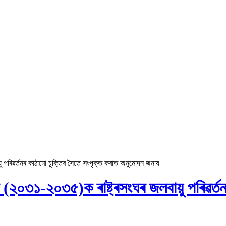
য়ু পৰিৱৰ্তনৰ কাঠামো চুক্তিৰ সৈতে সংপৃক্ত কৰাত অনুমোদন জনায়
দান (২০৩১-২০৩৫)ক ৰাষ্ট্ৰসংঘৰ জলবায়ু পৰিৱৰ্