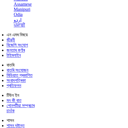
Assamese
Manipuri
Odia
اردو
ਪੰਜਾਬੀ
এন এমৰ বিষয়ে
জীৱনী
বিজেপি সংযোগ
জনতাৰ কৰ্ণাৰ
টাইমলাইন
বাতৰি
বাতৰি সংযোজন
মিডিয়াত প্ৰকাশিত
সংবাদপত্ৰিকা
প্ৰতিফলন
টিউন ইন
মন কী বাত
পোনপটীয়া সম্প্ৰচাৰ
চাওঁক
শাসন
শাসন দৃষ্টান্ত