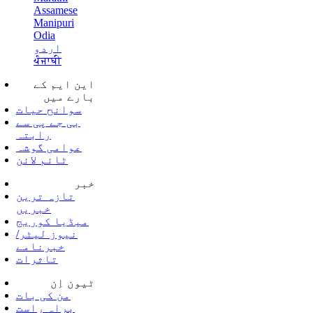
Assamese
Manipuri
Odia
اردو
ਪੰਜਾਬੀ
این ایم کے
بارے میں
سوانح حیات
بی جے پی سے
رابتہ
عوامی گوشہ
ٹائم لائن
خبر
تازہ ترین
خبریں
میڈیا کوریج
نیوز لیٹر/
خبرنامے
تاثرات
ٹیون اِن
من کی بات
براہ راست