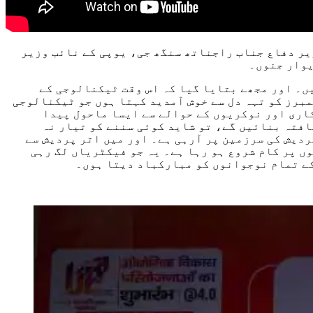
یر دفاع جناب راجناتھ سنگھ جی، یوپی کے نائب وزیر
یوار جنوں۔
ں۔ اور مجھے بتایا گیا کہ اس وقت ٹیکنالوجی کے
یملی ممبرز کو تہہ دل سے خوش آمدید کہتا ہوں جو ٹیکنالوجی
ش میں بھی سرمایہ کاری اور نوکریوں کے حوالے سے ایسا ماحول پیدا
افتہ بنائیں گے، تو شاید کوئی سننے کو تیار نہ
ردیش کی سرزمین پر آرہی ہے۔ اور میں اتر پردیش سے
ں پر کام شروع ہو رہا ہے۔ یہ جو فیکٹریاں لگ رہی
کے تمام نوجوانوں کو مبارکباد دیتا ہوں۔