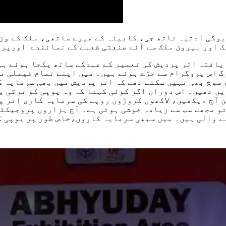
یوگی آدتیہ ناتھ جی، کابینہ کے میرے ساتھی، ملک کے وز
ک اور بیرون ملک سے آئے صنعتی شعبے کے نمائندے اورپر
یافتہ اتر پردیش کی تعمیر کے عہدکے ساتھ یکجا ہوئے ہی
 پر لاکھوں لوگ اس پروگرام سے جڑے ہوئے ہیں۔ میں اپنے تمام ف
رام سے جڑے ہوئے ہیں۔ 7-8 سال پہلے ہم سوچ بھی نہیں سکتے تھے کہ اتر پردی
ں تھیں۔ اس دوران اگر کوئی کہتا کہ وہ یوپی کو ترقی ی
 آج دیکھیں، لاکھوں کروڑوں روپے کی سرمایہ کاری اتر پ
تو مجھے سب سے زیادہ خوشی ہوتی ہے۔ آج ہزاروں پروجیکٹو
نے والی ہیں۔ میں سبھی سرمایہ کاروں،خاص طور پر یوپی 