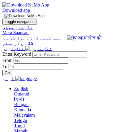
Download app
Toggle navigation
نارندر
مودی
Mera Saansad
اپلی کیشن ڈاؤن لوڈ کریں
لاگ اِن
/
رجسٹر
تلاش کریں
Enter Keyword
From
To
اردو
English
Gujarati
हिन्दी
Bengali
Kannada
Malayalam
Telugu
Tamil
Marathi