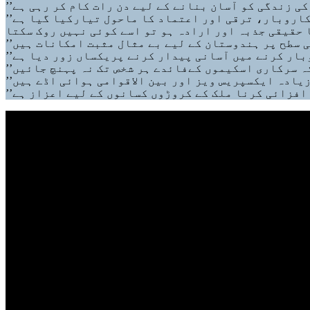
 حقیقی جذبہ اور ارادہ ہو تو اسے کوئی نہیں روک سکتا