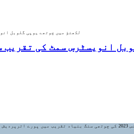
لکھنؤ میں چوتھے یوپی گلوبل انوی
بل انویسٹرس سمٹ کی تقریب س