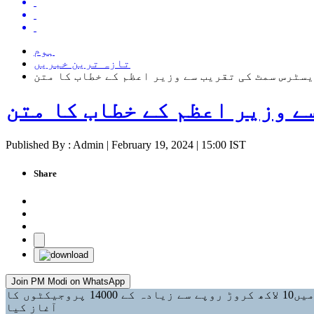
ہوم
تازہ ترین خبریں
سٹرس سمٹ کی تقریب سے وزیر اعظم کے خطاب کا متن
ے وزیر اعظم کے خطاب کا متن
Published By : Admin | February 19, 2024 | 15:00 IST
Share
Join PM Modi on WhatsApp
اترپردیش میں عالمی سرمایہ کاروں کی سربراہ کانفرنس 2023 کی چوتھی سنگ بنیاد تقریب میں پورے اترپردیش میں10 لاکھ کروڑ روپے سے زیادہ کے 14000 پروجیکٹوں کا
آغاز کیا