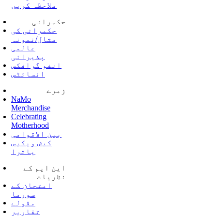
ملاحظہ کریں
حکمرانی
حکمرانی کی
مثال/نمونہ
عالمی
پذیرائی
انفو گرافکس
انسائٹس
زمرے
NaMo
Merchandise
Celebrating
Motherhood
بین الاقوامی
کیش ویکیس
یاترا
این ایم کے
نظریات
امتحان کے
سورما
مقولے
تقاریر