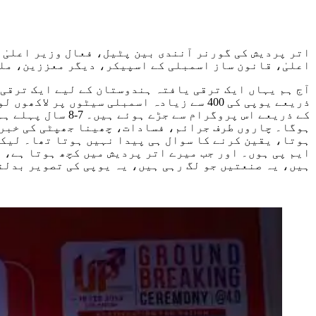
اتر پردیش کی گورنر آنندی بین پٹیل، فعال وزیر اعلیٰ 
اعلیٰ، قانون ساز اسمبلی کے اسپیکر، دیگر معززین، مل
آج ہم یہاں ایک ترقی یافتہ ہندوستان کے لیے ایک ترقی 
ذریعے یوپی کی 400 سے زیادہ اسمبلی سیٹوں
کے ذریعے اس پروگ
ہوگا۔ چاروں طرف جرائم، فسادات، چھینا جھپٹی کی خبری
ہوتا، یقین کرنے کا سوال ہی پیدا نہیں ہوتا تھا۔ لیکن
ایم پی ہوں۔ اور جب میرے اتر پردیش میں کچھ ہوتا ہے، 
ہیں، یہ صنعتیں جو لگ رہی ہیں، یہ یوپی کی تصویر بدل