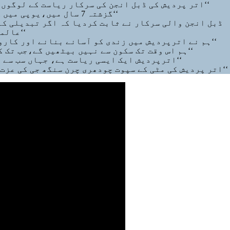
’’اتر پردیش کی ڈبل انجن کی سرکار ریاست کے لوگوں کی زندگی کو آسان بنانے کے لیے دن رات کام کر رہی ہے‘‘
’’گزشتہ 7 سال میں،یوپی میں کاروبار، ترقی اور اعتماد کا ماحول تیارکیا گیا ہے‘‘
ڈبل انجن والی سرکار نے ثابت کردیا کہ اگر تبدیلی کا
’’عالمی سطح پر ہندوستان کے لیے بے مثال مثبت امکانات ہیں‘‘
’’ہم نے اترپردیش میں زندی کو آسانے بنانے اور کاروبار کرنے میں آسانی پیدار کرنے پریکساں زور دیا ہے‘‘
’’ہم اس وقت تک سکون سے نہیں بیٹھیں گے،جب تک کہ سرکاری اسکیموں کےفائدے ہر شخص تک نہ پہنچ جائیں‘‘
’’اترپردیش ایک ایسی ریاست ہے، جہاں سب سے زیادہ ایکسپریس ویز اور بین الاقوامی ہوائی اڈے ہیں‘‘
’’اتر پردیش کی مٹی کے سپوت چودھری چرن سنگھ جی کی عزت افزائی کرنا ملک کے کروڑوں کسانوں کے لیے اعزاز ہے‘‘