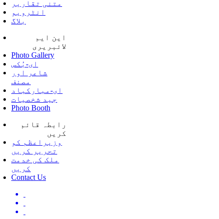
متنی تقاریر
انٹرویو
بلاگ
این ایم
لائبریری
Photo Gallery
ای-بُکس
شاعر اور
مصنف
ای-مبارکباد
جید شخصیات
Photo Booth
رابطہ قائم
کریں
وزیراعظم کو
تحریر کریں
ملک کی خدمت
کریں
Contact Us