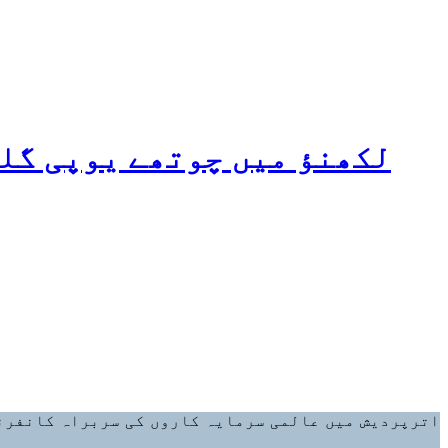
لکھنؤ میں چوتھے یوپی گلو