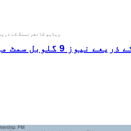
ویڈیو کانفرنسنگ کے ذریعے نیوز 9 گلوبل سمٹ میں وزیر اعظ
ٹ میں وزیر اعظم کے خطاب کا متن
tnership: PM