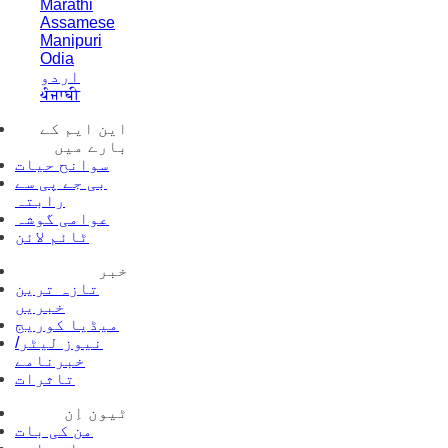
Marathi
Assamese
Manipuri
Odia
اردو
ਪੰਜਾਬੀ
این ایم کے
بارے میں
سوانح حیات
بی جے پی سے
رابتہ
عوامی گوشہ
ٹائم لائن
خبر
تازہ ترین
خبریں
میڈیا کوریج
نیوز لیٹر/
خبرنامے
تاثرات
ٹیون اِن
من کی بات