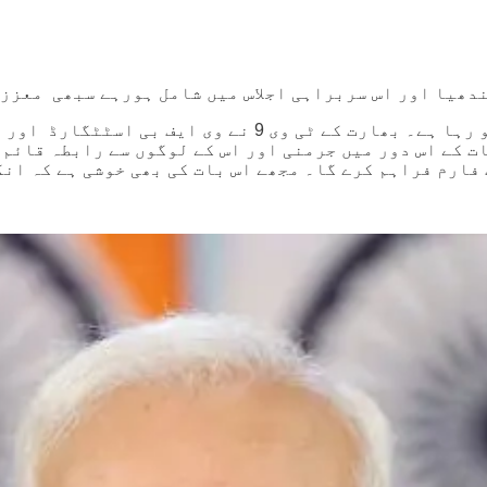
دھیا اور اس سربراہی اجلاس میں شامل ہورہے سبھی معزز 
بھارت-جرمن شراکت داری میں آج ایک نئے باب کا اضافہ ہو 
 کے اس دور میں جرمنی اور اس کے لوگوں سے رابطہ قائم 
ہم کرے گا۔ مجھے اس بات کی بھی خوشی ہے کہ انگریزی نیوز چینل ن