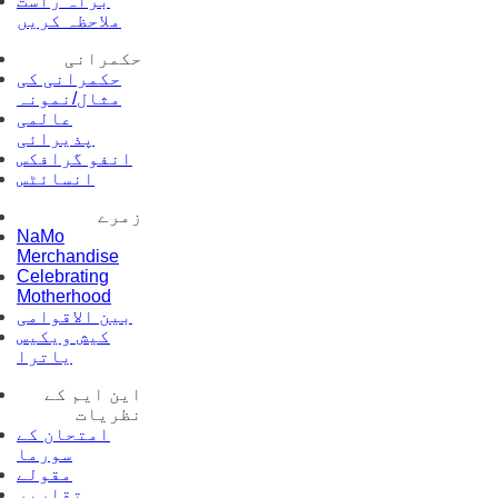
براہ راست
ملاحظہ کریں
حکمرانی
حکمرانی کی
مثال/نمونہ
عالمی
پذیرائی
انفو گرافکس
انسائٹس
زمرے
NaMo
Merchandise
Celebrating
Motherhood
بین الاقوامی
کیش ویکیس
یاترا
این ایم کے
نظریات
امتحان کے
سورما
مقولے
تقاریر