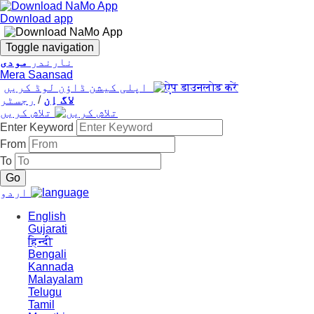
Download app
Toggle navigation
نارندر
مودی
Mera Saansad
اپلی کیشن ڈاؤن لوڈ کریں
لاگ اِن
/
رجسٹر
تلاش کریں
Enter Keyword
From
To
اردو
English
Gujarati
हिन्दी
Bengali
Kannada
Malayalam
Telugu
Tamil