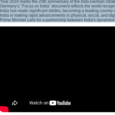
Year 2024 marks the 25th anniversary of the Indo-German Strateg
Germany's "Focus on India" document reflects the world recogni
India has made significant strides, becoming a leading country
India is making rapid advancements in physical, social, and digi
Prime Minister calls for a partnership between India's dynami