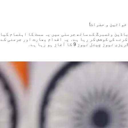
خواتین و حضرات!
رہا ہے۔ بھارت کے ٹی وی 9 نے وی ایف بی اسٹٹگارڈ اور باڈین وٹمبرگ کے ساتھ جرمنی میں یہ سمٹ کا اہتمام کیا
کرنے کی کوشش کر رہا ہے۔ یہ اقدام بھارت اور جرمنی کے
یوز 9 کا آغاز ہو رہا ہے۔