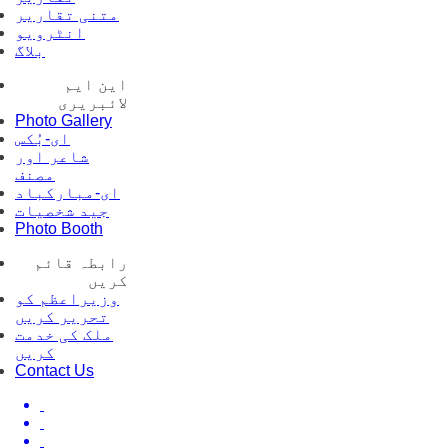
متنی تقاریر
انٹرویو
بلاگ
این ایم
لائبریری
Photo Gallery
ای-بُکس
شاعر اور
مصنف
ای-مبارکباد
جید شخصیات
Photo Booth
رابطہ قائم
کریں
وزیراعظم کو
تحریر کریں
ملک کی خدمت
کریں
Contact Us