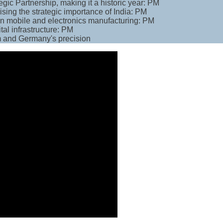
ic Partnership, making it a historic year: PM
sing the strategic importance of India: PM
 in mobile and electronics manufacturing: PM
tal infrastructure: PM
sm and Germany's precision