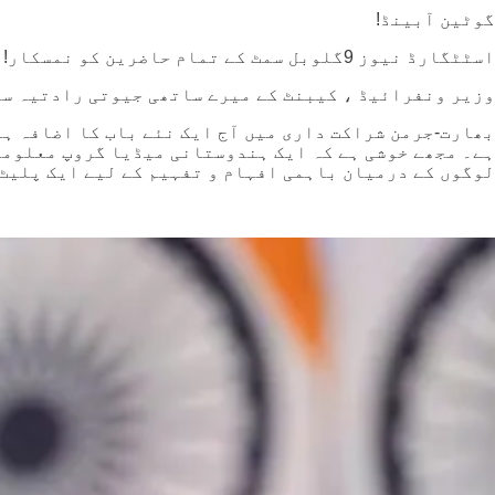
گوٹین آبینڈ!
اسٹٹگارڈ نیوز 9گلوبل سمٹ کے تمام حاضرین کو نمسکار!
وزیر ونفرائیڈ ، کیبنٹ کے میرے ساتھی جیوتی رادتیہ سن
ہے۔ مجھے خوشی ہے کہ ایک ہندوستانی میڈیا گروپ معلومات
لوگوں کے درمیان باہمی افہام و تفہیم کے لیے ایک پلیٹ فارم فرا