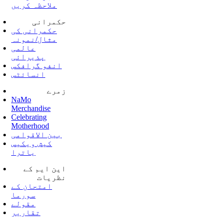
ملاحظہ کریں
حکمرانی
حکمرانی کی
مثال/نمونہ
عالمی
پذیرائی
انفو گرافکس
انسائٹس
زمرے
NaMo
Merchandise
Celebrating
Motherhood
بین الاقوامی
کیش ویکیس
یاترا
این ایم کے
نظریات
امتحان کے
سورما
مقولے
تقاریر