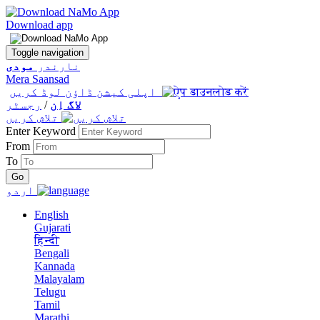
Download app
Toggle navigation
نارندر
مودی
Mera Saansad
اپلی کیشن ڈاؤن لوڈ کریں
لاگ اِن
/
رجسٹر
تلاش کریں
Enter Keyword
From
To
اردو
English
Gujarati
हिन्दी
Bengali
Kannada
Malayalam
Telugu
Tamil
Marathi