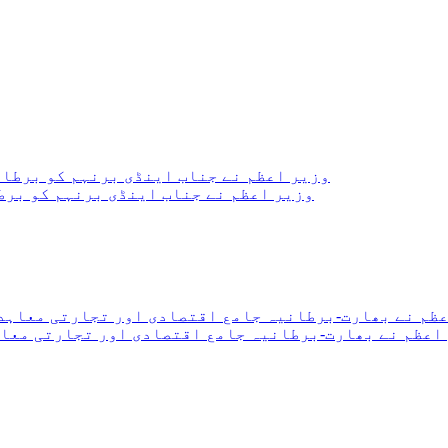
وزیر اعظم نے جناب اینڈی برنہم کو برط
اعظم نے بھارت-برطانیہ جامع اقتصادی اور تجارتی معاہ