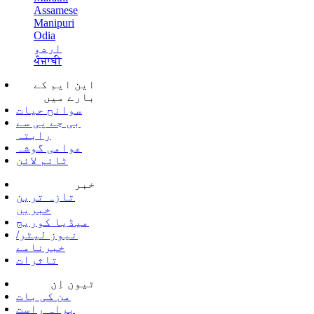
Assamese
Manipuri
Odia
اردو
ਪੰਜਾਬੀ
این ایم کے
بارے میں
سوانح حیات
بی جے پی سے
رابتہ
عوامی گوشہ
ٹائم لائن
خبر
تازہ ترین
خبریں
میڈیا کوریج
نیوز لیٹر/
خبرنامے
تاثرات
ٹیون اِن
من کی بات
براہ راست