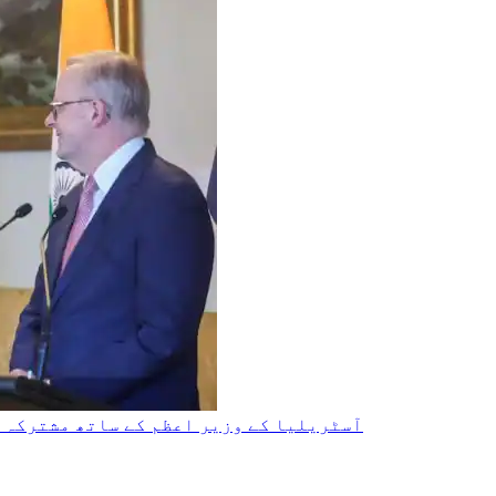
آسٹریلیا کے وزیر اعظم کے ساتھ مشترکہ پ