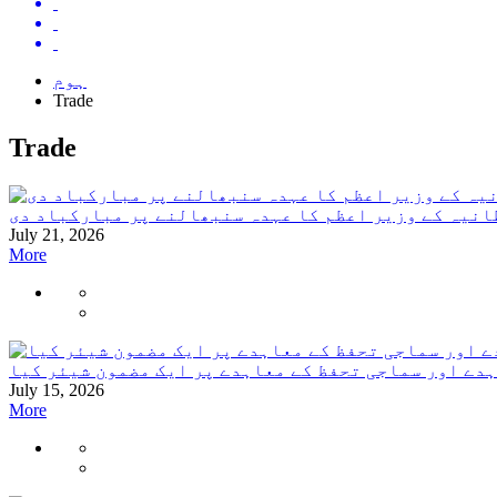
ہوم
Trade
Trade
انیہ کے وزیر اعظم کا عہدہ سنبھالنے پر مبارکباد دی
July 21, 2026
More
دے اور سماجی تحفظ کے معاہدے پر ایک مضمون شیئر کیا
July 15, 2026
More