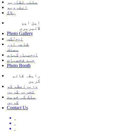
متنی تقاریر
انٹرویو
بلاگ
این ایم
لائبریری
Photo Gallery
ای-بُکس
شاعر اور
مصنف
ای-مبارکباد
جید شخصیات
Photo Booth
رابطہ قائم
کریں
وزیراعظم کو
تحریر کریں
ملک کی خدمت
کریں
Contact Us