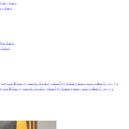
بھارت – 
نتائ
وزیر اعظم نے ہندوستان-آسٹریلیا تیسری سالانہ چ