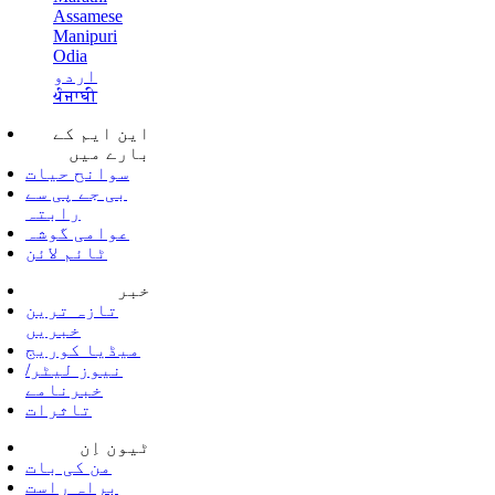
Assamese
Manipuri
Odia
اردو
ਪੰਜਾਬੀ
این ایم کے
بارے میں
سوانح حیات
بی جے پی سے
رابتہ
عوامی گوشہ
ٹائم لائن
خبر
تازہ ترین
خبریں
میڈیا کوریج
نیوز لیٹر/
خبرنامے
تاثرات
ٹیون اِن
من کی بات
براہ راست