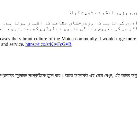
ں، وزیر اعظم نے ٹویٹ کیا:
 جس سے متوا برادری کی تابناک اوردرخشاں ثقافت کا اظہار ہوت
کر جی کی مقروض رہے گی جنہوں نے لوگوں کوہمدردری ، اح
ases the vibrant culture of the Matua community. I would urge more p
 and service.
https://t.co/srKlvFcGvR
 সম্প্রদায়ের স্পন্দমান সংস্কৃতিকে তুলে ধরে। আরো অনেকেই এই মেলা দেখুন, এই আমার অনুর