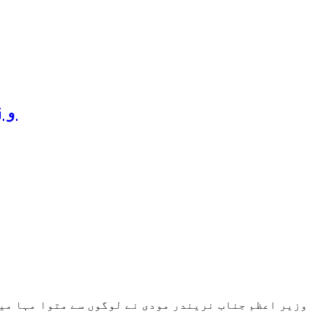
وز
وزیر اعظم جناب نریندر مودی نے لوگوں سے متوا مہا میل