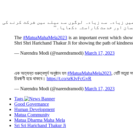
ا ہے۔ میں زیادہ سے زیادہ لوگوں سے میلے میں شرکت کرنے کی
سان اور خدمت کاراستہ دکھایا۔’’
The
#MatuaMahaMela2023
is an important event which showc
Shri Shri Harichand Thakur Ji for showing the path of kindness
— Narendra Modi (@narendramodi)
March 17, 2023
এক অত্যন্ত গুরুত্বপূর্ন অনুষ্ঠান হল
#MatuaMahaMela2023
, যেটি মতুয়া
চিরঋণী হয়ে থাকবে।
https://t.co/srKlvFcGvR
— Narendra Modi (@narendramodi)
March 17, 2023
Tags
Good Governance
Human Development
Matua Community
Matua Dharma Maha Mela
Sri Sri Harichand Thakur Ji