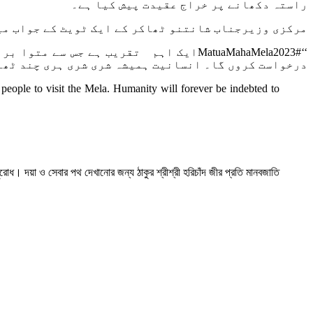
راستہ دکھانے پر خراج عقیدت پیش کیا ہے۔
مرکزی وزیرجناب شانتنو ٹھاکر کے ایک ٹویٹ کے جواب می
‘‘#MatuaMahaMela2023ایک اہم تقریب ہے
درخواست کروں گا۔ انسانیت ہمیشہ شری شری ہری چند ٹھا
eople to visit the Mela. Humanity will forever be indebted to
োধ। দয়া ও সেবার পথ দেখানোর জন্য ঠাকুর শ্রীশ্রী হরিচাঁদ জীর প্রতি মানবজাতি