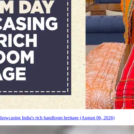
howcasing India's rich handloom heritage (August 06, 2026)