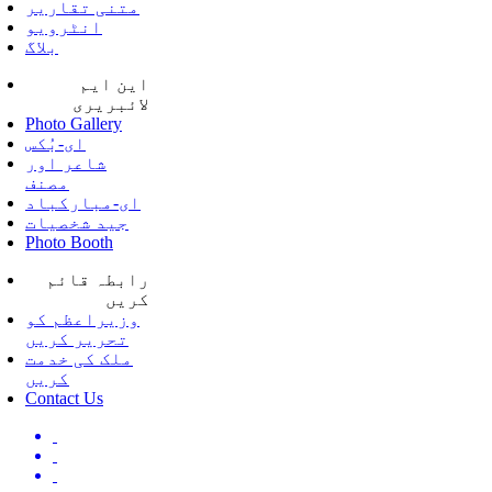
متنی تقاریر
انٹرویو
بلاگ
این ایم
لائبریری
Photo Gallery
ای-بُکس
شاعر اور
مصنف
ای-مبارکباد
جید شخصیات
Photo Booth
رابطہ قائم
کریں
وزیراعظم کو
تحریر کریں
ملک کی خدمت
کریں
Contact Us