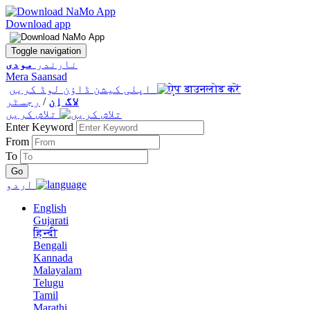
Download app
Toggle navigation
نارندر
مودی
Mera Saansad
اپلی کیشن ڈاؤن لوڈ کریں
لاگ اِن
/
رجسٹر
تلاش کریں
Enter Keyword
From
To
اردو
English
Gujarati
हिन्दी
Bengali
Kannada
Malayalam
Telugu
Tamil
Marathi