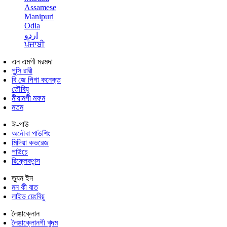
Assamese
Manipuri
Odia
اردو
ਪੰਜਾਬੀ
এন এমগী মরমদা
পুন্সি ৱারী
বি জে পিগা কনেক্ত
তৌবিয়ু
মীয়ামগী মফম
মতম
ঈ-পাউ
অনৌবা পাউশিং
মিদিয়া কভরেজ
পাউচে
রিফ্লেকশন্স
ত্যুন ইন
মন কী বাত
লাইভ য়েংবিয়ু
লৈঙাক্লোন
লৈঙাক্লোনগী খুদম