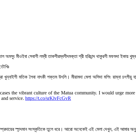
ুং থৌজাল অমসুং মীওইবা সেবাগী লম্বী তাকপীরম্বগীদমক্তা শ্রী হরিচান্দ থাকুরগী মফমদা ইকায় খ
ত তৌখিঃ
ন্নাইগী মতিক লৈবা নাৎকী শক্তম উৎলি। মীয়ামদা মেলা অসিদা মশিং য়াম্না চৎপীয়ু হায়
ases the vibrant culture of the Matua community. I would urge more p
 and service.
https://t.co/srKlvFcGvR
 সম্প্রদায়ের স্পন্দমান সংস্কৃতিকে তুলে ধরে। আরো অনেকেই এই মেলা দেখুন, এই আমার অনুর