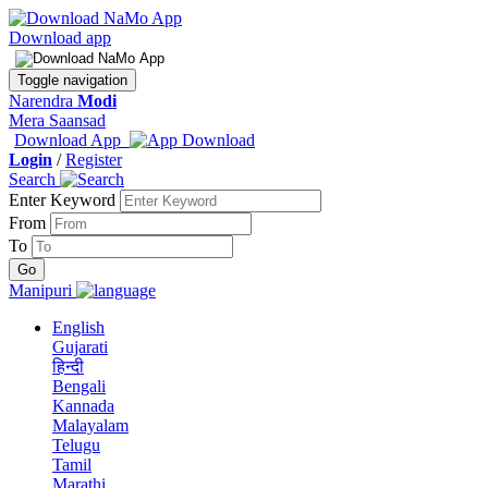
Download app
Toggle navigation
Narendra
Modi
Mera Saansad
Download App
Login
/
Register
Search
Enter Keyword
From
To
Manipuri
English
Gujarati
हिन्दी
Bengali
Kannada
Malayalam
Telugu
Tamil
Marathi