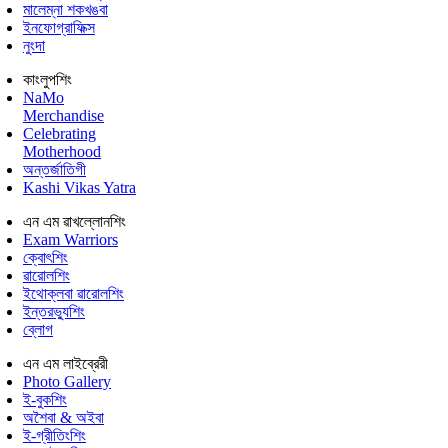
মালেম্না শকখঙবা
ইনফোগ্রাফিক্স
নুংদা
কাংলুপশিং
NaMo
Merchandise
Celebrating
Motherhood
অন্তর্জাতিগী
Kashi Vikas Yatra
এন এম ৱাখল্লোনশিং
Exam Warriors
ক্বোৎশিং
ৱারোলশিং
ইথোক্লবা ৱারোলশিং
ইন্তরভ্যুশিং
ব্লোগ
এন এম লাইব্রেরী
Photo Gallery
ই-বুকশিং
অশৈবা & অইবা
ই-গ্রীতিংশিং