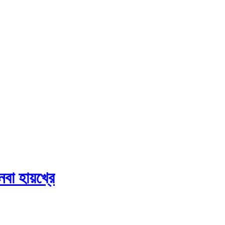
ৎনবা হায়খ্রে