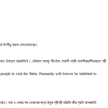
ুম্নবা উৎপীয়ু হায়না ফোংদোকখ্রে।
না ঐহাক্না হায়জনিংই। থৌজাল অমসুং মীওইবা সেবাগী লম্বী তাকপীরম্বগীদমক্তা শ্রী
eople to visit the Mela. Humanity will forever be indebted to
োধ। দয়া ও সেবার পথ দেখানোর জন্য ঠাকুর শ্রীশ্রী হরিচাঁদ জীর প্রতি মানবজাতি