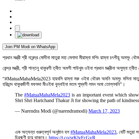
Join PM Modi on WhatsApp
প্রধান মন্ত্রী শ্রী নরেন্দ্র মোদীনা মাতুৱা মহা মেলাদা মীয়াম্না মশিং য়াম্না চৎপীয়ু অমস
কেন্দ্র মন্ত্রী, শ্রী শান্তনু থাকুরগী ত্বীত অমগী পাউখুম ওইনা প্রধান মন্ত্রীনা অসুম্না ত্বী
“#MatuaMahaMela2023 হায়বসি য়াম্না মরু ওইবা থৌরম অমনি অমসুং মসিনা মাতুৱা খু
হরিচান্দ থাকুরজীগী মফমদা মীওইবা খুন্নাইনা মতম পুম্বগী লমন অমা তোল্লবনি”।
The
#MatuaMahaMela2023
is an important event which showc
Shri Shri Harichand Thakur Ji for showing the path of kindness
— Narendra Modi (@narendramodi)
March 17, 2023
এক অত্যন্ত গুরুত্বপূর্ন অনুষ্ঠান হল
#MatuaMahaMela2023
, যেটি মতুয়া
চিরঋণী হয়ে থাকবে।
https://t.co/srKlvFcGvR