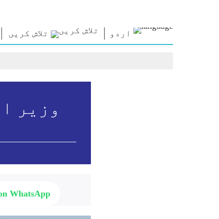
اردو
تلاش کریں
رابطہ قائم
این ایم
این ای
کریں
لائبریری
نظریا
وزیراعظم کو
Photo Gallery
امتحان 
تحریر کریں
ای-بُکس
مقولے
ملک کی خدمت
شاعر اور مصنف
تقاریر
کریں
ای-مبارکباد
متنی تق
Contact Us
جید شخصیات
انٹروی
Photo Booth
بلاگ
 on WhatsApp