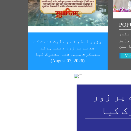
POP
 مندر
 وزیر
وزیر اعظم نے بے لوث خدمت کے
ا متن
جذبے پر زور دیتے ہوئے
سنسکرت سبھاشتم مشترک کیا
Vie
(August 07, 2026)
 پر زور
ک کیا