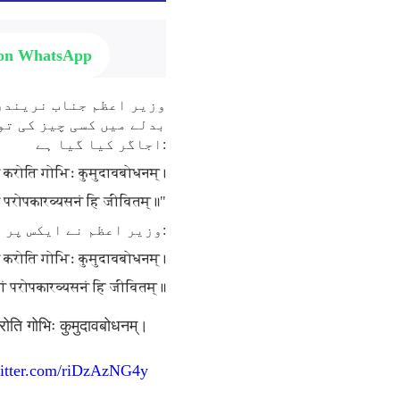
 on WhatsApp
وزیر اعظم جناب نریندر 
بدلے میں کسی چیز کی تو
اجاگر کیا گیا ہے:
या करोति गोभिः कुमुदावबोधनम्।
ं परोपकारव्यसनं हि जीवितम्॥"
وزیر اعظم نے ایکس پر پوسٹ کیا:
या करोति गोभिः कुमुदावबोधनम्।
ां परोपकारव्यसनं हि जीवितम्॥
करोति गोभिः कुमुदावबोधनम्।
witter.com/riDzAzNG4y