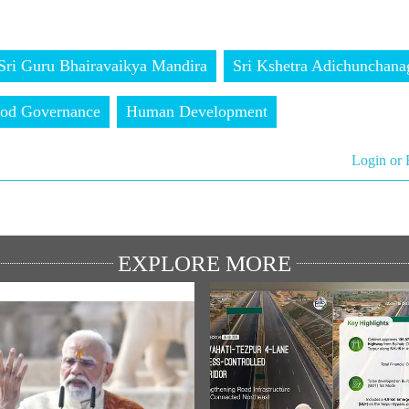
Sri Guru Bhairavaikya Mandira
Sri Kshetra Adichunchanag
od Governance
Human Development
Login or 
EXPLORE MORE