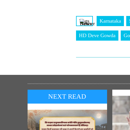
Tags
Karnataka
HD Deve Gowda
Go
NEXT READ