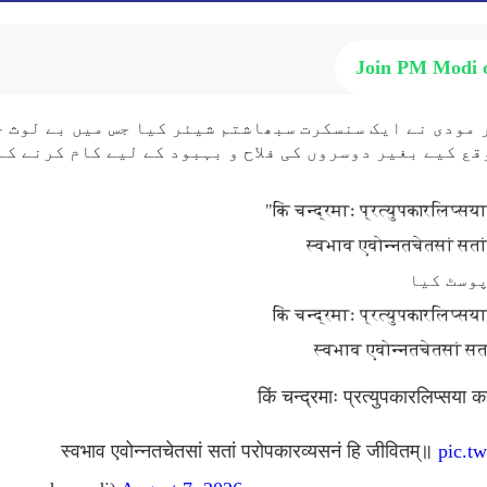
Join PM Modi
مودی نے ایک سنسکرت سبھاشتم شیئر کیا جس میں بے لوث خ
قع کیے بغیر دوسروں کی فلاح و بہبود کے لیے کام کرنے کے
"किं चन्द्रमाः प्रत्युपकारलिप्स
स्वभाव एवोन्नतचेतसां सता
किं चन्द्रमाः प्रत्युपकारलिप्स
स्वभाव एवोन्नतचेतसां सत
किं चन्द्रमाः प्रत्युपकारलिप्सया 
स्वभाव एवोन्नतचेतसां सतां परोपकारव्यसनं हि जीवितम्॥
pic.t