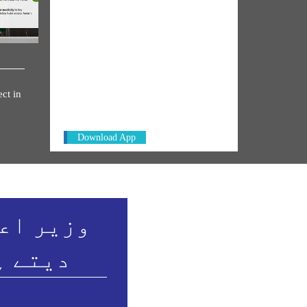
NM ON THE GO
Always be the first to hear from the
ct in
PM. Get the App Now!
Download App
وزیر اعظ
دیتے ہ