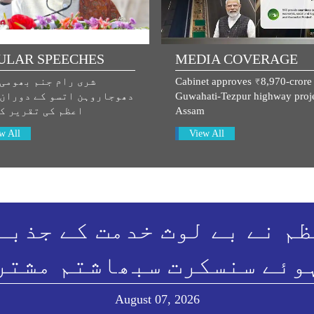
ULAR SPEECHES
MEDIA COVERAGE
Cabinet approves ₹8,970-crore
شری رام جنم بھومی
Guwahati-Tezpur highway proje
دھوجاروہن اتسو کے دوران
Assam
اعظم کی تقریر ک
w All
View All
م نے بے لوث خدمت کے جذبے
وئے سنسکرت سبھاشتم مشتر
August 07, 2026