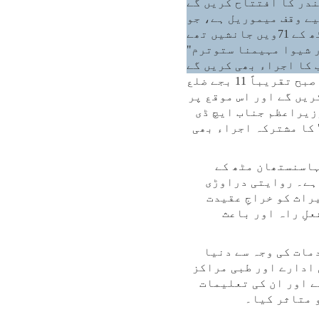
در کا افتتاح کریں گے
ے وقف میموریل ہے، جو
یں تھے
ر شیوا مہیمنا ستوترم"
 کا اجراء بھی کریں گے
وزیراعظم جناب نریندر مودی 15 اپریل 2026 کو کرناٹک کا دورہ کریں گے جہاں وہ صبح تقریباً 11 بجے ضلع
یں گے اور اس موقع پر
زیراعظم جناب ایچ ڈی
کا مشترکہ اجراء بھی
ہاسنستھان مٹھ کے
 ہے۔ روایتی دراوڑی
راث کو خراجِ عقیدت
لِ راہ اور باعث
مات کی وجہ سے دنیا
 ادارے اور طبی مراکز
ے اور ان کی تعلیمات
و متاثر کیا۔