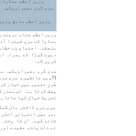
وزیر اعظم منڈیا ک
سری گرو بھیراویکیہ م
وزیر اعظم سابق وزیر 
منڈیا کے سری شیترا آدی
منعقدہ اجتماع سے خطاب
دیوے گوڑا کے ہمراہ ای
کریں گے۔
سری گرو بھیراویکیہ من
71ویں جانشیں، سری سر
طرزِ تعمیر میں تیار کر
پیش کرتا ہے۔ اس مندر ک
تحریک خیال کیا جاتاہے
سری سری ڈاکٹر بال گنگا
بھر میں انتہائی احترام
قائم کیے۔ ان کا پختہ ی
نے ذات پات، عقیدے اور 