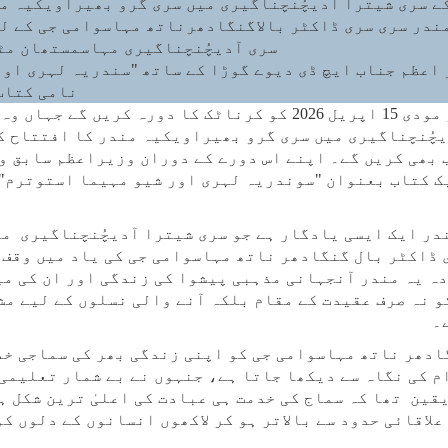
ے سری شیترا آدیچُنچناگیری میں سری گرو بھیراویکیہ من
ندر سری سری ڈاکٹر بالاگنگادھرناتھ مہاسوامی جی کے لی
سری آدیچُنچناگیری مہاسمستھان مٹھ کے 71ویں جانش
اعظم جناب ایچ ڈی دیوے گوڑا کے ساتھ "سندریہ لہری او
نامی کتاب
چُنچناگیری میں سری گرو بھیراویکیہ مندر کا افتتاح کر
 بھی کریں گے۔ اپنے اس دورے کے دوران وزیراعظم سابق و
ک کتاب بعنوان "سوندریہ لہری اور شیو مہیما استوترم" 
در ایک ایسی یادگار ہے جو سری شیترا آدیچُنچناگیری م
ی ڈاکٹر بال گنگادھر ناتھ مہاسوامی جی کی یاد میں وقف
دہ یہ مندر آنجہانی مذہبی پیشوا کی زندگی اور ان کی می
و نہ صرف عقیدت کے مقام بلکہ آنے والی نسلوں کے لیے مشع
۔
دھر ناتھ مہاسوامی جی کو اپنی زندگی بھر کی سماجی خد
 کی نگاہ سے دیکھا جاتا ہے، جنہوں نے بے شمار تعلیمی
قین تھا کہ سماج کی خدمت ہی عبادت کی اعلیٰ ترین شکل ہ
علاقائی حدود سے بالاتر ہو کر لاکھوں انسانوں کے دلوں ک