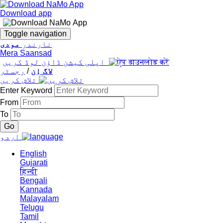
Download app
Toggle navigation
نارندر
مودی
Mera Saansad
اپلی کیشن ڈاؤن لوڈ کریں
لاگ اِن
/
رجسٹر
تلاش کریں
Enter Keyword
From
To
اردو
English
Gujarati
हिन्दी
Bengali
Kannada
Malayalam
Telugu
Tamil