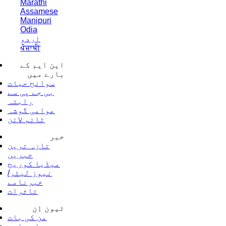
Marathi
Assamese
Manipuri
Odia
اردو
ਪੰਜਾਬੀ
این ایم کے
بارے میں
سوانح حیات
بی جے پی سے
رابتہ
عوامی گوشہ
ٹائم لائن
خبر
تازہ ترین
خبریں
میڈیا کوریج
نیوز لیٹر/
خبرنامے
تاثرات
ٹیون اِن
من کی بات