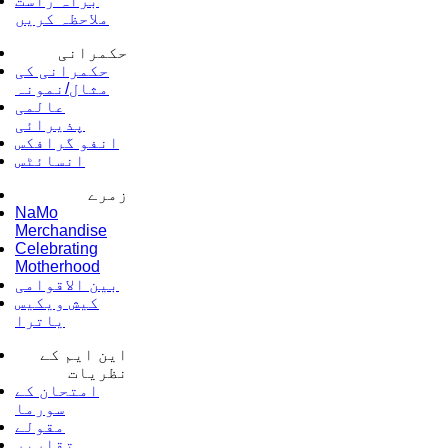
براہ راست
ملاحظہ کریں
حکمرانی
حکمرانی کی
مثال/نمونہ
عالمی
پذیرائی
انفو گرافکس
انسائٹس
زمرے
NaMo
Merchandise
Celebrating
Motherhood
بین الاقوامی
کیش ویکیس
یاترا
این ایم کے
نظریات
امتحان کے
سورما
مقولے
تقاریر