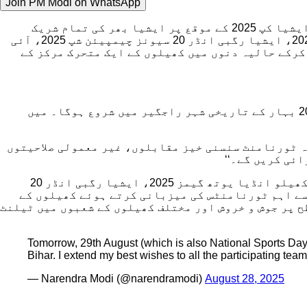
Join PM Modi on WhatsApp
وزیراعظم جناب نریندر مودی نے بہار کے تاریخی شہر راجگیر میں کل 29 اگست سے شروع ہونے والے مردوں کے ہاکی ایشیا کپ 2025 کے موقع پر ایشیا بھر کی تمام شریک
ٹیموں، کھلاڑیوں، عہدیداروں اور حامیوں کو دلی مبارکباد پیش کی ہے۔ جناب مودی نے کھیلو انڈیا یوتھ گیمز 2025، ایشیا رگبی انڈر 20 سیونز چیمپیئن شپ 2025، آئی
ز ٹرافی 2024 جیسے اہم ٹورنامنٹس کی میزبانی کرکے حالیہ دنوں میں کھیلوں کے ایک متحرک مرکز کے
’’کل ، 29 اگست (جو قومی کھیلوں کا دن اور میجر دھیان چند کا یوم پیدائش بھی ہے) کو مردوں کے ہاکی ایشیا کپ 2025 بہار کے تاریخی شہر راجگیر میں شروع ہوگا۔ میں
یہ ٹورنامنٹ سنسنی خیز مقابلوں، غیر معمولی صلاحیتوں
ئی کریں گے۔‘‘
’’ یہ بہت خوشی کی بات ہے کہ بہار مردوں کے ہاکی ایشیا کپ 2025 کی میزبانی کر رہا ہے۔ حالیہ دنوں میں بہار نے کھیلو انڈیا یوتھ گیمز 2025، ایشیا رگبی انڈر 20
پیئن شپ 2025، آئی ایس ٹی اے ایف سیپاکٹاکرو ورلڈ کپ 2024 اور ویمنز ایشین چیمپئنز ٹرافی 2024 جیسے اہم ٹورنامنٹس کی میزبانی کرتے ہوئے کھیلوں کے
ح پر جوش و خروش اور مختلف کھیلوں کے شعبوں میں ٹیلنٹ
Tomorrow, 29th August (which is also National Sports Day 
Bihar. I extend my best wishes to all the participating tea
— Narendra Modi (@narendramodi)
August 28, 2025