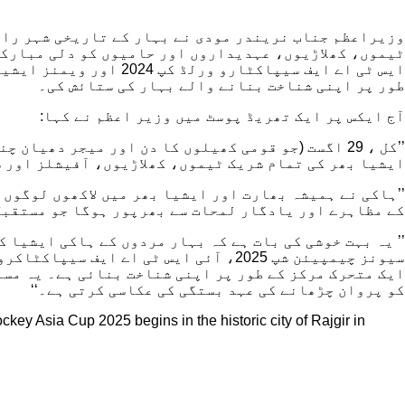
طور پر اپنی شناخت بنانے والے بہار کی ستائش کی۔
آج ایکس پر ایک تھریڈ پوسٹ میں وزیر اعظم نے کہا:
ایشیا بھر کی تمام شریک ٹیموں، کھلاڑیوں، آفیشلز اور س
’’ہاکی نے ہمیشہ بھارت اور ایشیا بھر میں لاکھوں لوگوں
کے مظاہرے اور یادگار لمحات سے بھرپور ہوگا جو مستقبل 
ایک متحرک مرکز کے طور پر اپنی شناخت بنائی ہے۔ یہ مس
کو پروان چڑھانے کی عہد بستگی کی عکاسی کرتی ہے۔‘‘
ey Asia Cup 2025 begins in the historic city of Rajgir in