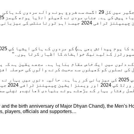
ایس ٹی اے ایف سیپاکٹارو ورلڈ کپ 2024 اور ویمنز ایشین چیمپئن
پورٹرز کے لیے نیک خواہشات کا اظہار کرتا ہوں۔‘‘
 کے دلوں میں ایک خاص مقام بنایا ہے۔ مجھے یقین ہے کہ 
کی نسلوں کو کھیلوں سے محبت کرنے والوں کی حوصلہ افزا
سیونز چیم
لسل رفتار بہار کے بڑھتے ہوئے بنیادی ڈھانچے، نچلی سط
and the birth anniversary of Major Dhyan Chand), the Men’s Hock
ms, players, officials and supporters…