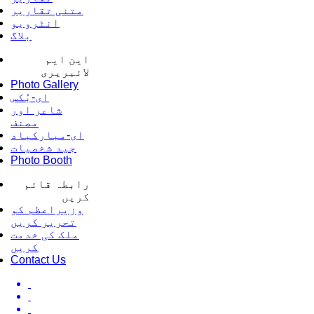
متنی تقاریر
انٹرویو
بلاگ
این ایم
لائبریری
Photo Gallery
ای-بُکس
شاعر اور
مصنف
ای-مبارکباد
جید شخصیات
Photo Booth
رابطہ قائم
کریں
وزیراعظم کو
تحریر کریں
ملک کی خدمت
کریں
Contact Us