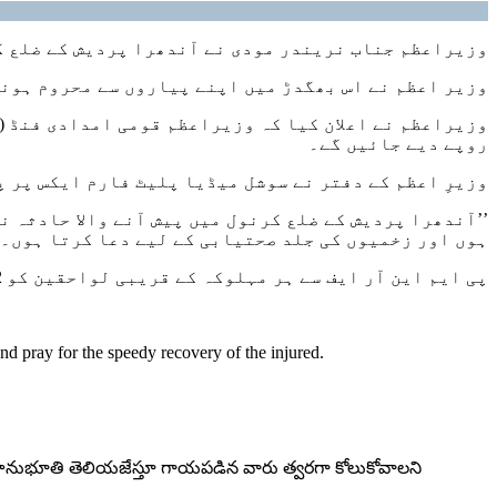
وزیراعظم جناب نریندر مودی نے آندھرا پردیش کے ضلع ک
وزیر اعظم نے اس بھگدڑ میں اپنے پیاروں سے محروم ہونے
وزیراعظم نے اعلان کیا کہ وزیراعظم قومی امدادی فنڈ
)
روپے دیے جائیں گے۔
وزیرِ اعظم کے دفتر نے سوشل میڈیا پلیٹ فارم ایکس پر پ
’’آندھرا پردیش کے ضلع کرنول میں پیش آنے والا حادثہ 
ہوں اور زخمیوں کی جلد صحتیابی کے لیے دعا کرتا ہوں۔
پی ایم این آر ایف سے ہر مہلوکہ کے قریبی لواحقین کو 2 لاکھ روپے کی امداد دی جائے گی۔ زخمیوں کو 50 ہزار روپے دیے جائیں گے: پی ایم @
nd pray for the speedy recovery of the injured.
గాఢ సానుభూతి తెలియజేస్తూ గాయపడిన వారు త్వరగా కోలుకోవాలని