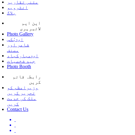
متنی تقاریر
انٹرویو
بلاگ
این ایم
لائبریری
Photo Gallery
ای-بُکس
شاعر اور
مصنف
ای-مبارکباد
جید شخصیات
Photo Booth
رابطہ قائم
کریں
وزیراعظم کو
تحریر کریں
ملک کی خدمت
کریں
Contact Us