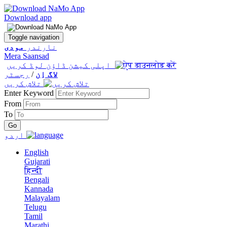
Download app
Toggle navigation
نارندر
مودی
Mera Saansad
اپلی کیشن ڈاؤن لوڈ کریں
لاگ اِن
/
رجسٹر
تلاش کریں
Enter Keyword
From
To
اردو
English
Gujarati
हिन्दी
Bengali
Kannada
Malayalam
Telugu
Tamil
Marathi