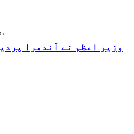
وز
وزیر اعظم نے آندھرا پردیش