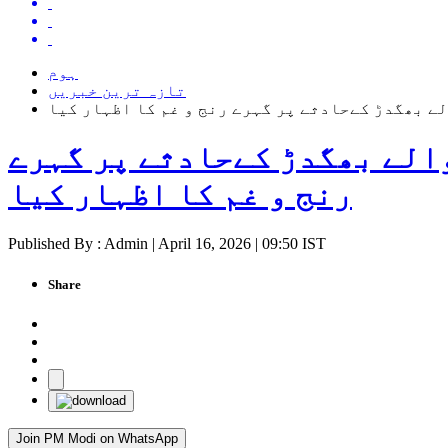
ہوم
تازہ ترین خبریں
ے بھگدڑ کےحادثے پر گہرے رنج و غم کا اظہار کیا
والے بھگدڑ کےحادثے پر گہرے
رنج و غم کا اظہار کیا
Published By : Admin | April 16, 2026 | 09:50 IST
Share
Join PM Modi on WhatsApp