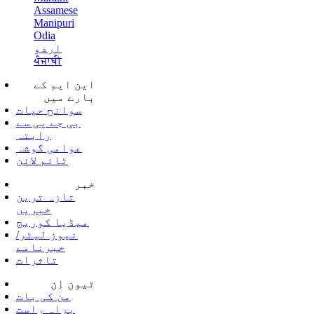
Assamese
Manipuri
Odia
اردو
ਪੰਜਾਬੀ
این ایم کے
بارے میں
سوانح حیات
بی جے پی سے
رابتہ
عوامی گوشہ
ٹائم لائن
خبر
تازہ ترین
خبریں
میڈیا کوریج
نیوز لیٹر/
خبرنامے
تاثرات
ٹیون اِن
من کی بات
براہ راست