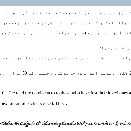
رنول میں پیش آنے والے بھگدڑ کے حادثے پر گہرے صدمے ا
 والے لوگوں کے تئیں تعزیت کا اظہار کیا اور زخمیوں ک
وسٹ میں کہا:
نہایت دردناک ہے۔ میں اس بھگدڑ میں اپنے پیاروں سے محر
ful. I extend my condolences to those who have lost their loved ones a
 next of kin of each deceased. The…
్యంత విషాదకరం. ఈ దుర్ఘటన లో తమ ఆత్మీయులను కోల్పోయిన వారికి నా ప్ర