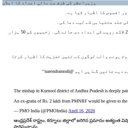
وزیراعظم کی طرف سے مالی امداد کا اعلان
ور افسوس کا اظہار کیا ہے۔
ی جلد صحتیابی کے لیے دعا کی۔
(پی ایم این آر ایف) سے ہر مہلوکہ کے قریبی لواحقین کو 2 لاکھ روپے کی امداد دی جائے گی۔ زخمیوں کو 50 ہزار
وم ہونے والے لوگوں کے تئیں تعزیت کا اظہار کرتا
‘‘
narendramodi
The mishap in Kurnool district of Andhra Pradesh is deeply pain
An ex-gratia of Rs. 2 lakh from PMNRF would be given to the
— PMO India (@PMOIndia)
April 16, 2026
ఆంధ్రప్రదేశ్ రాష్ట్రం, కర్నూలు జిల్లాలో జరిగిన ప్రమాదం అత
ప్రార్థిస్తున్నాను.