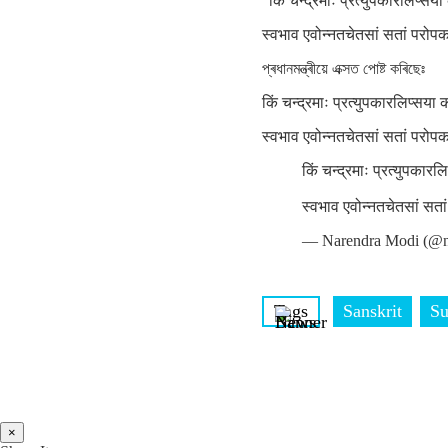
"किं चन्द्रमाः प्रत्युपकारलिप्सय
स्वभाव एवोन्नतचेतसां सतां परोप
প্ৰধানমন্ত্ৰীয়ে এক্সত পোষ্ট কৰিছেঃ
किं चन्द्रमाः प्रत्युपकारलिप्सया
स्वभाव एवोन्नतचेतसां सतां परोप
किं चन्द्रमाः प्रत्युपकार
स्वभाव एवोन्नतचेतसां सत
— Narendra Modi (@n
Tags
Sanskrit
Su
×