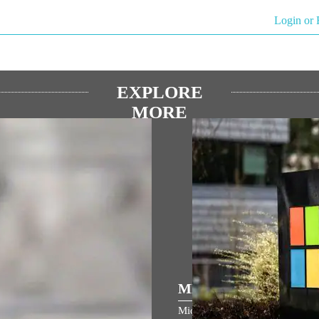
Login or 
EXPLORE
MORE
ULAR SPEECHES
MEDIA COVERAGE
ম জনমভূমি মন্দিৰৰ ধ্বজাৰোহণ উৎসৱত
Microsoft opens its largest Indi