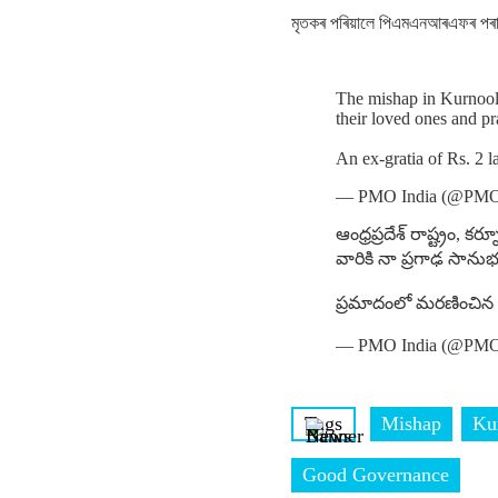
মৃতকৰ পৰিয়ালে পিএমএনআৰএফৰ প
The mishap in Kurnool 
their loved ones and pr
An ex-gratia of Rs. 2
— PMO India (@PMO
ఆంధ్రప్రదేశ్ రాష్ట్రం
వారికి నా ప్రగాఢ సానుభ
ప్రమాదంలో మరణించిన వ
— PMO India (@PMO
Tags
Mishap
Ku
Good Governance