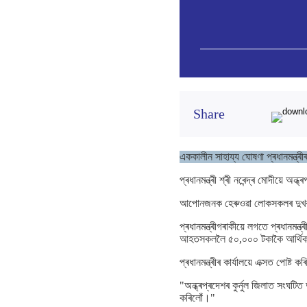
Share
এককালীন সাহায্য ঘোষণা প্ৰধানমন্ত্ৰী
প্ৰধানমন্ত্ৰী শ্ৰী নৰেন্দ্ৰ মোদীয়ে অ
আপোনজনক হেৰুওৱা লোকসকলৰ দুখৰ স
প্ৰধানমন্ত্ৰীগৰাকীয়ে লগতে প্ৰধানমন্
আহতসকললৈ ৫০,০০০ টকাকৈ আৰ্থিক
প্ৰধানমন্ত্ৰীৰ কাৰ্যালয়ে এক্সত পোষ্ট কৰ
"অন্ধ্ৰপ্ৰদেশৰ কুৰ্নুল জিলাত সং
কৰিলোঁ।"