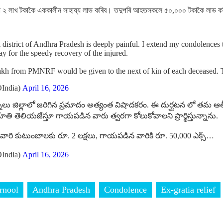
ৰা ২ লাখ টকাকৈ এককালীন সাহায্য লাভ কৰিব। তদুপৰি আহতসকলে ৫০,০০০ টকাকৈ ল
district of Andhra Pradesh is deeply painful. I extend my condolences 
ay for the speedy recovery of the injured.
 lakh from PMNRF would be given to the next of kin of each deceased
India)
April 16, 2026
, కర్నూలు జిల్లాలో జరిగిన ప్రమాదం అత్యంత విషాదకరం. ఈ దుర్ఘటన లో తమ
ూతి తెలియజేస్తూ గాయపడిన వారు త్వరగా కోలుకోవాలని ప్రార్థిస్తున్నాను.
ారి కుటుంబాలకు రూ. 2 లక్షలు, గాయపడిన వారికి రూ. 50,000 ఎక్స్…
India)
April 16, 2026
rnool
Andhra Pradesh
Condolence
Ex-gratia relief