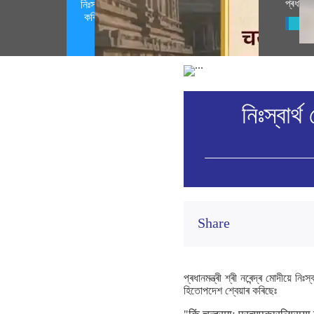
প্ৰধানমন
নিঃস্বাৰ্থ সেৱাৰ মনোভাবৰ ওপৰত গুৰুত্ব আৰোপ
কৰি সংস্কৃত হিতোপদেশ শ্বেয়াৰ প্ৰধানমন্ত্ৰীৰ
Vie
(August 07, 2026)
নিঃস্বাৰ
Share
প্ৰধানমন্ত্ৰী শ্ৰী নৰেন্দ্ৰ মোদীয
হিতোপদেশ শ্বেয়াৰ কৰিছেঃ