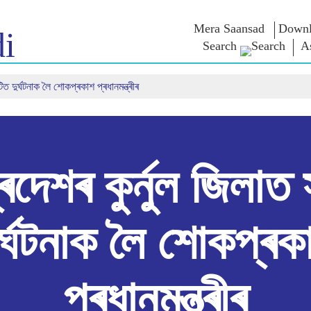
Mera Saansad
Downl
i
Search
A
িত দুৰ্ঘটনাক লৈ শোকপ্ৰকাশ প্ৰধানমন্ত্ৰীৰ
শাসন
শ্ৰেণীসমূহ
এন এম চিন্ত
শাসন দৃষ্টান্ত
NaMo Merchandise
Exam Warri
ম্প্ৰচাৰ
বিশ্বজোৰা স্বীকৃতি
Celebrating
উক্তি
Motherhood
তথ্যসূচক
ভাষণ
আন্তঃৰাষ্ট্ৰীয়
অন্তৰ্দৃষ্টি
লিখিত ভাষণ
Kashi Vikas Yatra
সাক্ষাৎকাৰ
প্ৰদেশৰ কুৰ্নুল জিলাত
ব্লগ
ুৰ্ঘটনাক লৈ শোকপ্ৰক
প্ৰধানমন্ত্ৰীৰ