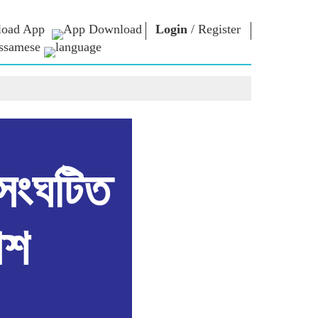
oad App
Login
/
Register
ssamese
াধাৰা
এন এম লাইব্ৰেৰী
সংযুক্ত হওঁক
ors
Photo Gallery
প্ৰধানমন্ত্ৰীলৈ লিখক
ই গ্ৰন্থ
দেশলৈ সেৱা আগবঢ়াওঁক
কবি আৰু লেখক
Contact Us
ই-শুভেচ্ছা
বিখ্যাত ব্যক্তি
 সংঘটিত
Photo Booth
াশ