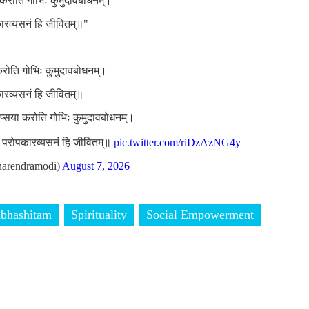
ा करोति गोभिः कुमुदावबोधनम्।
कारव्यसनं हि जीवितम्॥"
 करोति गोभिः कुमुदावबोधनम्।
कारव्यसनं हि जीवितम्॥
लिप्सया करोति गोभिः कुमुदावबोधनम्।
ां परोपकारव्यसनं हि जीवितम्॥
pic.twitter.com/riDzAzNG4y
arendramodi)
August 7, 2026
bhashitam
Spirituality
Social Empowerment