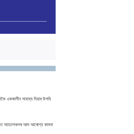
 টকাকৈ এককালীন সাহায্য দিয়াৰ উপৰি
ৰ লগতে আহতসকলৰ আশু আৰোগ্য কামনা