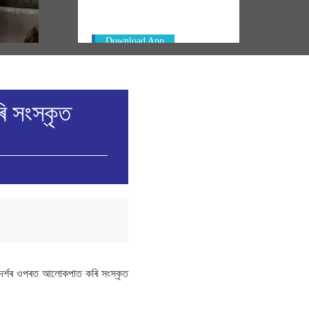
Download App
ি সংস্কৃত
ান আদৰ্শৰ ওপৰত আলোকপাত কৰি সংস্কৃত