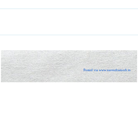
Posted via www.narendramodi.in