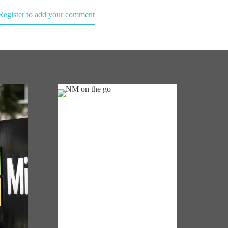
Register to add your comment
NM ON THE GO
Always be the first to hear from the
a data
PM. Get the App Now!