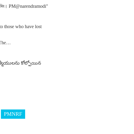
াভ কৰিব। PM@narendramodi"
to those who have lost
. The…
 ఆత్మీయులను కోల్పోయిన
PMNRF