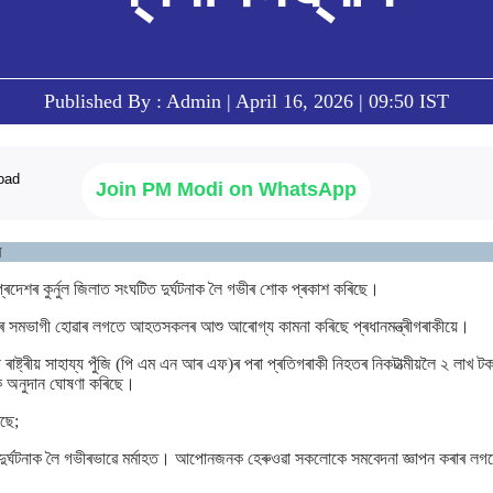
Published By : Admin | April 16, 2026 | 09:50 IST
Join PM Modi on WhatsApp
ৰ
ন্ধ্ৰপ্ৰদেশৰ কুৰ্নুল জিলাত সংঘটিত দুৰ্ঘটনাক লৈ গভীৰ শোক প্ৰকাশ কৰিছে।
মভাগী হোৱাৰ লগতে আহতসকলৰ আশু আৰোগ্য কামনা কৰিছে প্ৰধানমন্ত্ৰীগৰাকীয়ে।
ত্ৰী ৰাষ্ট্ৰীয় সাহায্য পুঁজি (পি এম এন আৰ এফ)ৰ পৰা প্ৰতিগৰাকী নিহতৰ নিকটাত্মীয়লৈ ২ লাখ
 অনুদান ঘোষণা কৰিছে।
িছে;
ঘটিত দুৰ্ঘটনাক লৈ গভীৰভাৱে মৰ্মাহত। আপোনজনক হেৰুওৱা সকলোকে সমবেদনা জ্ঞাপন কৰা