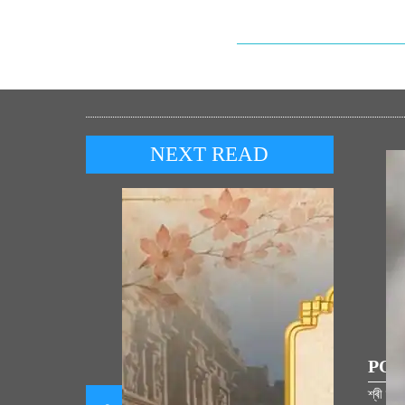
NEXT READ
POP
শ্ৰী ৰা