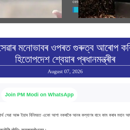
্ত্ৰীৰ সম্বোধনৰ অসমীয়া অনুবাদ
centre hub as AI race heats up
w All
View All
্থ সেৱাৰ মনোভাবৰ ওপৰত গুৰুত্ব আৰোপ কৰ
হিতোপদেশ শ্বেয়াৰ প্ৰধানমন্ত্ৰীৰ
August 07, 2026
Join PM Modi on WhatsApp
়ে নিঃস্বাৰ্থ সেৱা আৰু ইয়াৰ বিনিময়ত একো আশা নকৰাকৈ আনৰ কল্যাণৰ বাবে কাম কৰাৰ মহ