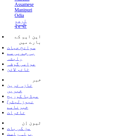
Assamese
Manipuri
Odia
اردو
ਪੰਜਾਬੀ
این ایم کے
بارے میں
سوانح حیات
بی جے پی سے
رابتہ
عوامی گوشہ
ٹائم لائن
خبر
تازہ ترین
خبریں
میڈیا کوریج
نیوز لیٹر/
خبرنامے
تاثرات
ٹیون اِن
من کی بات
براہ راست