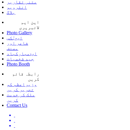
متنی تقاریر
انٹرویو
بلاگ
این ایم
لائبریری
Photo Gallery
ای-بُکس
شاعر اور
مصنف
ای-مبارکباد
جید شخصیات
Photo Booth
رابطہ قائم
کریں
وزیراعظم کو
تحریر کریں
ملک کی خدمت
کریں
Contact Us