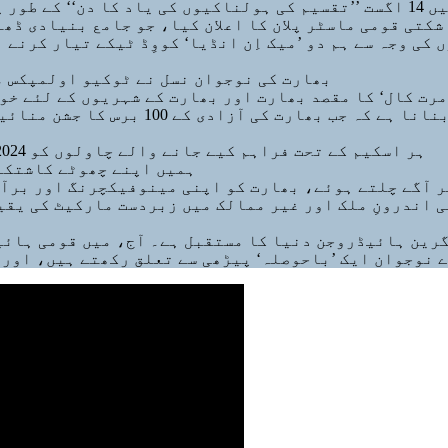
 اعظم مودی
کتی قومی ماسٹر پلان کا اعلان کیا، جو جامع بنیادی ڈھا
کی وجہ سے ہم دو ’میک اِن انڈیا‘ کووِڈ ٹیکے تیار کرنے 
بھارت کی نوجوان نسل نے ٹوکیو اولمپکس م
مرت کال‘ کا مقصد بھارت اور بھارت کے شہریوں کے لئے خو
بھارت کی اس وکاس یاترا میں، ہمیں اس ام
ہر اسکیم کے تحت فراہم کیے جانے والے چاولوں کو 2024 تک غذائیت سے مالامال بنایا جائے گا: وزیر اعظم مودی
ہمیں اپنے چھوٹے کاشتکار
ر آگے چلتے ہوئے، بھارت کو اپنی مینوفیکچرنگ اور برآم
 اندرونِ ملک اور غیر ممالک میں زبردست مارکیٹ کی یقی
رین ہائیڈروجن دنیا کا مستقبل ہے۔ آج، میں قومی ہائیڈ
 نوجوان ایک ’باحوصلہ‘ پیڑھی سے تعلق رکھتے ہیں، اور و