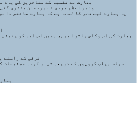
بھارت نے تقسیم کے متاثرین کی یاد میں 14 اگست ’’تقسیم کی ہولناکیوں کی یاد کا دن‘‘ کے طور پر منانے کا ایک جذباتی فیصلہ لیا ہے: وزیر
وزیر اعظم مودی نے پردھان منتری گتی ش
یہ ہمارے لیے فخر کا لمحہ ہے کہ ہمارے سائنس دانوں 
’ا
ترقی کے راستے پ
سیلف ہیلپ گروپوں کے ذریعہ تیار کردہ مصنوعات کی
گ
ہمارے