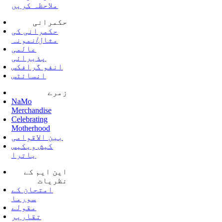
ملاحظہ کریں
حکمرانی
حکمرانی کی
مثال/نمونہ
عالمی
پذیرائی
انفو گرافکس
انسائٹس
زمرے
NaMo
Merchandise
Celebrating
Motherhood
بین الاقوامی
کیش ویکیس
یاترا
این ایم کے
نظریات
امتحان کے
سورما
مقولے
تقاریر