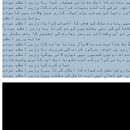
نچہ ترقی کے لئے بنیاد فراہم کرے گا: وزیر اعظم مودی
اور دنیا کی سب سے بڑی ٹیکہ کاری مہم چلانے میں کامیاب
ہوئے: وزیر اعظم
یں ہمارے ملک کو فخر کا احساس کرایا: وزیر اعظم مودی
شحالی کی نئی بلندیوں کو سر کرنا ہے: وزیر اعظم مودی
ر کو یقینی بنانا ہے کہ جب بھارت کی آزادی کے 100 برس کا جشن منائیں تو اس وقت آتم نربھر بھارت کی تعمیر کا ہدف مکمل ہو
جائے: وزیر اعظم
وں پر توجہ مرکوز کرنے کی ضرورت ہے: وزیر اعظم مودی
دات دونوں شعبوں میں تیزی لانی ہوگی: وزیر اعظم مودی
ن دہانی کرانے کے لئے حکومت ایک ای۔کامرس پلیٹ فارم
تیار کرے گی: وزیر اعظم مودی
روجن مشن کے قیام کا اعلان کرتا ہوں: وزیر اعظم مودی
ہ جو ٹھان لیں اسے حاصل کر سکتے ہیں: وزیر اعظم مودی