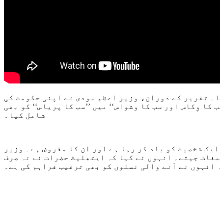
قلعہ سے قوم سے خطاب کیا۔ تقریر کے دوران، وزیر اعظم مودی نے اپنی حکومت کی
ا وِکاس اور سب کا وشواس‘‘ میں ’’سب کا پریاس‘‘ کو بھی
شامل کیا۔
 حصہ لینے والی ہر ایک شخصیت کو یاد کر رہا ہے اور ان کا مقروض ہے۔ وزیر
نے بھارتی اولمپک دستے کی بھی ستائش کی جس نے حال ہی میں اختتام پذیر ہوئے ٹوکیو گیمز میں ریکارڈ 7 تمغات جیتے۔ انہوں نے کہا کہ ایتھلیٹ حضرات نے نہ صرف
انہوں نے آنے والی نسلوں کو بھی ترغیب فراہم کی ہے۔