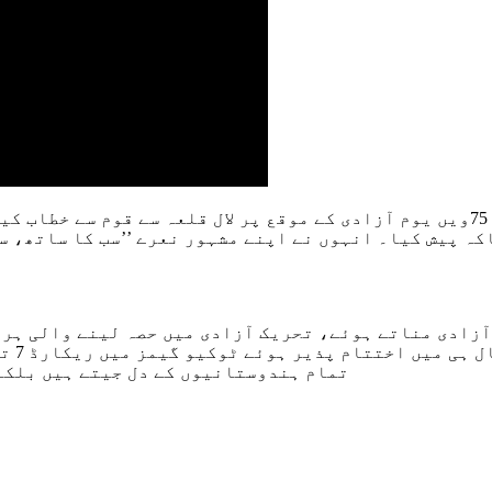
وزیر اعظم جناب نریندر مودی نے آج ملک کے 75ویں یوم آزادی کے موقع پر لال 
 پیش کیا۔ انہوں نے اپنے مشہور نعرے ’’سب کا ساتھ، سب ک
ودی نے کہا ہے کہ آج ملک اپنا 75واں یوم آزادی مناتے ہوئے، تحریک آزادی میں
اعظم 
تمام ہندوستانیوں کے دل جیتے ہیں بلکہ 