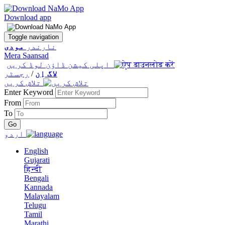
Download app
Toggle navigation
نارندر
مودی
Mera Saansad
اپلی کیشن ڈاؤن لوڈ کریں
لاگ اِن
/
رجسٹر
تلاش کریں
Enter Keyword
From
To
اردو
English
Gujarati
हिन्दी
Bengali
Kannada
Malayalam
Telugu
Tamil
Marathi