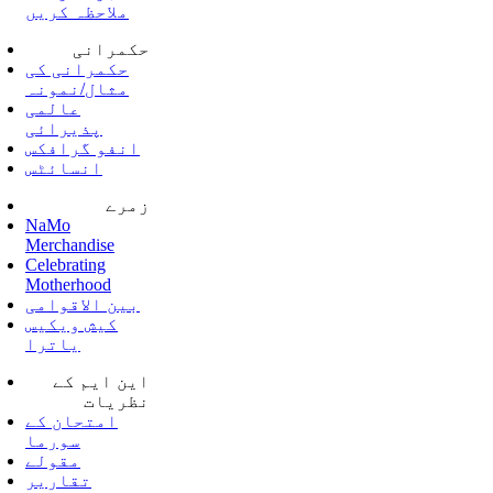
ملاحظہ کریں
حکمرانی
حکمرانی کی
مثال/نمونہ
عالمی
پذیرائی
انفو گرافکس
انسائٹس
زمرے
NaMo
Merchandise
Celebrating
Motherhood
بین الاقوامی
کیش ویکیس
یاترا
این ایم کے
نظریات
امتحان کے
سورما
مقولے
تقاریر