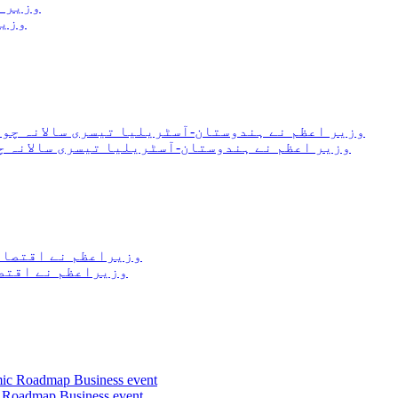
وزیر
وزیر اعظم نے ہندوستان-آسٹریلیا تیسری سالانہ چ
وزیراعظم نے اقتصا
c Roadmap Business event