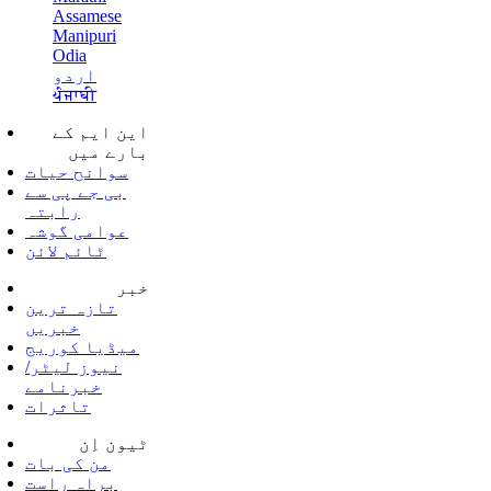
Assamese
Manipuri
Odia
اردو
ਪੰਜਾਬੀ
این ایم کے
بارے میں
سوانح حیات
بی جے پی سے
رابتہ
عوامی گوشہ
ٹائم لائن
خبر
تازہ ترین
خبریں
میڈیا کوریج
نیوز لیٹر/
خبرنامے
تاثرات
ٹیون اِن
من کی بات
براہ راست