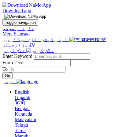
Download app
Toggle navigation
نارندر
مودی
Mera Saansad
اپلی کیشن ڈاؤن لوڈ کریں
لاگ اِن
/
رجسٹر
تلاش کریں
Enter Keyword
From
To
اردو
English
Gujarati
हिन्दी
Bengali
Kannada
Malayalam
Telugu
Tamil
Marathi