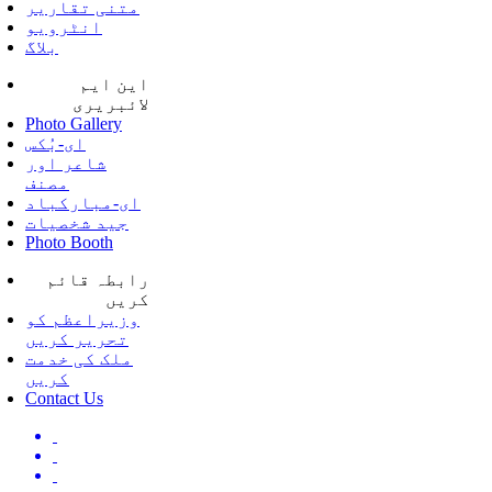
متنی تقاریر
انٹرویو
بلاگ
این ایم
لائبریری
Photo Gallery
ای-بُکس
شاعر اور
مصنف
ای-مبارکباد
جید شخصیات
Photo Booth
رابطہ قائم
کریں
وزیراعظم کو
تحریر کریں
ملک کی خدمت
کریں
Contact Us