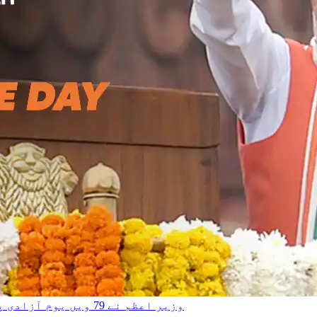
وزیر اعظم نے 79 ویں یوم آزادی پر مبارکباد دینے پر عالمی رہنماؤں کا شکریہ ادا کیا