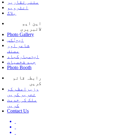
متنی تقاریر
انٹرویو
بلاگ
این ایم
لائبریری
Photo Gallery
ای-بُکس
شاعر اور
مصنف
ای-مبارکباد
جید شخصیات
Photo Booth
رابطہ قائم
کریں
وزیراعظم کو
تحریر کریں
ملک کی خدمت
کریں
Contact Us