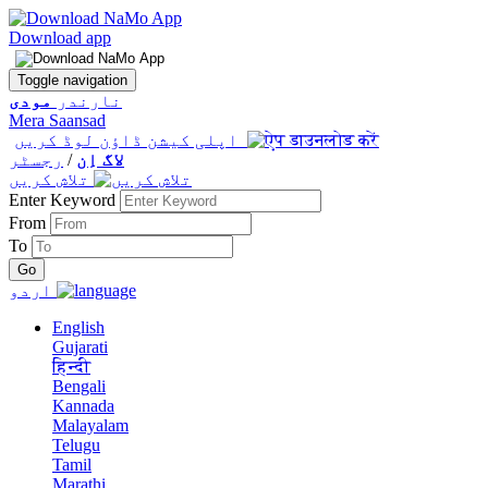
Download app
Toggle navigation
نارندر
مودی
Mera Saansad
اپلی کیشن ڈاؤن لوڈ کریں
لاگ اِن
/
رجسٹر
تلاش کریں
Enter Keyword
From
To
اردو
English
Gujarati
हिन्दी
Bengali
Kannada
Malayalam
Telugu
Tamil
Marathi