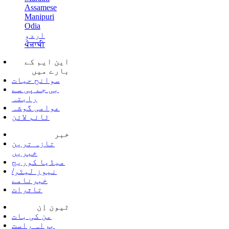
Assamese
Manipuri
Odia
اردو
ਪੰਜਾਬੀ
این ایم کے
بارے میں
سوانح حیات
بی جے پی سے
رابتہ
عوامی گوشہ
ٹائم لائن
خبر
تازہ ترین
خبریں
میڈیا کوریج
نیوز لیٹر/
خبرنامے
تاثرات
ٹیون اِن
من کی بات
براہ راست