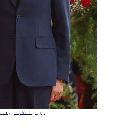
وزیر اعظم نریندر 