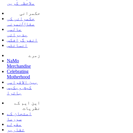
ملاحظہ کریں
حکمرانی
حکمرانی کی
مثال/نمونہ
عالمی
پذیرائی
انفو گرافکس
انسائٹس
زمرے
NaMo
Merchandise
Celebrating
Motherhood
بین الاقوامی
کیش ویکیس
یاترا
این ایم کے
نظریات
امتحان کے
سورما
مقولے
تقاریر