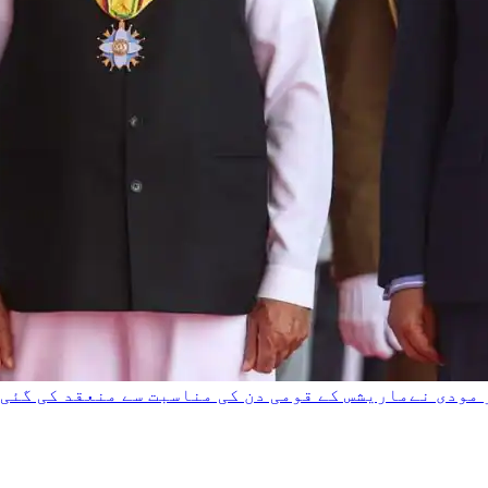
مودی نےماریشس کے قومی دن کی مناسبت سے منعقد کی گئی 