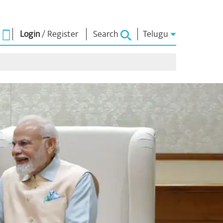
Login
/
Register
Search
Telugu
ఎన్ఎం లైబ్రరీ
కనెక్ట్ అవ్వండి
ు
Photo Gallery
ప్రధానికి వ్రాయండి
ఈ పుస్తకాలు
దేశానికి సేవ చేయండి
ధులు
కవి & రచయిత
Contact Us
ట్స్)
ఈ గ్రీటింగ్స్
ు
స్టాల్వార్ట్స్
Photo Booth
ు