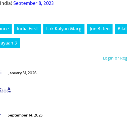
India)
September 8, 2023
ance
India First
Lok Kalyan Marg
Joe Biden
Bila
ayaan 3
Login or Re
ai
January 31, 2026
యండి
v
September 14, 2023
rdik shubhkamnaye modi ji ko Congress ka vibhajan Aapko janmd