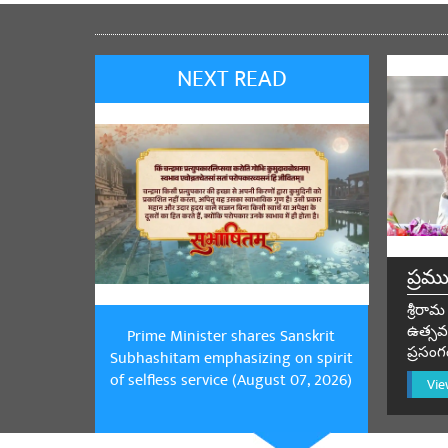
షేర్ చే
NEXT READ
Prakash Pa
jai ho
షేర్ చే
Samundra s
ప్రమ
Congratulatio
శ్రీర
షేర్ చే
ఉత్సవం
Prime Minister shares Sanskrit
ప్రసంగ
Subhashitam emphasizing on spirit
of selfless service (August 07, 2026)
Vie
Gaurav
Se
Congratualati