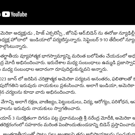
 అమెరికా అధ్యక్షుడు , హిజ్ ఎక్సలెన్సీ , జోసెఫ్ ఆర్.బిడెన్ ను ఈరోజు న్యూఢి
అధ్యక్ష హోదాలో ఇండియాలో పర్యటిస్తున్నారు. సెప్టెంబర్ 9-10 తేదీలలో న్యూ
ల్గొంటున్నారు.
ర్జాతీయ వ్యూహాత్మక భాగస్వామ్యాన్ని మరింత బలోపేతం చేయడంలో అధ్యక్
్రీ నరేంద్ర మోదీ అభినందించారు. ఇరుదేశాల మధ్య సంబంధాలు ఉమ్మడి ప్రజాస్వ
లకు మధ్య సంబంధాల ఆదారంగా రూపుదిద్దుకున్నవని అన్నారు.
దీ 2023 జూన్ లో జరిపిన చరిత్రాత్మక అమెరికా పర్యటన అనంతరం, ఫలితాలతో 
ోగతిని ఇరువురు నాయకులు ప్రశంసించారు. అలాగే ఇండియా, అమెరికా చొ
్టిన చర్యలను కూడా వారు అభినందించారు.
ేగాన్ని అలాగే రక్షణ, వాణిజ్యం, పెట్టుబడులు, విద్య, ఆరోగ్యం, పరిశోధన, ఆ
ంధాలను ఇరువురు నాయకులు స్వాగతించారు.
ద్రయాన్ 3 సురక్షితంగా దిగడం పట్ల ప్రధానమంత్రి శ్రీ నరేంద్ర మోదీకి, అమెరిక
రిక్షరంగంలో సహకారం మరింత పెంపొందుతుండడాన్ని బిడెన్ ప్రస్తావించారు
 అంతర్జాతీయంతో పాటు పలు అంశాలపై తమ అభిప్రాయాలను పంచుకున్న