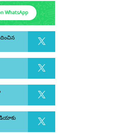
on WhatsApp
నందించిన
ు
ఇండియాకు