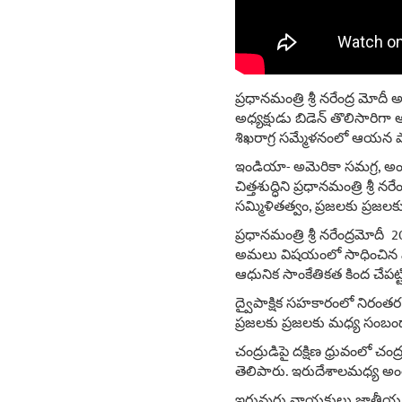
ప్రధానమంత్రి శ్రీ నరేంద్ర మోదీ
అధ్యక్షుడు బిడెన్ తొలిసారిగా 
శిఖరాగ్ర సమ్మేళనంలో ఆయన పా
ఇండియా- అమెరికా సమగ్ర, అంత
చిత్తశుద్ధిని ప్రధానమంత్రి శ
సమ్మిళితత్వం, ప్రజలకు ప్రజ
ప్రధానమంత్రి శ్రీ నరేంద్రమో
అమలు విషయంలో సాధించిన పుర
ఆధునిక సాంకేతికత కింద చేపట
ద్వైపాక్షిక సహకారంలో నిరంతర వ
ప్రజలకు ప్రజలకు మధ్య సంబ
చంద్రుడిపై దక్షిణ ధ్రువంలో చం
తెలిపారు. ఇరుదేశాలమధ్య అంత
ఇరువురు నాయకులు జాతీయ ,