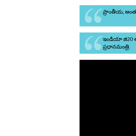
ప్రాంతీయ, అంత
ఇండియా జి20 అధ
ప్రధానమంత్రి.