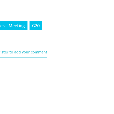
teral Meeting
G20
gister to add your comment
in yadgar bana dega