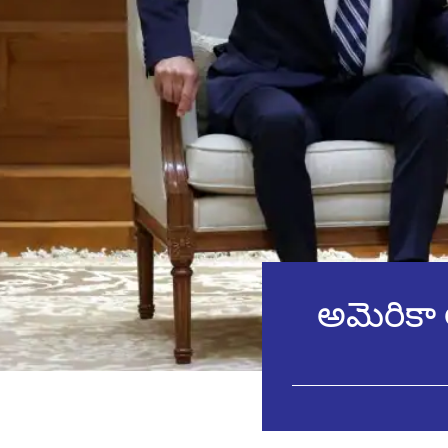
అమెరికా అ