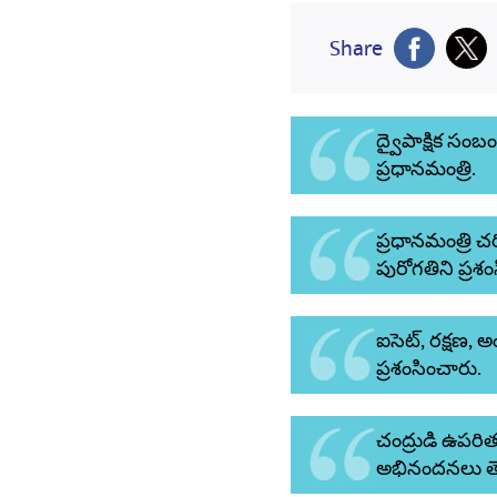
Share
ద్వైపాక్షిక సంబ
ప్రధానమంత్రి.
ప్రధానమంత్రి 
పురోగతిని ప్రశ
ఐసెట్, రక్షణ,
ప్రశంసించారు.
చంద్రుడి ఉపరిత
అభినందనలు తెలిప