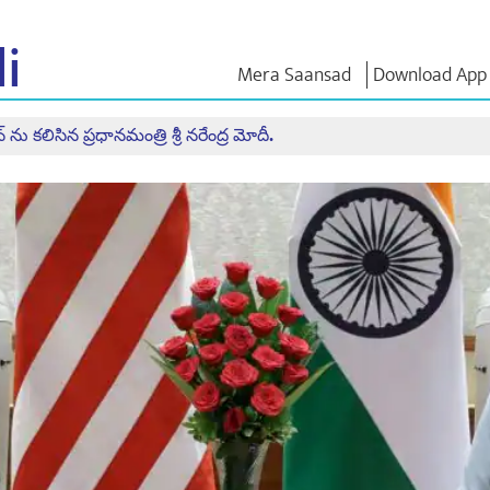
i
Mera Saansad
Download App
 ను కలిసిన ప్రధానమంత్రి శ్రీ నరేంద్ర మోదీ.
ఇన్
పరిపాలన
కేటగిరీలు
ఎన్ఎం
ి
ఆలోచనల
పరిపాలనా
NaMo Merchandise
సమాహారం
Celebrating
ాత్
పరీక్షా యో
ప్రపంచ గుర్తింపు
Motherhood
డండి
వ్యాఖ్యలు (కో
ఇన్ఫోగ్రాఫిక్స్
అంతర్జాతీయం
ఉపన్యాసాల
ఇన్సైట్స్
Kashi Vikas Yatra
ఉపన్యాసాల
మూలపాఠం
ఇంటర్వ్యూల
బ్లాగ్