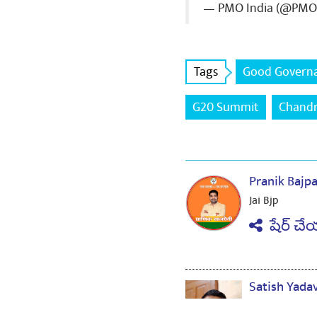
— PMO India (@PMO
Tags
Good Govern
G20 Summit
Chandr
Pranik Bajp
Jai Bjp
షేర్ చే
Satish Yada
janmdin ki ha