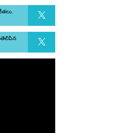
నేతలు.
ుతెలిపిన