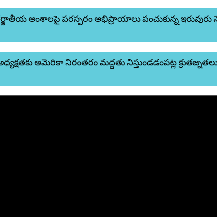
ర్జాతీయ అంశాలపై పరస్పరం అభిప్రాయాలు పంచుకున్న ఇరువురు 
్యక్షతకు అమెరికా నిరంతరం మద్దతు నిస్తుండడంపట్ల క్రుతజ్నతల