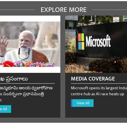
యండి
EXPLORE MORE
ndey
September 11, 2023
యండి
ingh Shekhawat
September 11, 2023
ుఖ ప్రసంగాలు
MEDIA COVERAGE
ns honourable shree Narendra Modi ji prime minister of Bharat
ామ జన్మభూమి ఆలయ ధ్వజారోహణ
Microsoft opens its largest Indi
యండి
 సందర్భంగా ప్రధానమంత్రి
centre hub as AI race heats up
ం
View All
w All
ptember 11, 2023
ons Sir for successful Completion of G20 Summit in delhi