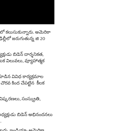
ల్లీలో కలుసుకున్నారు. అమెరికా
ఢిల్లీలో జరుగుతున్న జి 20
షుడు బిడెన్ దార్శనికత,
ామిక విలువలు, వ్యూహాత్మక
కూడిన వివిధ కార్యక్రమాల
రవ కింద చేపట్టిన కీలక
విష్కరణలు, సంస్క్రుతి,
ా అధ్యక్షుడు బిడెన్ అభినందనలు
.
ారు. ఇండియా- అమెరికా