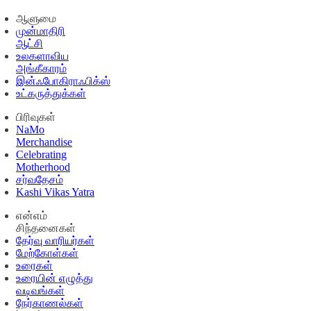
ஆளுமை
முன்மாதிரி
ஆட்சி
உலகளாவிய
அங்கீகாரம்
இன்ஃபோகிராஃபிக்ஸ்
உட்கருத்துக்கள்
பிரிவுகள்
NaMo
Merchandise
Celebrating
Motherhood
சர்வதேசம்
Kashi Vikas Yatra
என்எம்
சிந்தனைகள்
தேர்வு வாரியர்கள்
மேற்கோள்கள்
உரைகள்
உரையின் எழுத்து
வடிவங்கள்
நேர்காணல்கள்