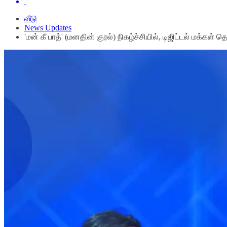
வீடு
News Updates
'மன் கீ பாத்' (மனதின் குரல்) நிகழ்ச்சியில், டிஜிட்டல் மக்