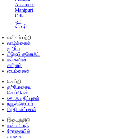
Assamese
Manipuri
Odia
اردو
ਪੰਜਾਬੀ
என்எம் பற்றி
வாழ்க்கைக்
குறிப்பு
பிஜெபி கனெக்ட்
மக்களின்
கார்னர்
டைம்லைன்
செய்தி
தற்போதைய
செய்திகள்
ஊடக பதிப்புகள்
ந்யூஸ்லெட்டர்
பிரதிபலிப்புகள்
இயைந்திடு
மன் கீ பாத்
நேரலையில்
காண்க