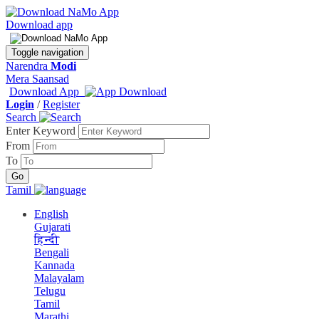
Download app
Toggle navigation
Narendra
Modi
Mera Saansad
Download App
Login
/
Register
Search
Enter Keyword
From
To
Tamil
English
Gujarati
हिन्दी
Bengali
Kannada
Malayalam
Telugu
Tamil
Marathi